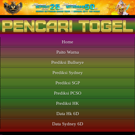
Home
Paito Warna
Prediksi Bullseye
Prediksi Sydney
Prediksi SGP
Prediksi PCSO
Prediksi HK
Data Hk 6D
Data Sydney 6D