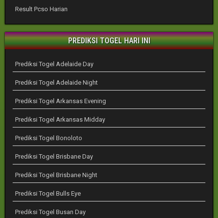
Result Pcso Harian
PREDIKSI TOGEL HARI INI
Prediksi Togel Adelaide Day
Prediksi Togel Adelaide Night
Prediksi Togel Arkansas Evening
Prediksi Togel Arkansas Midday
Prediksi Togel Bonoloto
Prediksi Togel Brisbane Day
Prediksi Togel Brisbane Night
Prediksi Togel Bulls Eye
Prediksi Togel Busan Day