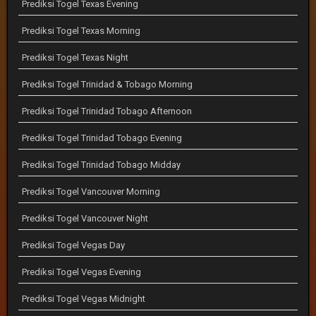
Prediksi Togel Texas Evening
Prediksi Togel Texas Morning
Prediksi Togel Texas Night
Prediksi Togel Trinidad & Tobago Morning
Prediksi Togel Trinidad Tobago Afternoon
Prediksi Togel Trinidad Tobago Evening
Prediksi Togel Trinidad Tobago Midday
Prediksi Togel Vancouver Morning
Prediksi Togel Vancouver Night
Prediksi Togel Vegas Day
Prediksi Togel Vegas Evening
Prediksi Togel Vegas Midnight