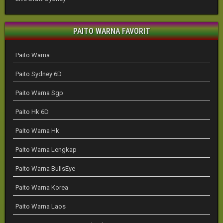
PAITO WARNA FAVORIT
Paito Warna
Paito Sydney 6D
Paito Warna Sgp
Paito Hk 6D
Paito Warna Hk
Paito Warna Lengkap
Paito Warna BullsEye
Paito Warna Korea
Paito Warna Laos