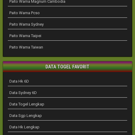
Paito Warna Magnum Cambodia
Paito Warna Pcso
Paito Warna Sydney
Paito Warna Taipei
Paito Warna Taiwan
DATA TOGEL FAVORIT
Data Hk 6D
Data Sydney 6D
Data Togel Lengkap
Data Sgp Lengkap
Data Hk Lengkap