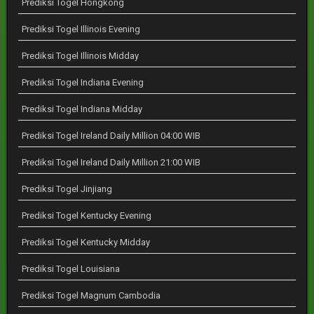
Prediksi Togel Hongkong
Prediksi Togel Illinois Evening
Prediksi Togel Illinois Midday
Prediksi Togel Indiana Evening
Prediksi Togel Indiana Midday
Prediksi Togel Ireland Daily Million 04:00 WIB
Prediksi Togel Ireland Daily Million 21:00 WIB
Prediksi Togel Jinjiang
Prediksi Togel Kentucky Evening
Prediksi Togel Kentucky Midday
Prediksi Togel Louisiana
Prediksi Togel Magnum Cambodia