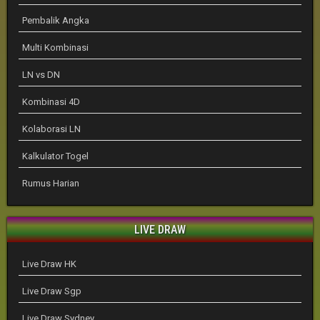
Pembalik Angka
Multi Kombinasi
LN vs DN
Kombinasi 4D
Kolaborasi LN
Kalkulator Togel
Rumus Harian
LIVE DRAW
Live Draw HK
Live Draw Sgp
Live Draw Sydney