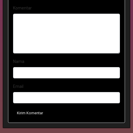
Komentar
Nama
Email
Kirim Komentar