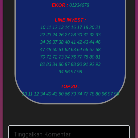
EKOR :
01234678
LINE INVEST :
10 11 12 13 14 16 17 18 20 21
22 23 24 26 27 28 30 31 32 33
34 36 37 38 40 41 42 43 44 46
47 48 60 61 62 63 64 66 67 68
70 71 72 73 74 76 77 78 80 81
82 83 84 86 87 88 90 91 92 93
94 96 97 98
TOP 2D :
10 11 12 34 40 43 60 66 73 74 77 78 80 96 97 98
Tinggalkan Komentar