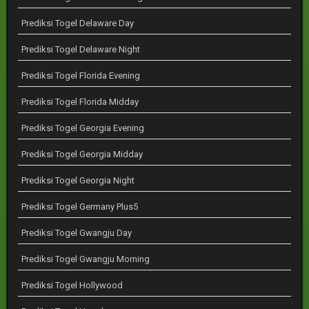
Prediksi Togel Delaware Day
Prediksi Togel Delaware Night
Prediksi Togel Florida Evening
Prediksi Togel Florida Midday
Prediksi Togel Georgia Evening
Prediksi Togel Georgia Midday
Prediksi Togel Georgia Night
Prediksi Togel Germany Plus5
Prediksi Togel Gwangju Day
Prediksi Togel Gwangju Morning
Prediksi Togel Hollywood