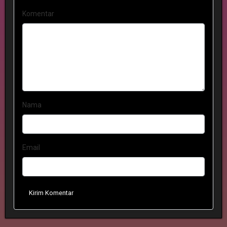
Komentar
Nama
Email
Kirim Komentar