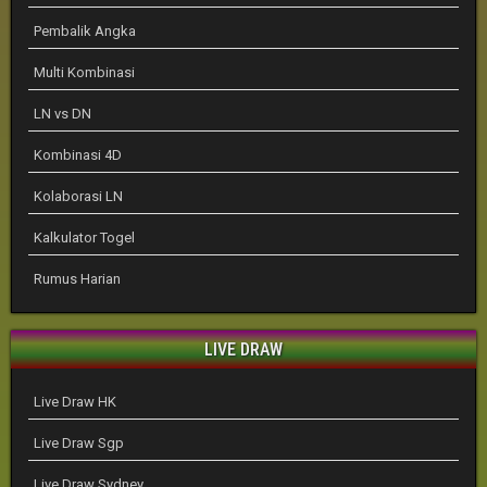
Pembalik Angka
Multi Kombinasi
LN vs DN
Kombinasi 4D
Kolaborasi LN
Kalkulator Togel
Rumus Harian
LIVE DRAW
Live Draw HK
Live Draw Sgp
Live Draw Sydney