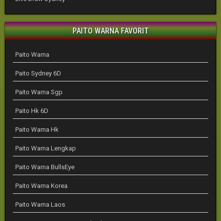
PAITO WARNA FAVORIT
Paito Warna
Paito Sydney 6D
Paito Warna Sgp
Paito Hk 6D
Paito Warna Hk
Paito Warna Lengkap
Paito Warna BullsEye
Paito Warna Korea
Paito Warna Laos