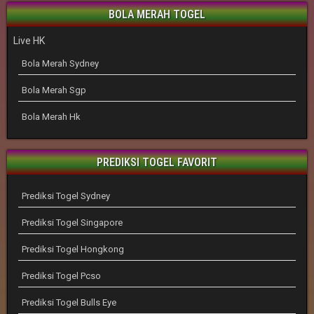
BOLA MERAH TOGEL
Live HK
Bola Merah Sydney
Bola Merah Sgp
Bola Merah Hk
PREDIKSI TOGEL FAVORIT
Prediksi Togel Sydney
Prediksi Togel Singapore
Prediksi Togel Hongkong
Prediksi Togel Pcso
Prediksi Togel Bulls Eye