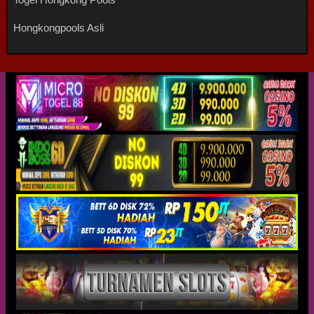
Hongkongpools Asli