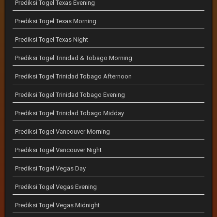
Prediksi Togel Texas Evening
Prediksi Togel Texas Morning
Prediksi Togel Texas Night
Prediksi Togel Trinidad & Tobago Morning
Prediksi Togel Trinidad Tobago Afternoon
Prediksi Togel Trinidad Tobago Evening
Prediksi Togel Trinidad Tobago Midday
Prediksi Togel Vancouver Morning
Prediksi Togel Vancouver Night
Prediksi Togel Vegas Day
Prediksi Togel Vegas Evening
Prediksi Togel Vegas Midnight