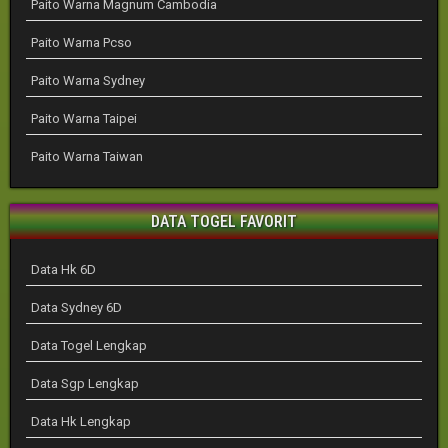
Paito Warna Magnum Cambodia
Paito Warna Pcso
Paito Warna Sydney
Paito Warna Taipei
Paito Warna Taiwan
DATA TOGEL FAVORIT
Data Hk 6D
Data Sydney 6D
Data Togel Lengkap
Data Sgp Lengkap
Data Hk Lengkap