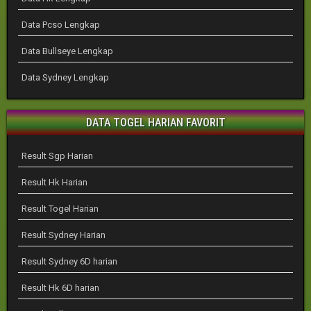
Data Pcso Lengkap
Data Bullseye Lengkap
Data Sydney Lengkap
DATA TOGEL HARIAN FAVORIT
Result Sgp Harian
Result Hk Harian
Result Togel Harian
Result Sydney Harian
Result Sydney 6D harian
Result Hk 6D harian