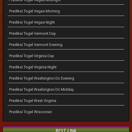
Prediksi Togel Vegas Morning
Prediksi Togel Vegas Night
Prediksi Togel Vermont Day
Prediksi Togel Vermont Evening
Prediksi Togel Virginia Day
Prediksi Togel Virginia Night
Prediksi Togel Washington Dc Evening
Prediksi Togel Washington Dc Midday
Prediksi Togel West Virginia
Prediksi Togel Wisconsin
BEST LINK