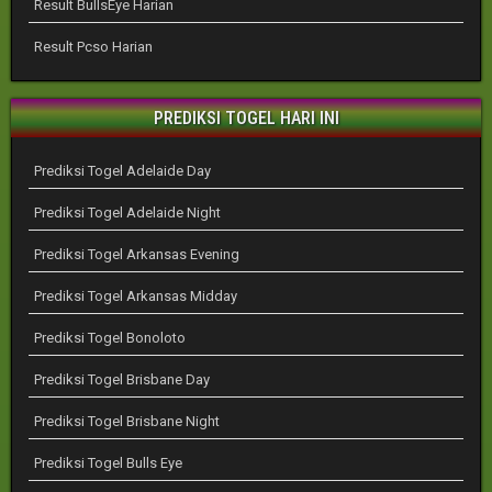
Result BullsEye Harian
Result Pcso Harian
PREDIKSI TOGEL HARI INI
Prediksi Togel Adelaide Day
Prediksi Togel Adelaide Night
Prediksi Togel Arkansas Evening
Prediksi Togel Arkansas Midday
Prediksi Togel Bonoloto
Prediksi Togel Brisbane Day
Prediksi Togel Brisbane Night
Prediksi Togel Bulls Eye