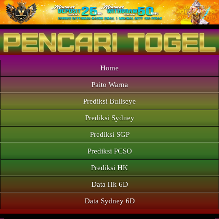
Home
Paito Warna
Prediksi Bullseye
Prediksi Sydney
Prediksi SGP
Prediksi PCSO
Prediksi HK
Data Hk 6D
Data Sydney 6D