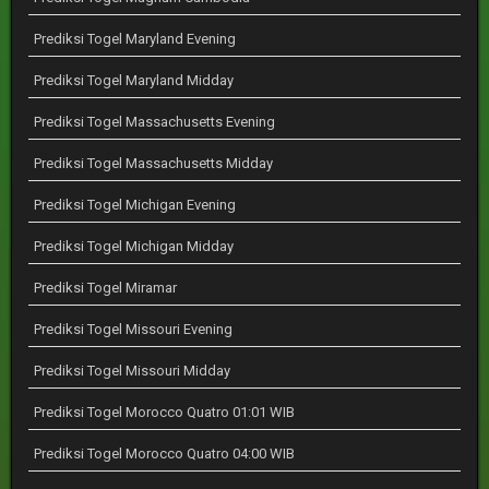
Prediksi Togel Maryland Evening
Prediksi Togel Maryland Midday
Prediksi Togel Massachusetts Evening
Prediksi Togel Massachusetts Midday
Prediksi Togel Michigan Evening
Prediksi Togel Michigan Midday
Prediksi Togel Miramar
Prediksi Togel Missouri Evening
Prediksi Togel Missouri Midday
Prediksi Togel Morocco Quatro 01:01 WIB
Prediksi Togel Morocco Quatro 04:00 WIB