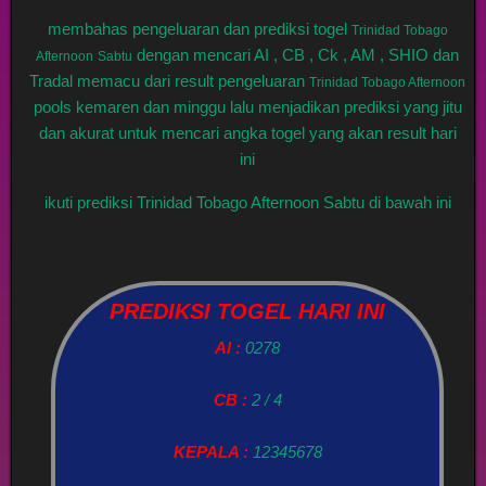
membahas pengeluaran dan prediksi togel
Trinidad Tobago
dengan mencari AI , CB , Ck , AM , SHIO dan
Afternoon
Sabtu
Tradal memacu dari result pengeluaran
Trinidad Tobago Afternoon
pools kemaren dan minggu lalu menjadikan prediksi yang jitu
dan akurat untuk mencari angka togel yang akan result hari
ini
ikuti prediksi Trinidad Tobago Afternoon Sabtu di bawah ini
PREDIKSI TOGEL HARI INI
AI :
0278
CB :
2 / 4
KEPALA :
12345678