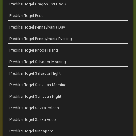
Prediksi Togel Oregon 13:00 WIB
Prediksi Togel Pcso
Prediksi Togel Pennsylvania Day
Prediksi Togel Pennsylvania Evening
Prediksi Togel Rhode Island
Prediksi Togel Salvador Morning
Prediksi Togel Salvador Night
Prediksi Togel San Juan Morning
Prediksi Togel San Juan Night
Prediksi Togel Sazka Poledni
Prediksi Togel Sazka Vecer
Prediksi Togel Singapore