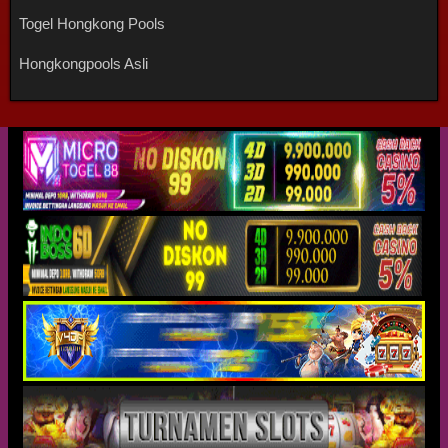
Togel Hongkong Pools
Hongkongpools Asli