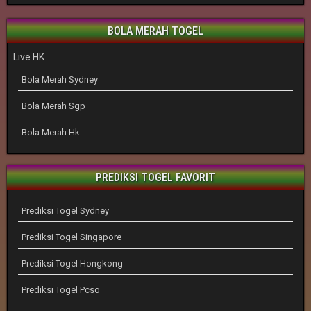
BOLA MERAH TOGEL
Live HK
Bola Merah Sydney
Bola Merah Sgp
Bola Merah Hk
PREDIKSI TOGEL FAVORIT
Prediksi Togel Sydney
Prediksi Togel Singapore
Prediksi Togel Hongkong
Prediksi Togel Pcso