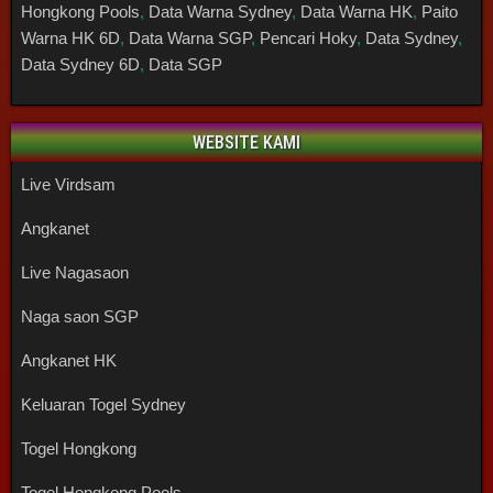
Hongkong Pools
,
Data Warna Sydney
,
Data Warna HK
,
Paito
Warna HK 6D
,
Data Warna SGP
,
Pencari Hoky
,
Data Sydney
,
Data Sydney 6D
,
Data SGP
WEBSITE KAMI
Live Virdsam
Angkanet
Live Nagasaon
Naga saon SGP
Angkanet HK
Keluaran Togel Sydney
Togel Hongkong
Togel Hongkong Pools