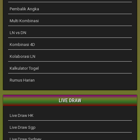
Pembalik Angka
Multi Kombinasi
LN vs DN
Kombinasi 4D
Kolaborasi LN
Kalkulator Togel
Rumus Harian
LIVE DRAW
Live Draw HK
Live Draw Sgp
Live Draw Sydney