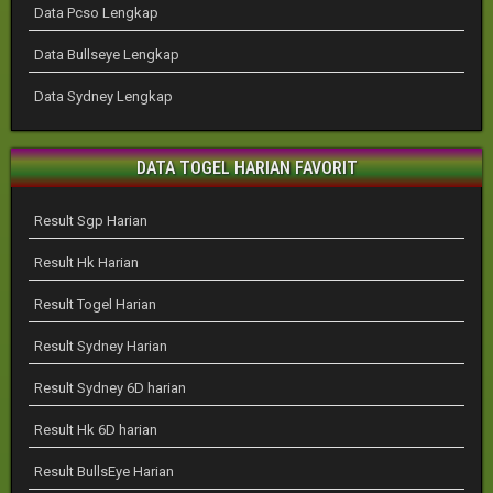
Data Pcso Lengkap
Data Bullseye Lengkap
Data Sydney Lengkap
DATA TOGEL HARIAN FAVORIT
Result Sgp Harian
Result Hk Harian
Result Togel Harian
Result Sydney Harian
Result Sydney 6D harian
Result Hk 6D harian
Result BullsEye Harian