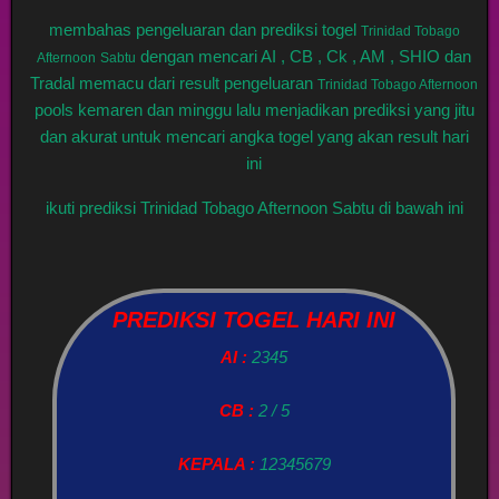
membahas pengeluaran dan prediksi togel
Trinidad Tobago
dengan mencari AI , CB , Ck , AM , SHIO dan
Afternoon
Sabtu
Tradal memacu dari result pengeluaran
Trinidad Tobago Afternoon
pools kemaren dan minggu lalu menjadikan prediksi yang jitu
dan akurat untuk mencari angka togel yang akan result hari
ini
ikuti prediksi Trinidad Tobago Afternoon Sabtu di bawah ini
PREDIKSI TOGEL HARI INI
AI :
2345
CB :
2 / 5
KEPALA :
12345679