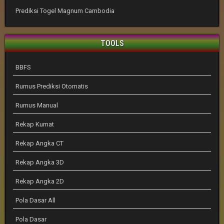
Prediksi Togel Magnum Cambodia
TOOLS
BBFS
Rumus Prediksi Otomatis
Rumus Manual
Rekap Kumat
Rekap Angka CT
Rekap Angka 3D
Rekap Angka 2D
Pola Dasar All
Pola Dasar