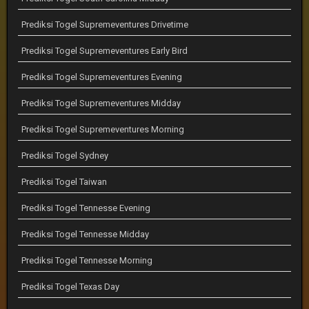
Prediksi Togel Supremeventures Drivetime
Prediksi Togel Supremeventures Early Bird
Prediksi Togel Supremeventures Evening
Prediksi Togel Supremeventures Midday
Prediksi Togel Supremeventures Morning
Prediksi Togel Sydney
Prediksi Togel Taiwan
Prediksi Togel Tennesse Evening
Prediksi Togel Tennesse Midday
Prediksi Togel Tennesse Morning
Prediksi Togel Texas Day