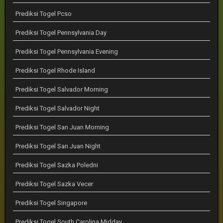
Prediksi Togel Pcso
Prediksi Togel Pennsylvania Day
Prediksi Togel Pennsylvania Evening
Prediksi Togel Rhode Island
Prediksi Togel Salvador Morning
Prediksi Togel Salvador Night
Prediksi Togel San Juan Morning
Prediksi Togel San Juan Night
Prediksi Togel Sazka Poledni
Prediksi Togel Sazka Vecer
Prediksi Togel Singapore
Prediksi Togel South Carolina Midday