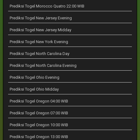
Prediksi Togel Morocco Quatro 22:00 WIB
Prediksi Togel New Jersey Evening
Prediksi Togel New Jersey Midday
Prediksi Togel New York Evening
Prediksi Togel North Carolina Day
Prediksi Togel North Carolina Evening
Prediksi Togel Ohio Evening
Prediksi Togel Ohio Midday
Prediksi Togel Oregon 04:00 WIB
Prediksi Togel Oregon 07:00 WIB
Prediksi Togel Oregon 10:00 WIB
Prediksi Togel Oregon 13:00 WIB