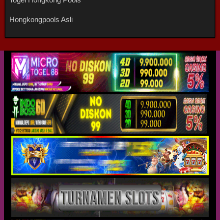
Hongkongpools Asli