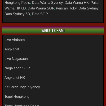
Hongkong Pools
,
Data Warna Sydney
,
Data Warna HK
,
Paito
Warna HK 6D
,
Data Warna SGP
,
Pencari Hoky
,
Data Sydney
,
Data Sydney 6D
,
Data SGP
WEBSITE KAMI
Live Virdsam
Angkanet
Live Nagasaon
Naga saon SGP
Angkanet HK
Keluaran Togel Sydney
Togel Hongkong
Togel Hongkong Pools