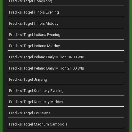
Prediksi Togel Hongkong
Prediksi Togel Illinois Evening
Prediksi Togel Illinois Midday
Prediksi Togel Indiana Evening
Prediksi Togel Indiana Midday
Prediksi Togel Ireland Daily Million 04:00 WIB
Prediksi Togel Ireland Daily Million 21:00 WIB
Prediksi Togel Jinjiang
Prediksi Togel Kentucky Evening
Prediksi Togel Kentucky Midday
Prediksi Togel Louisiana
Prediksi Togel Magnum Cambodia