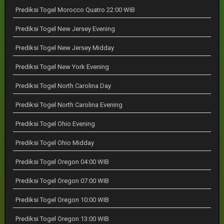
Prediksi Togel Morocco Quatro 22:00 WIB
Prediksi Togel New Jersey Evening
Prediksi Togel New Jersey Midday
Prediksi Togel New York Evening
Prediksi Togel North Carolina Day
Prediksi Togel North Carolina Evening
Prediksi Togel Ohio Evening
Prediksi Togel Ohio Midday
Prediksi Togel Oregon 04:00 WIB
Prediksi Togel Oregon 07:00 WIB
Prediksi Togel Oregon 10:00 WIB
Prediksi Togel Oregon 13:00 WIB