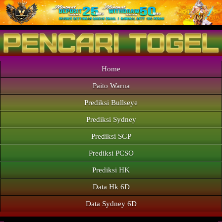
Home
Paito Warna
Prediksi Bullseye
Prediksi Sydney
Prediksi SGP
Prediksi PCSO
Prediksi HK
Data Hk 6D
Data Sydney 6D