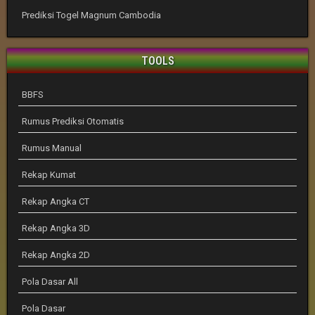
Prediksi Togel Magnum Cambodia
TOOLS
BBFS
Rumus Prediksi Otomatis
Rumus Manual
Rekap Kumat
Rekap Angka CT
Rekap Angka 3D
Rekap Angka 2D
Pola Dasar All
Pola Dasar