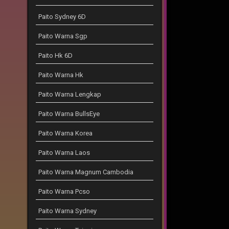
Paito Sydney 6D
Paito Warna Sgp
Paito Hk 6D
Paito Warna Hk
Paito Warna Lengkap
Paito Warna BullsEye
Paito Warna Korea
Paito Warna Laos
Paito Warna Magnum Cambodia
Paito Warna Pcso
Paito Warna Sydney