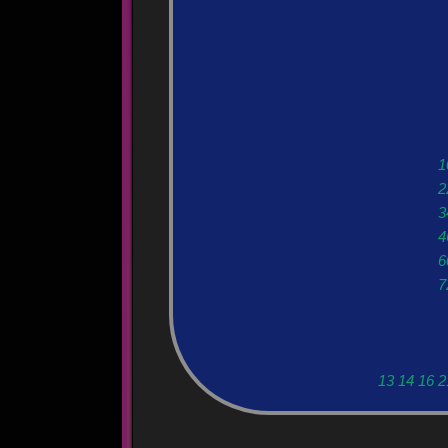
1
2
3
4
6
7
13 14 16 2