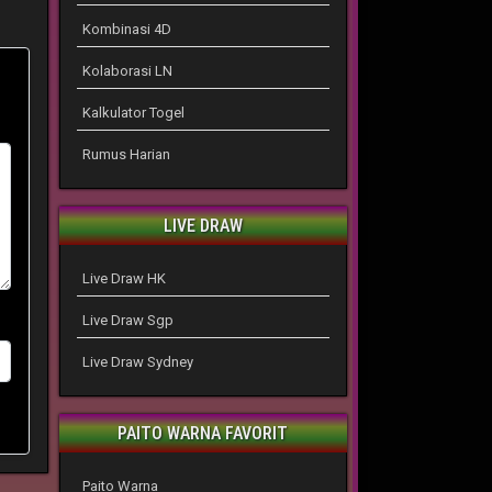
Kombinasi 4D
Kolaborasi LN
Kalkulator Togel
Rumus Harian
LIVE DRAW
Live Draw HK
Live Draw Sgp
Live Draw Sydney
PAITO WARNA FAVORIT
Paito Warna