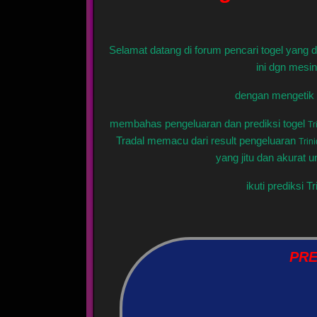
Selamat datang di forum pencari togel yang 
ini dgn mesi
dengan mengeti
membahas pengeluaran dan prediksi togel
Tr
Tradal memacu dari result pengeluaran
Trin
yang jitu dan akurat u
ikuti prediksi 
PRE