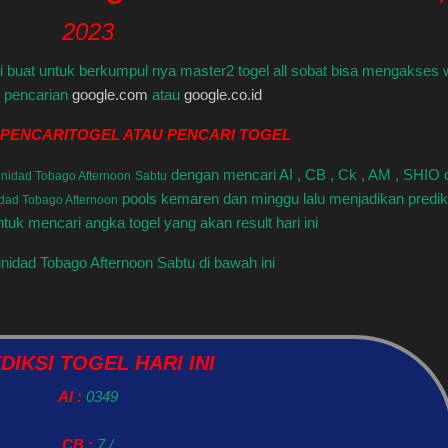
2023
di buat untuk berkumpul nya master2 togel all sobat bisa mengakses
n pencarian
google.com
atau
google.co.id
k
PENCARITOGEL ATAU PENCARI TOGEL
dengan mencari AI , CB , Ck , AM , SHIO 
inidad Tobago Afternoon
Sabtu
pools kemaren dan minggu lalu menjadikan predik
idad Tobago Afternoon
ntuk mencari angka togel yang akan result hari ini
Trinidad Tobago Afternoon Sabtu di bawah ini
DIKSI TOGEL HARI INI
AI :
0349
CB :
7 /