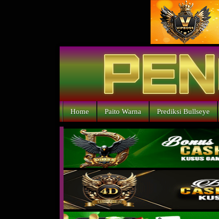
Home
Paito Warna
Prediksi Bullseye