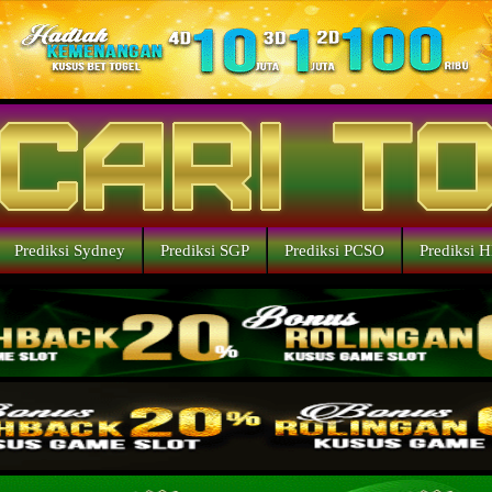
Prediksi Sydney
Prediksi SGP
Prediksi PCSO
Prediksi 