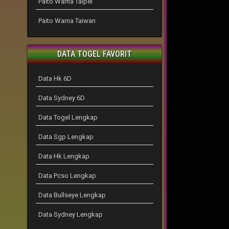
Paito Warna Taipei
Paito Warna Taiwan
DATA TOGEL FAVORIT
Data Hk 6D
Data Sydney 6D
Data Togel Lengkap
Data Sgp Lengkap
Data Hk Lengkap
Data Pcso Lengkap
Data Bullseye Lengkap
Data Sydney Lengkap