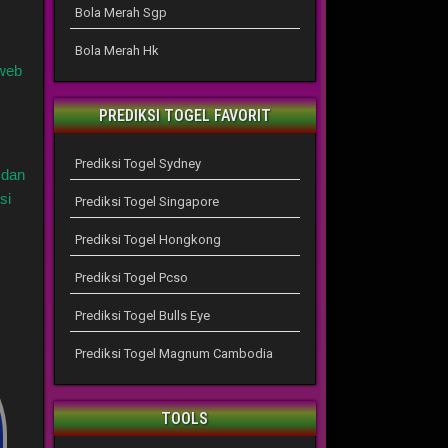
Bola Merah Sgp
Bola Merah Hk
 web
PREDIKSI TOGEL FAVORIT
Prediksi Togel Sydney
 dan
si
Prediksi Togel Singapore
Prediksi Togel Hongkong
Prediksi Togel Pcso
Prediksi Togel Bulls Eye
Prediksi Togel Magnum Cambodia
TOOLS