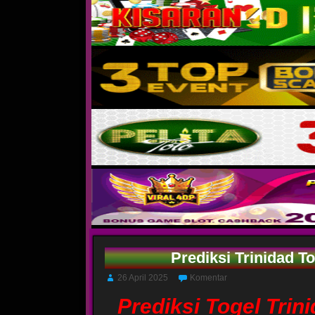
Prediksi Trinidad T
26 April 2025
Komentar
Prediksi Togel Tri