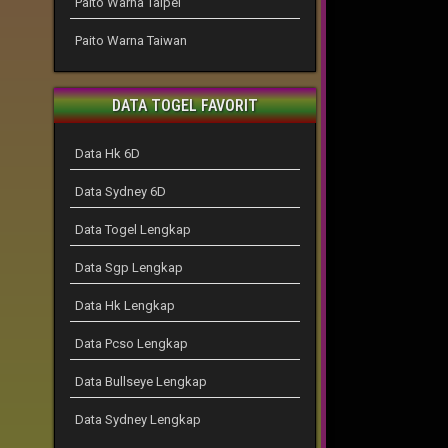
Paito Warna Taipei
Paito Warna Taiwan
DATA TOGEL FAVORIT
Data Hk 6D
Data Sydney 6D
Data Togel Lengkap
Data Sgp Lengkap
Data Hk Lengkap
Data Pcso Lengkap
Data Bullseye Lengkap
Data Sydney Lengkap