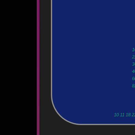
1
2
3
4
6
8
10 11 18 2