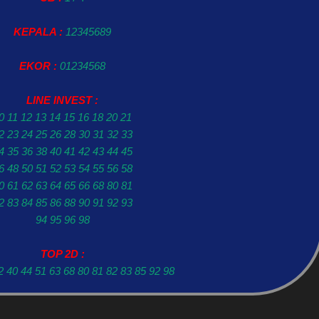
KEPALA :
12345689
EKOR :
01234568
LINE INVEST :
0 11 12 13 14 15 16 18 20 21
2 23 24 25 26 28 30 31 32 33
4 35 36 38 40 41 42 43 44 45
6 48 50 51 52 53 54 55 56 58
0 61 62 63 64 65 66 68 80 81
2 83 84 85 86 88 90 91 92 93
94 95 96 98
TOP 2D :
2 40 44 51 63 68 80 81 82 83 85 92 98