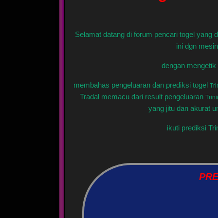
Selamat datang di forum pencari togel yang 
ini dgn mesi
dengan mengeti
membahas pengeluaran dan prediksi togel
Tr
Tradal memacu dari result pengeluaran
Trin
yang jitu dan akurat u
ikuti prediksi T
PRE