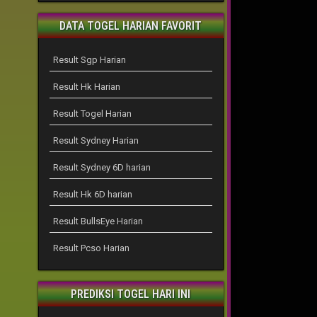
DATA TOGEL HARIAN FAVORIT
Result Sgp Harian
Result Hk Harian
Result Togel Harian
Result Sydney Harian
Result Sydney 6D harian
Result Hk 6D harian
Result BullsEye Harian
Result Pcso Harian
PREDIKSI TOGEL HARI INI