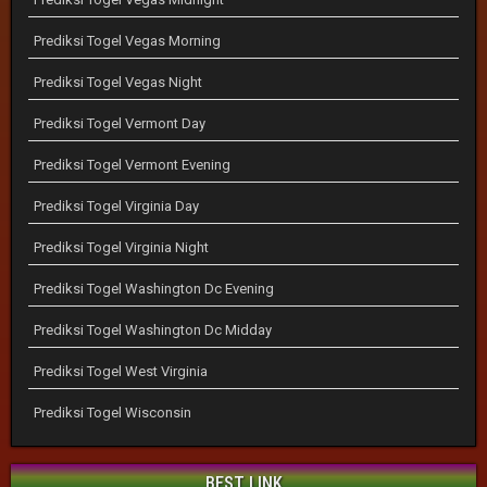
Prediksi Togel Vegas Morning
Prediksi Togel Vegas Night
Prediksi Togel Vermont Day
Prediksi Togel Vermont Evening
Prediksi Togel Virginia Day
Prediksi Togel Virginia Night
Prediksi Togel Washington Dc Evening
Prediksi Togel Washington Dc Midday
Prediksi Togel West Virginia
Prediksi Togel Wisconsin
BEST LINK