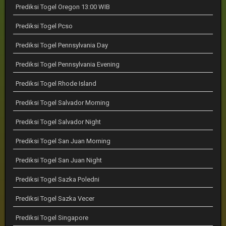
Prediksi Togel Oregon 13:00 WIB
Prediksi Togel Pcso
Prediksi Togel Pennsylvania Day
Prediksi Togel Pennsylvania Evening
Prediksi Togel Rhode Island
Prediksi Togel Salvador Morning
Prediksi Togel Salvador Night
Prediksi Togel San Juan Morning
Prediksi Togel San Juan Night
Prediksi Togel Sazka Poledni
Prediksi Togel Sazka Vecer
Prediksi Togel Singapore