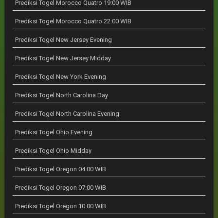
Prediksi Togel Morocco Quatro 19:00 WIB
Prediksi Togel Morocco Quatro 22:00 WIB
Prediksi Togel New Jersey Evening
Prediksi Togel New Jersey Midday
Prediksi Togel New York Evening
Prediksi Togel North Carolina Day
Prediksi Togel North Carolina Evening
Prediksi Togel Ohio Evening
Prediksi Togel Ohio Midday
Prediksi Togel Oregon 04:00 WIB
Prediksi Togel Oregon 07:00 WIB
Prediksi Togel Oregon 10:00 WIB