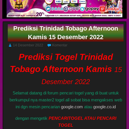
Prediksi Trinidad Tobago Afternoon
Kamis 15 Desember 2022
14 Desember 2022
Komentar
Prediksi Togel Trinidad
Tobago Afternoon Kamis
15
Desember 2022
Selamat datang di forum pencari togel yang di buat untuk
berkumpul nya master2 togel all sobat bisa mengakses web
ini dgn mesin pencarian
google.com
atau
google.co.id
dengan mengetik
PENCARITOGEL ATAU PENCARI
TOGEL