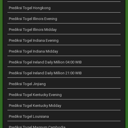
Prediksi Togel Hongkong
Prediksi Togel Illinois Evening
Prediksi Togel Illinois Midday
Prediksi Togel Indiana Evening
Prediksi Togel Indiana Midday
Prediksi Togel Ireland Daily Million 04:00 WIB
Prediksi Togel Ireland Daily Million 21:00 WIB
Prediksi Togel Jinjiang
Prediksi Togel Kentucky Evening
Prediksi Togel Kentucky Midday
Prediksi Togel Louisiana
Prediksi Togel Magnum Cambodia