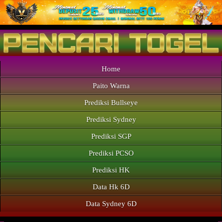
Home
Paito Warna
Prediksi Bullseye
Prediksi Sydney
Prediksi SGP
Prediksi PCSO
Prediksi HK
Data Hk 6D
Data Sydney 6D