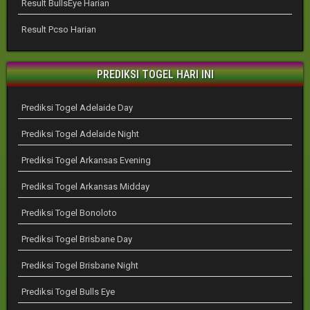
Result BullsEye Harian
Result Pcso Harian
PREDIKSI TOGEL HARI INI
Prediksi Togel Adelaide Day
Prediksi Togel Adelaide Night
Prediksi Togel Arkansas Evening
Prediksi Togel Arkansas Midday
Prediksi Togel Bonoloto
Prediksi Togel Brisbane Day
Prediksi Togel Brisbane Night
Prediksi Togel Bulls Eye