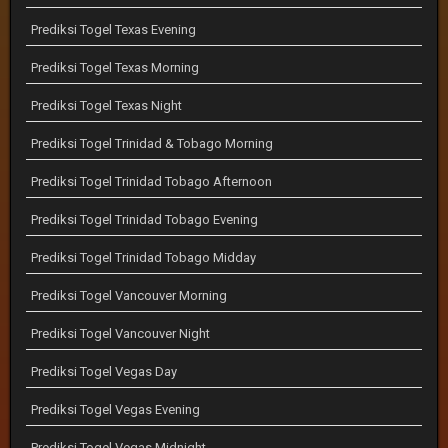
Prediksi Togel Texas Evening
Prediksi Togel Texas Morning
Prediksi Togel Texas Night
Prediksi Togel Trinidad & Tobago Morning
Prediksi Togel Trinidad Tobago Afternoon
Prediksi Togel Trinidad Tobago Evening
Prediksi Togel Trinidad Tobago Midday
Prediksi Togel Vancouver Morning
Prediksi Togel Vancouver Night
Prediksi Togel Vegas Day
Prediksi Togel Vegas Evening
Prediksi Togel Vegas Midnight