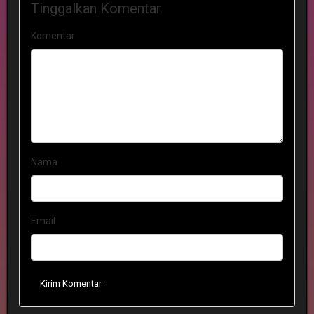
Tinggalkan Komentar
Komentar
Nama
Email
Kirim Komentar