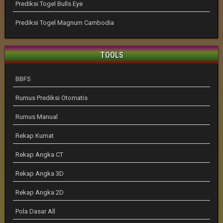
Prediksi Togel Bulls Eye
Prediksi Togel Magnum Cambodia
TOOLS
BBFS
Rumus Prediksi Otomatis
Rumus Manual
Rekap Kumat
Rekap Angka CT
Rekap Angka 3D
Rekap Angka 2D
Pola Dasar All