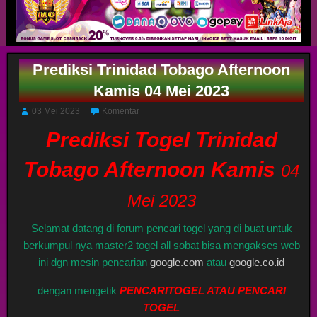
Prediksi Trinidad Tobago Afternoon
Kamis 04 Mei 2023
03 Mei 2023
Komentar
Prediksi Togel Trinidad
Tobago Afternoon Kamis
04
Mei 2023
Selamat datang di forum pencari togel yang di buat untuk
berkumpul nya master2 togel all sobat bisa mengakses web
ini dgn mesin pencarian
google.com
atau
google.co.id
dengan mengetik
PENCARITOGEL ATAU PENCARI
TOGEL