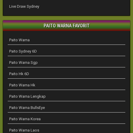
Live Draw Sydney
PAITO WARNA FAVORIT
Paito Warna
Paito Sydney 6D
Paito Warna Sgp
Paito Hk 6D
Paito Warna Hk
Paito Warna Lengkap
Paito Warna BullsEye
Paito Warna Korea
Paito Warna Laos