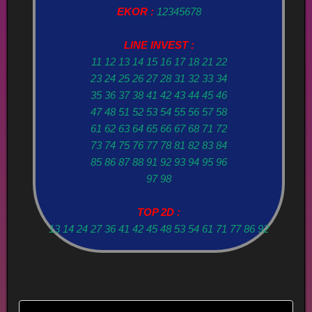
EKOR :
12345678
LINE INVEST :
11 12 13 14 15 16 17 18 21 22
23 24 25 26 27 28 31 32 33 34
35 36 37 38 41 42 43 44 45 46
47 48 51 52 53 54 55 56 57 58
61 62 63 64 65 66 67 68 71 72
73 74 75 76 77 78 81 82 83 84
85 86 87 88 91 92 93 94 95 96
97 98
TOP 2D :
13 14 24 27 36 41 42 45 48 53 54 61 71 77 86 92