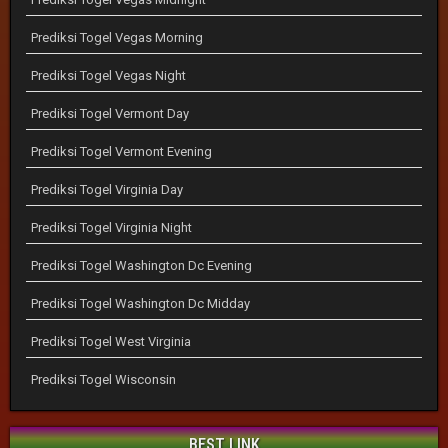
Prediksi Togel Vegas Morning
Prediksi Togel Vegas Night
Prediksi Togel Vermont Day
Prediksi Togel Vermont Evening
Prediksi Togel Virginia Day
Prediksi Togel Virginia Night
Prediksi Togel Washington Dc Evening
Prediksi Togel Washington Dc Midday
Prediksi Togel West Virginia
Prediksi Togel Wisconsin
BEST LINK