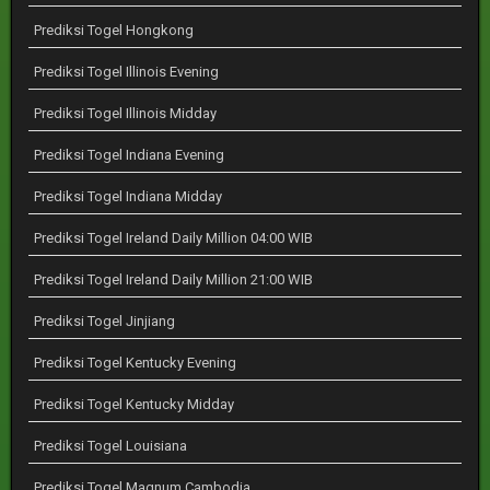
Prediksi Togel Hongkong
Prediksi Togel Illinois Evening
Prediksi Togel Illinois Midday
Prediksi Togel Indiana Evening
Prediksi Togel Indiana Midday
Prediksi Togel Ireland Daily Million 04:00 WIB
Prediksi Togel Ireland Daily Million 21:00 WIB
Prediksi Togel Jinjiang
Prediksi Togel Kentucky Evening
Prediksi Togel Kentucky Midday
Prediksi Togel Louisiana
Prediksi Togel Magnum Cambodia