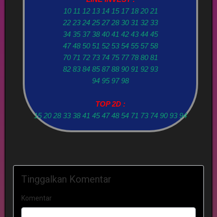
10 11 12 13 14 15 17 18 20 21
22 23 24 25 27 28 30 31 32 33
34 35 37 38 40 41 42 43 44 45
47 48 50 51 52 53 54 55 57 58
70 71 72 73 74 75 77 78 80 81
82 83 84 85 87 88 90 91 92 93
94 95 97 98
TOP 2D :
15 20 28 33 38 41 45 47 48 54 71 73 74 90 93 94
Tinggalkan Komentar
Komentar