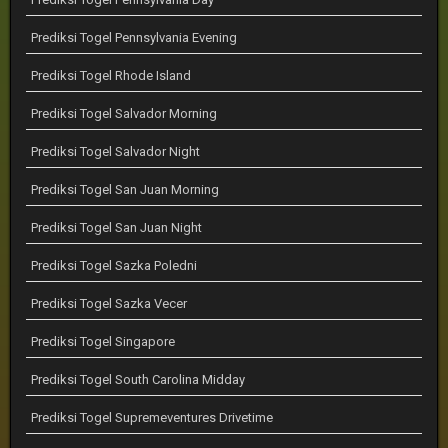
Prediksi Togel Pennsylvania Evening
Prediksi Togel Rhode Island
Prediksi Togel Salvador Morning
Prediksi Togel Salvador Night
Prediksi Togel San Juan Morning
Prediksi Togel San Juan Night
Prediksi Togel Sazka Poledni
Prediksi Togel Sazka Vecer
Prediksi Togel Singapore
Prediksi Togel South Carolina Midday
Prediksi Togel Supremeventures Drivetime