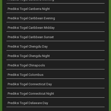
Prediksi Togel Canberra Night
Prediksi Togel Caribbean Evening
Prediksi Togel Caribbean Midday
Prediksi Togel Caribbean Sunset
Prediksi Togel Chengdu Day
Prediksi Togel Chengdu Night
Prediksi Togel Chinapools
Prediksi Togel Colombus
Prediksi Togel Connecticut Day
Prediksi Togel Connecticut Night
Prediksi Togel Delaware Day