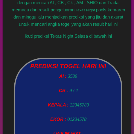
dengan mencari AI , CB , Ck , AM , SHIO dan Tradal
memacu dari result pengeluaran
pools kemaren
Texas Night
dan minggu lalu menjadikan prediksi yang jitu dan akurat
untuk mencari angka togel yang akan result hari ini
ikuti prediksi Texas Night Selasa di bawah ini
PREDIKSI TOGEL HARI INI
AI :
3589
CB :
9 / 4
KEPALA :
12345789
EKOR :
01234578
LINE INVEST :