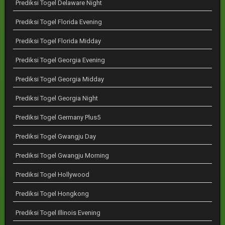
Prediksi Togel Delaware Night
Prediksi Togel Florida Evening
Prediksi Togel Florida Midday
Prediksi Togel Georgia Evening
Prediksi Togel Georgia Midday
Prediksi Togel Georgia Night
Prediksi Togel Germany Plus5
Prediksi Togel Gwangju Day
Prediksi Togel Gwangju Morning
Prediksi Togel Hollywood
Prediksi Togel Hongkong
Prediksi Togel Illinois Evening