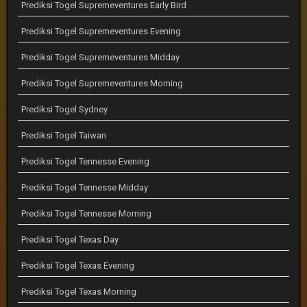
Prediksi Togel Supremeventures Early Bird
Prediksi Togel Supremeventures Evening
Prediksi Togel Supremeventures Midday
Prediksi Togel Supremeventures Morning
Prediksi Togel Sydney
Prediksi Togel Taiwan
Prediksi Togel Tennesse Evening
Prediksi Togel Tennesse Midday
Prediksi Togel Tennesse Morning
Prediksi Togel Texas Day
Prediksi Togel Texas Evening
Prediksi Togel Texas Morning