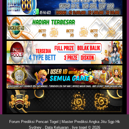
Forum Prediksi Pencari Togel | Master Prediksi Angka Jitu Sgp Hk
Sydney , Data Keluaran , live togel © 2026