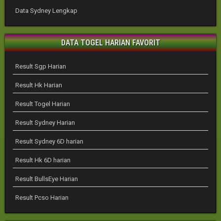
Data Sydney Lengkap
DATA TOGEL HARIAN FAVORIT
Result Sgp Harian
Result Hk Harian
Result Togel Harian
Result Sydney Harian
Result Sydney 6D harian
Result Hk 6D harian
Result BullsEye Harian
Result Pcso Harian