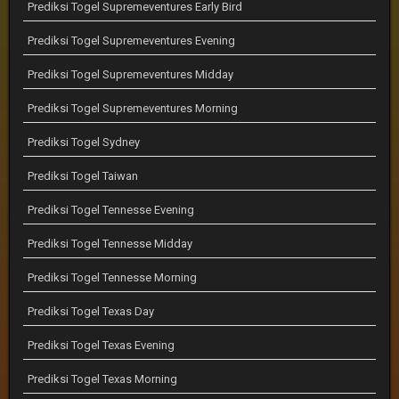
Prediksi Togel Supremeventures Early Bird
Prediksi Togel Supremeventures Evening
Prediksi Togel Supremeventures Midday
Prediksi Togel Supremeventures Morning
Prediksi Togel Sydney
Prediksi Togel Taiwan
Prediksi Togel Tennesse Evening
Prediksi Togel Tennesse Midday
Prediksi Togel Tennesse Morning
Prediksi Togel Texas Day
Prediksi Togel Texas Evening
Prediksi Togel Texas Morning