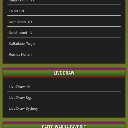
Multi Kombinasi
LN vs DN
Kombinasi 4D
Kolaborasi LN
Kalkulator Togel
Rumus Harian
LIVE DRAW
Live Draw HK
Live Draw Sgp
Live Draw Sydney
PAITO WARNA FAVORIT