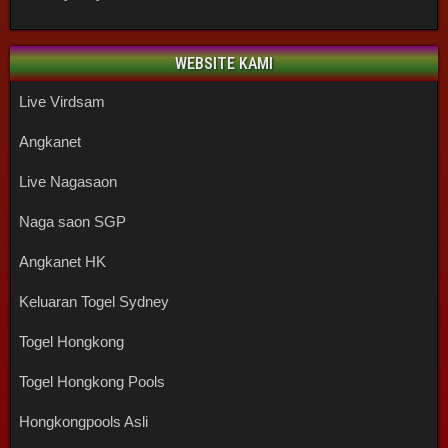
WEBSITE KAMI
Live Virdsam
Angkanet
Live Nagasaon
Naga saon SGP
Angkanet HK
Keluaran Togel Sydney
Togel Hongkong
Togel Hongkong Pools
Hongkongpools Asli