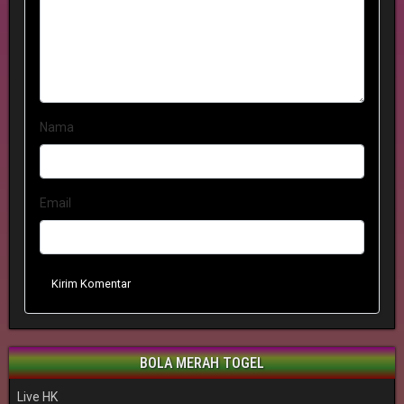
Nama
Email
Kirim Komentar
BOLA MERAH TOGEL
Live HK