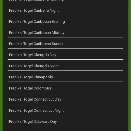
Prediksi Togel Canberra Night
Prediksi Togel Caribbean Evening
Prediksi Togel Caribbean Midday
Prediksi Togel Caribbean Sunset
Prediksi Togel Chengdu Day
Prediksi Togel Chengdu Night
Prediksi Togel Chinapools
Prediksi Togel Colombus
Prediksi Togel Connecticut Day
Prediksi Togel Connecticut Night
Prediksi Togel Delaware Day