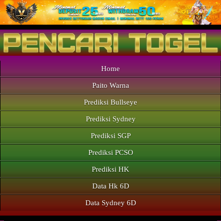
Home
Paito Warna
Prediksi Bullseye
Prediksi Sydney
Prediksi SGP
Prediksi PCSO
Prediksi HK
Data Hk 6D
Data Sydney 6D