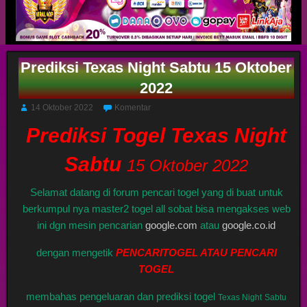
Prediksi Texas Night Sabtu 15 Oktober
2022
14 Oktober 2022
Komentar
Prediksi Togel Texas Night
Sabtu
15 Oktober 2022
Selamat datang di forum pencari togel yang di buat untuk
berkumpul nya master2 togel all sobat bisa mengakses web
ini dgn mesin pencarian
google.com
atau
google.co.id
dengan mengetik
PENCARITOGEL ATAU PENCARI
TOGEL
membahas pengeluaran dan prediksi togel
Texas Night
Sabtu