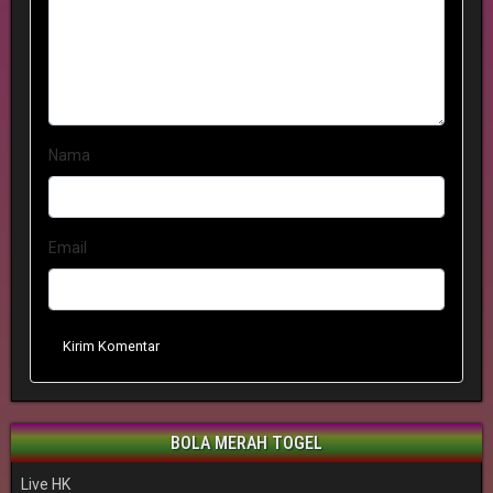
Nama
Email
Kirim Komentar
BOLA MERAH TOGEL
Live HK