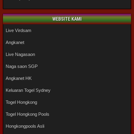
WEBSITE KAMI
Live Virdsam
Angkanet
Live Nagasaon
Naga saon SGP
Angkanet HK
Keluaran Togel Sydney
Togel Hongkong
Togel Hongkong Pools
Hongkongpools Asli