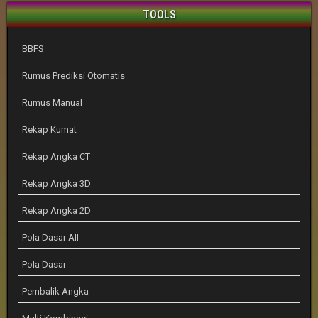
TOOLS
BBFS
Rumus Prediksi Otomatis
Rumus Manual
Rekap Kumat
Rekap Angka CT
Rekap Angka 3D
Rekap Angka 2D
Pola Dasar All
Pola Dasar
Pembalik Angka