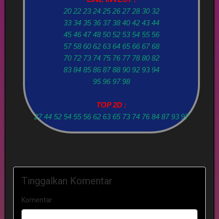
20 22 23 24 25 26 27 28 30 32
33 34 35 36 37 38 40 42 43 44
45 46 47 48 50 52 53 54 55 56
57 58 60 62 63 64 65 66 67 68
70 72 73 74 75 76 77 78 80 82
83 84 85 86 87 88 90 92 93 94
95 96 97 98
TOP 2D :
27 44 52 54 55 56 62 63 65 73 74 76 84 87 93 97
Tinggalkan Komentar
Komentar