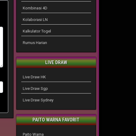
Kombinasi 4D
Kolaborasi LN
Kalkulator Togel
Rumus Harian
LIVE DRAW
Live Draw HK
Live Draw Sgp
Live Draw Sydney
PAITO WARNA FAVORIT
Paito Warna