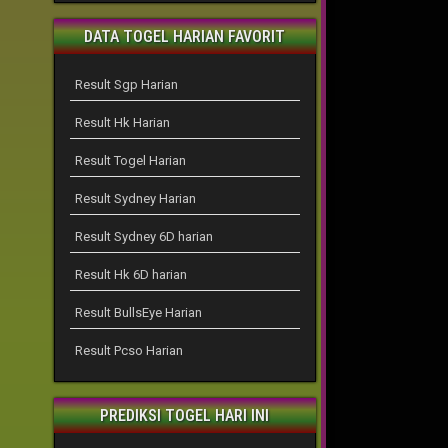
DATA TOGEL HARIAN FAVORIT
Result Sgp Harian
Result Hk Harian
Result Togel Harian
Result Sydney Harian
Result Sydney 6D harian
Result Hk 6D harian
Result BullsEye Harian
Result Pcso Harian
PREDIKSI TOGEL HARI INI