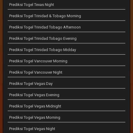
Prediksi Togel Texas Night
Prediksi Togel Trinidad & Tobago Morning
Prediksi Togel Trinidad Tobago Afternoon
Prediksi Togel Trinidad Tobago Evening
Prediksi Togel Trinidad Tobago Midday
Prediksi Togel Vancouver Morning
Prediksi Togel Vancouver Night
Prediksi Togel Vegas Day
Prediksi Togel Vegas Evening
Prediksi Togel Vegas Midnight
Prediksi Togel Vegas Morning
Prediksi Togel Vegas Night