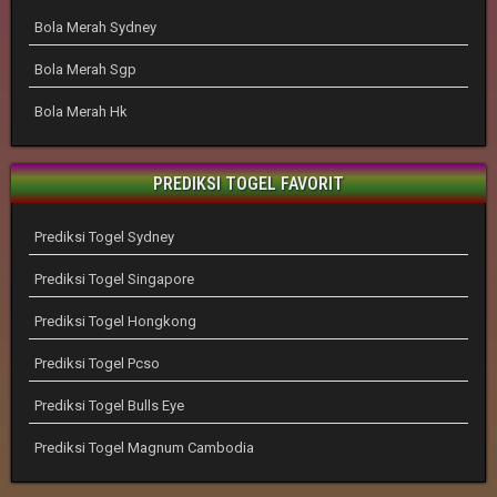
Bola Merah Sydney
Bola Merah Sgp
Bola Merah Hk
PREDIKSI TOGEL FAVORIT
Prediksi Togel Sydney
Prediksi Togel Singapore
Prediksi Togel Hongkong
Prediksi Togel Pcso
Prediksi Togel Bulls Eye
Prediksi Togel Magnum Cambodia