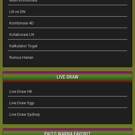
Multi Kombinasi
LN vs DN
Kombinasi 4D
Kolaborasi LN
Kalkulator Togel
Rumus Harian
LIVE DRAW
Live Draw HK
Live Draw Sgp
Live Draw Sydney
PAITO WARNA FAVORIT