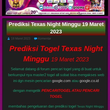
Prediksi Texas Night Minggu 19 Maret
2023
18 Maret 2023
Komentar
Prediksi Togel Texas Night
Minggu
19 Maret 2023
Selamat datang di forum pencari togel yang di buat untuk
berkumpul nya master2 togel all sobat bisa mengakses web
ini dgn mesin pencarian
google.com
atau
google.co.id
dengan mengetik
PENCARITOGEL ATAU PENCARI
TOGEL
membahas pengeluaran dan prediksi togel
Texas Night
Minggu