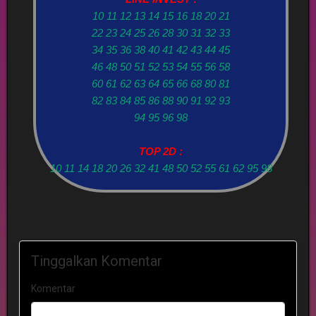
10 11 12 13 14 15 16 18 20 21
22 23 24 25 26 28 30 31 32 33
34 35 36 38 40 41 42 43 44 45
46 48 50 51 52 53 54 55 56 58
60 61 62 63 64 65 66 68 80 81
82 83 84 85 86 88 90 91 92 93
94 95 96 98
TOP 2D :
10 11 14 18 20 26 32 41 48 50 52 55 61 62 95 98
Tinggalkan Komentar
Komentar