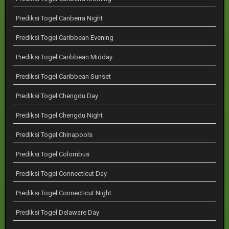
Prediksi Togel Canberra Night
Prediksi Togel Caribbean Evening
Prediksi Togel Caribbean Midday
Prediksi Togel Caribbean Sunset
Prediksi Togel Chengdu Day
Prediksi Togel Chengdu Night
Prediksi Togel Chinapools
Prediksi Togel Colombus
Prediksi Togel Connecticut Day
Prediksi Togel Connecticut Night
Prediksi Togel Delaware Day