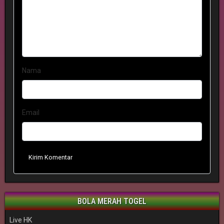
Nama
Email
Kirim Komentar
BOLA MERAH TOGEL
Live HK