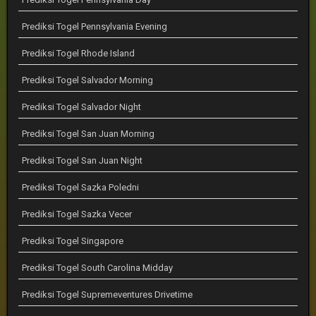
Prediksi Togel Pennsylvania Evening
Prediksi Togel Rhode Island
Prediksi Togel Salvador Morning
Prediksi Togel Salvador Night
Prediksi Togel San Juan Morning
Prediksi Togel San Juan Night
Prediksi Togel Sazka Poledni
Prediksi Togel Sazka Vecer
Prediksi Togel Singapore
Prediksi Togel South Carolina Midday
Prediksi Togel Supremeventures Drivetime