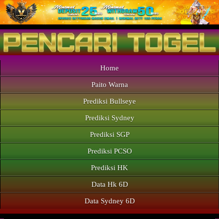
Home
Paito Warna
Prediksi Bullseye
Prediksi Sydney
Prediksi SGP
Prediksi PCSO
Prediksi HK
Data Hk 6D
Data Sydney 6D