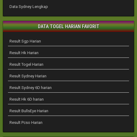
Data Sydney Lengkap
DATA TOGEL HARIAN FAVORIT
Result Sgp Harian
Result Hk Harian
Result Togel Harian
Result Sydney Harian
Result Sydney 6D harian
Result Hk 6D harian
Result BullsEye Harian
Result Pcso Harian