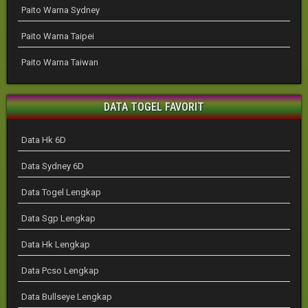
Paito Warna Sydney
Paito Warna Taipei
Paito Warna Taiwan
DATA TOGEL FAVORIT
Data Hk 6D
Data Sydney 6D
Data Togel Lengkap
Data Sgp Lengkap
Data Hk Lengkap
Data Pcso Lengkap
Data Bullseye Lengkap