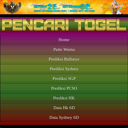
Home
Paito Warna
Prediksi Bullseye
Prediksi Sydney
Prediksi SGP
Prediksi PCSO
Prediksi HK
Data Hk 6D
Data Sydney 6D