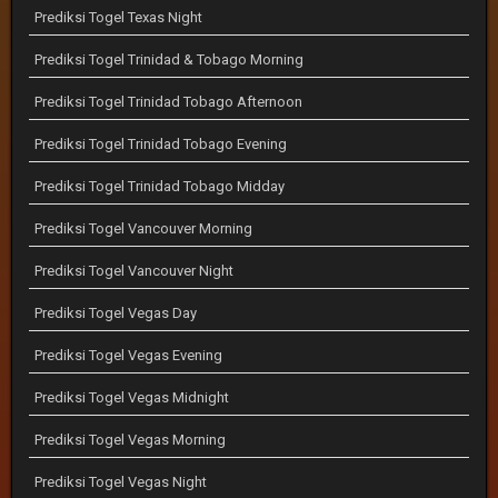
Prediksi Togel Texas Night
Prediksi Togel Trinidad & Tobago Morning
Prediksi Togel Trinidad Tobago Afternoon
Prediksi Togel Trinidad Tobago Evening
Prediksi Togel Trinidad Tobago Midday
Prediksi Togel Vancouver Morning
Prediksi Togel Vancouver Night
Prediksi Togel Vegas Day
Prediksi Togel Vegas Evening
Prediksi Togel Vegas Midnight
Prediksi Togel Vegas Morning
Prediksi Togel Vegas Night