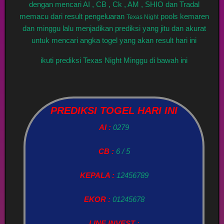
dengan mencari AI , CB , Ck , AM , SHIO dan Tradal
memacu dari result pengeluaran
pools kemaren
Texas Night
dan minggu lalu menjadikan prediksi yang jitu dan akurat
untuk mencari angka togel yang akan result hari ini
ikuti prediksi Texas Night Minggu di bawah ini
PREDIKSI TOGEL HARI INI
AI :
0279
CB :
6 / 5
KEPALA :
12456789
EKOR :
01245678
LINE INVEST :