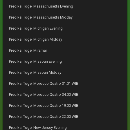
Prediksi Togel Massachusetts Evening
Prediksi Togel Massachusetts Midday
Prediksi Togel Michigan Evening
Prediksi Togel Michigan Midday
Prediksi Togel Miramar
Prediksi Togel Missouri Evening
Prediksi Togel Missouri Midday
Prediksi Togel Morocco Quatro 01:01 WIB
Prediksi Togel Morocco Quatro 04:00 WIB
Prediksi Togel Morocco Quatro 19:00 WIB
Prediksi Togel Morocco Quatro 22:00 WIB
Prediksi Togel New Jersey Evening