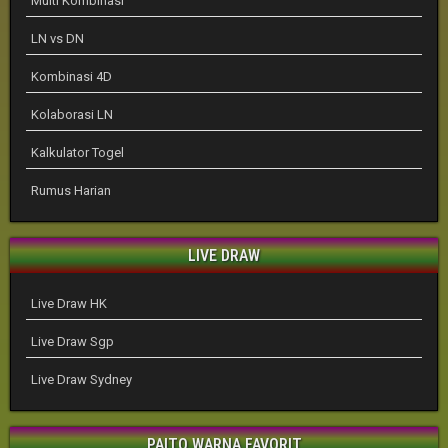
Multi Kombinasi
LN vs DN
Kombinasi 4D
Kolaborasi LN
Kalkulator Togel
Rumus Harian
LIVE DRAW
Live Draw HK
Live Draw Sgp
Live Draw Sydney
PAITO WARNA FAVORIT