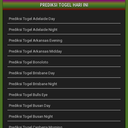
PREDIKSI TOGEL HARI INI
Prediksi Togel Adelaide Day
Prediksi Togel Adelaide Night
Prediksi Togel Arkansas Evening
Prediksi Togel Arkansas Midday
Prediksi Togel Bonoloto
Prediksi Togel Brisbane Day
Prediksi Togel Brisbane Night
Prediksi Togel Bulls Eye
Prediksi Togel Busan Day
Prediksi Togel Busan Night
Prediksi Togel Canberra Morning