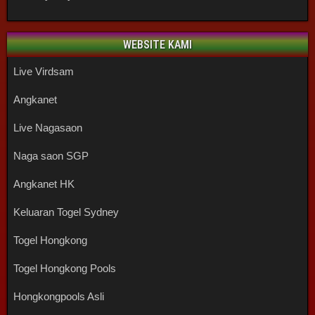
WEBSITE KAMI
Live Virdsam
Angkanet
Live Nagasaon
Naga saon SGP
Angkanet HK
Keluaran Togel Sydney
Togel Hongkong
Togel Hongkong Pools
Hongkongpools Asli