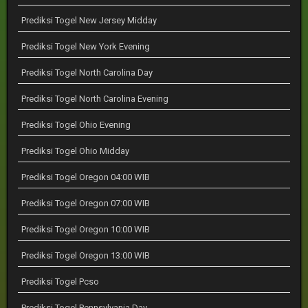
Prediksi Togel New Jersey Midday
Prediksi Togel New York Evening
Prediksi Togel North Carolina Day
Prediksi Togel North Carolina Evening
Prediksi Togel Ohio Evening
Prediksi Togel Ohio Midday
Prediksi Togel Oregon 04:00 WIB
Prediksi Togel Oregon 07:00 WIB
Prediksi Togel Oregon 10:00 WIB
Prediksi Togel Oregon 13:00 WIB
Prediksi Togel Pcso
Prediksi Togel Pennsylvania Day