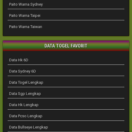
Paito Warna Sydney
Paito Warna Taipei
Paito Warna Taiwan
DATA TOGEL FAVORIT
Data Hk 6D
Data Sydney 6D
Data Togel Lengkap
Data Sgp Lengkap
Data Hk Lengkap
Data Pcso Lengkap
Data Bullseye Lengkap