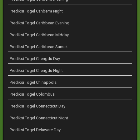
Prediksi Togel Canberra Night
Prediksi Togel Caribbean Evening
Prediksi Togel Caribbean Midday
Prediksi Togel Caribbean Sunset
Prediksi Togel Chengdu Day
Prediksi Togel Chengdu Night
Prediksi Togel Chinapools
Prediksi Togel Colombus
Prediksi Togel Connecticut Day
Prediksi Togel Connecticut Night
Prediksi Togel Delaware Day