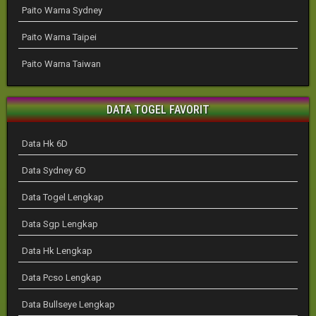
Paito Warna Sydney
Paito Warna Taipei
Paito Warna Taiwan
DATA TOGEL FAVORIT
Data Hk 6D
Data Sydney 6D
Data Togel Lengkap
Data Sgp Lengkap
Data Hk Lengkap
Data Pcso Lengkap
Data Bullseye Lengkap