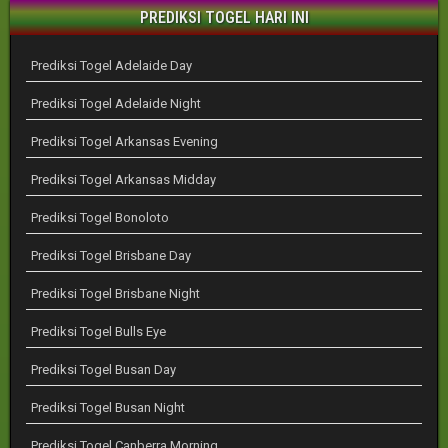
PREDIKSI TOGEL HARI INI
Prediksi Togel Adelaide Day
Prediksi Togel Adelaide Night
Prediksi Togel Arkansas Evening
Prediksi Togel Arkansas Midday
Prediksi Togel Bonoloto
Prediksi Togel Brisbane Day
Prediksi Togel Brisbane Night
Prediksi Togel Bulls Eye
Prediksi Togel Busan Day
Prediksi Togel Busan Night
Prediksi Togel Canberra Morning