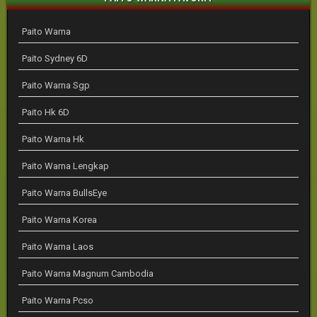
Paito Warna
Paito Sydney 6D
Paito Warna Sgp
Paito Hk 6D
Paito Warna Hk
Paito Warna Lengkap
Paito Warna BullsEye
Paito Warna Korea
Paito Warna Laos
Paito Warna Magnum Cambodia
Paito Warna Pcso