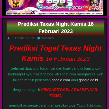
Prediksi Texas Night Kamis 16
Februari 2023
15 Februari 2023
Komentar
Prediksi Togel Texas Night
Kamis
16 Februari 2023
Selamat datang di forum pencari togel yang di buat untuk
berkumpul nya master2 togel all sobat bisa mengakses web
ini dgn mesin pencarian
google.com
atau
google.co.id
dengan mengetik
PENCARITOGEL ATAU PENCARI
TOGEL
membahas pengeluaran dan prediksi togel
Texas Night
Kamis