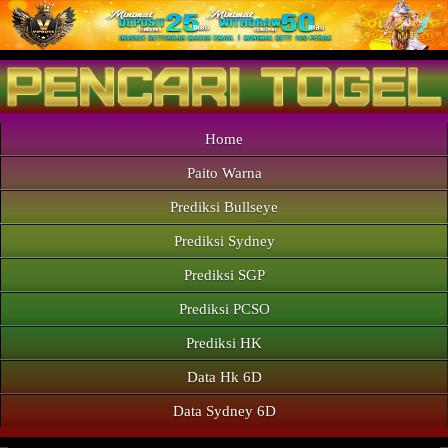
Home
Paito Warna
Prediksi Bullseye
Prediksi Sydney
Prediksi SGP
Prediksi PCSO
Prediksi HK
Data Hk 6D
Data Sydney 6D