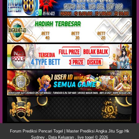
Forum Prediksi Pencari Togel | Master Prediksi Angka Jitu Sgp Hk
Sydney , Data Keluaran , live togel © 2026