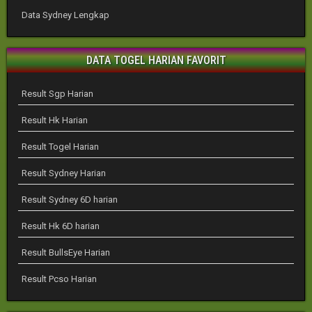
Data Sydney Lengkap
DATA TOGEL HARIAN FAVORIT
Result Sgp Harian
Result Hk Harian
Result Togel Harian
Result Sydney Harian
Result Sydney 6D harian
Result Hk 6D harian
Result BullsEye Harian
Result Pcso Harian