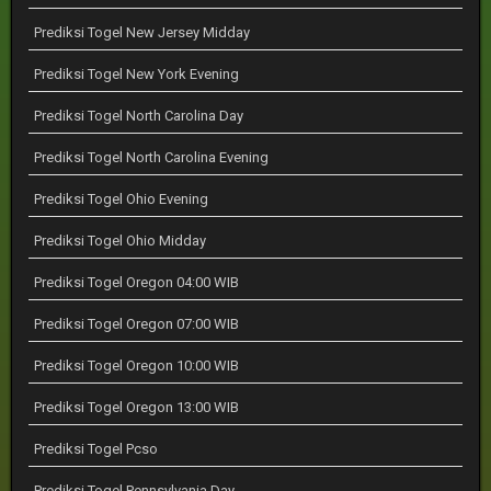
Prediksi Togel New Jersey Midday
Prediksi Togel New York Evening
Prediksi Togel North Carolina Day
Prediksi Togel North Carolina Evening
Prediksi Togel Ohio Evening
Prediksi Togel Ohio Midday
Prediksi Togel Oregon 04:00 WIB
Prediksi Togel Oregon 07:00 WIB
Prediksi Togel Oregon 10:00 WIB
Prediksi Togel Oregon 13:00 WIB
Prediksi Togel Pcso
Prediksi Togel Pennsylvania Day