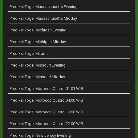
Prediksi Togel Massachusetts Evening
Prediksi Togel Massachusetts Midday
Prediksi Togel Michigan Evening
Prediksi Togel Michigan Midday
Prediksi Togel Miramar
Prediksi Togel Missouri Evening
Prediksi Togel Missouri Midday
Prediksi Togel Morocco Quatro 01:01 WIB
Prediksi Togel Morocco Quatro 04:00 WIB
Prediksi Togel Morocco Quatro 19:00 WIB
Prediksi Togel Morocco Quatro 22:00 WIB
Prediksi Togel New Jersey Evening