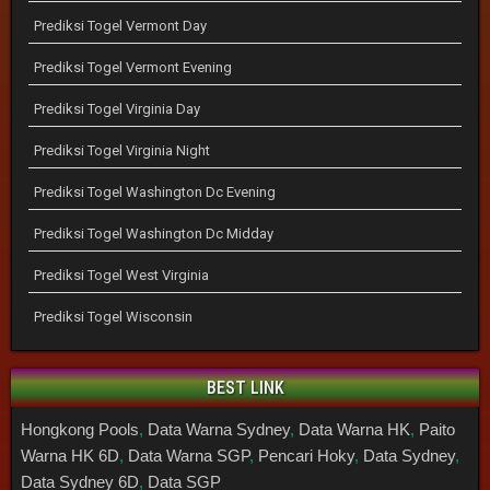
Prediksi Togel Vermont Day
Prediksi Togel Vermont Evening
Prediksi Togel Virginia Day
Prediksi Togel Virginia Night
Prediksi Togel Washington Dc Evening
Prediksi Togel Washington Dc Midday
Prediksi Togel West Virginia
Prediksi Togel Wisconsin
BEST LINK
Hongkong Pools
,
Data Warna Sydney
,
Data Warna HK
,
Paito
Warna HK 6D
,
Data Warna SGP
,
Pencari Hoky
,
Data Sydney
,
Data Sydney 6D
,
Data SGP