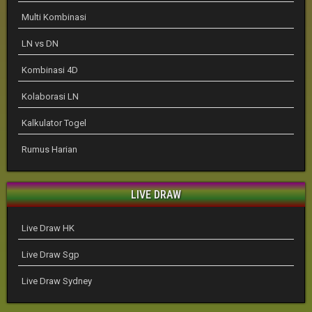
Multi Kombinasi
LN vs DN
Kombinasi 4D
Kolaborasi LN
Kalkulator Togel
Rumus Harian
LIVE DRAW
Live Draw HK
Live Draw Sgp
Live Draw Sydney