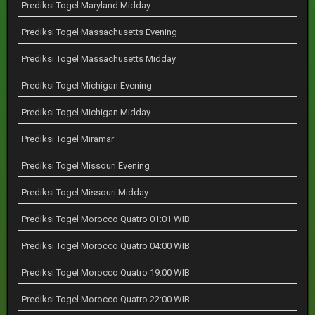
Prediksi Togel Maryland Midday
Prediksi Togel Massachusetts Evening
Prediksi Togel Massachusetts Midday
Prediksi Togel Michigan Evening
Prediksi Togel Michigan Midday
Prediksi Togel Miramar
Prediksi Togel Missouri Evening
Prediksi Togel Missouri Midday
Prediksi Togel Morocco Quatro 01:01 WIB
Prediksi Togel Morocco Quatro 04:00 WIB
Prediksi Togel Morocco Quatro 19:00 WIB
Prediksi Togel Morocco Quatro 22:00 WIB