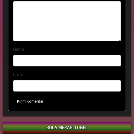
Nama
Email
Kirim Komentar
BOLA MERAH TOGEL