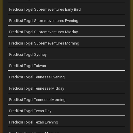
Prediksi Togel Supremeventures Early Bird
Prediksi Togel Supremeventures Evening
Prediksi Togel Supremeventures Midday
Prediksi Togel Supremeventures Morning
Prediksi Togel Sydney
Prediksi Togel Taiwan
Prediksi Togel Tennesse Evening
Prediksi Togel Tennesse Midday
Prediksi Togel Tennesse Morning
Prediksi Togel Texas Day
Prediksi Togel Texas Evening