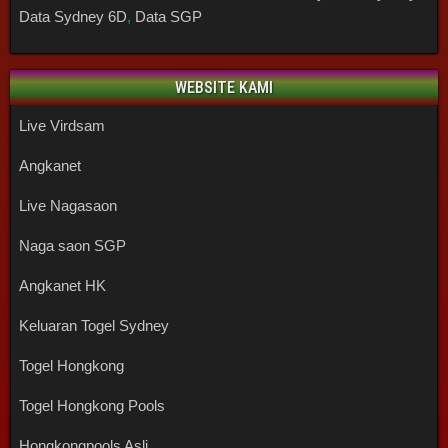
Data Sydney 6D
,
Data SGP
WEBSITE KAMI
Live Virdsam
Angkanet
Live Nagasaon
Naga saon SGP
Angkanet HK
Keluaran Togel Sydney
Togel Hongkong
Togel Hongkong Pools
Hongkongpools Asli