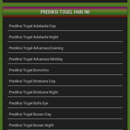
PREDIKSI TOGEL HARI INI
Prediksi Togel Adelaide Day
Prediksi Togel Adelaide Night
Prediksi Togel Arkansas Evening
Prediksi Togel Arkansas Midday
Prediksi Togel Bonoloto
Prediksi Togel Brisbane Day
Prediksi Togel Brisbane Night
Prediksi Togel Bulls Eye
Prediksi Togel Busan Day
Prediksi Togel Busan Night