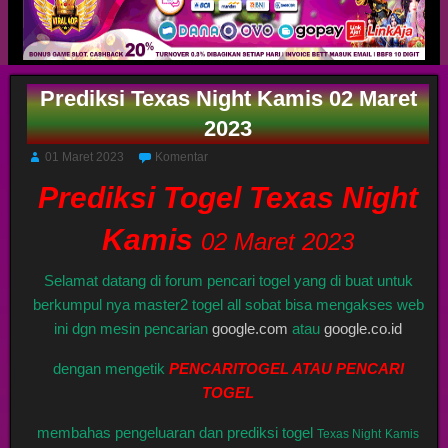
Prediksi Texas Night Kamis 02 Maret
2023
01 Maret 2023
Komentar
Prediksi Togel Texas Night
Kamis
02 Maret 2023
Selamat datang di forum pencari togel yang di buat untuk
berkumpul nya master2 togel all sobat bisa mengakses web
ini dgn mesin pencarian
google.com
atau
google.co.id
dengan mengetik
PENCARITOGEL ATAU PENCARI
TOGEL
membahas pengeluaran dan prediksi togel
Texas Night
Kamis