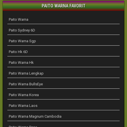
PAITO WARNA FAVORIT
Paito Warna
Paito Sydney 6D
Paito Warna Sgp
Paito Hk 6D
Paito Warna Hk
Paito Warna Lengkap
Paito Warna BullsEye
Paito Warna Korea
Paito Warna Laos
Paito Warna Magnum Cambodia