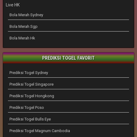
Live HK
Bola Merah Sydney
Bola Merah Sgp
Bola Merah Hk
PREDIKSI TOGEL FAVORIT
Prediksi Togel Sydney
Prediksi Togel Singapore
Prediksi Togel Hongkong
Prediksi Togel Pcso
Prediksi Togel Bulls Eye
Prediksi Togel Magnum Cambodia