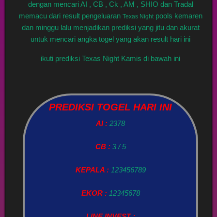
dengan mencari AI , CB , Ck , AM , SHIO dan Tradal
memacu dari result pengeluaran
pools kemaren
Texas Night
dan minggu lalu menjadikan prediksi yang jitu dan akurat
untuk mencari angka togel yang akan result hari ini
ikuti prediksi Texas Night Kamis di bawah ini
PREDIKSI TOGEL HARI INI
AI :
2378
CB :
3 / 5
KEPALA :
123456789
EKOR :
12345678
LINE INVEST :