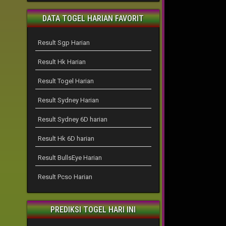
DATA TOGEL HARIAN FAVORIT
Result Sgp Harian
Result Hk Harian
Result Togel Harian
Result Sydney Harian
Result Sydney 6D harian
Result Hk 6D harian
Result BullsEye Harian
Result Pcso Harian
PREDIKSI TOGEL HARI INI