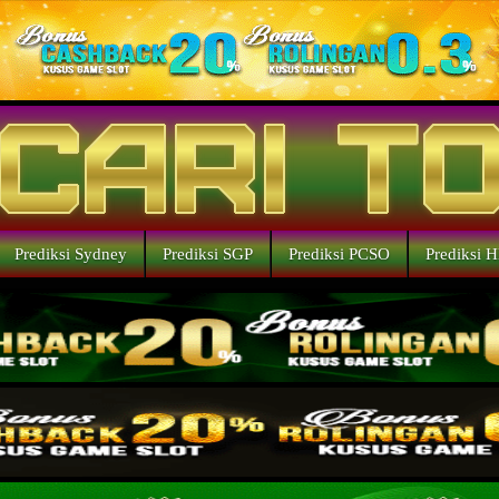
Prediksi Sydney
Prediksi SGP
Prediksi PCSO
Prediksi 