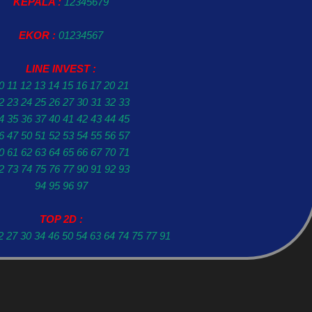
KEPALA :
12345679
EKOR :
01234567
LINE INVEST :
0 11 12 13 14 15 16 17 20 21
2 23 24 25 26 27 30 31 32 33
4 35 36 37 40 41 42 43 44 45
6 47 50 51 52 53 54 55 56 57
0 61 62 63 64 65 66 67 70 71
2 73 74 75 76 77 90 91 92 93
94 95 96 97
TOP 2D :
2 27 30 34 46 50 54 63 64 74 75 77 91