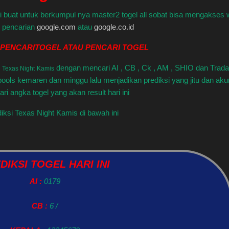
di buat untuk berkumpul nya master2 togel all sobat bisa mengakses
n pencarian
google.com
atau
google.co.id
k
PENCARITOGEL ATAU PENCARI TOGEL
l
dengan mencari AI , CB , Ck , AM , SHIO dan Trada
Texas Night
Kamis
ools kemaren dan minggu lalu menjadikan prediksi yang jitu dan aku
ri angka togel yang akan result hari ini
ediksi Texas Night Kamis di bawah ini
DIKSI TOGEL HARI INI
AI :
0179
CB :
6 /