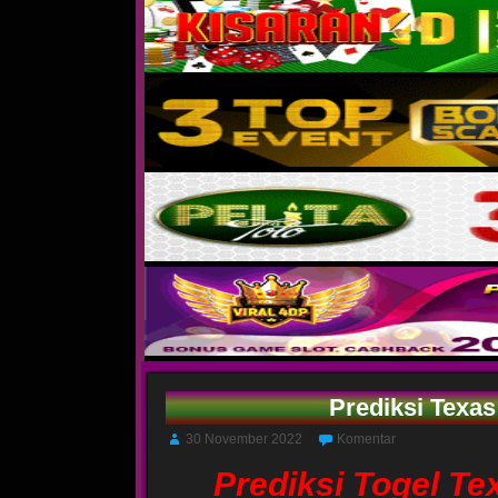
Prediksi Texa
30 November 2022
Komentar
Prediksi Togel T