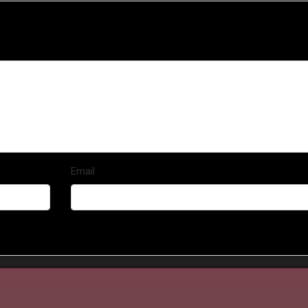
Email