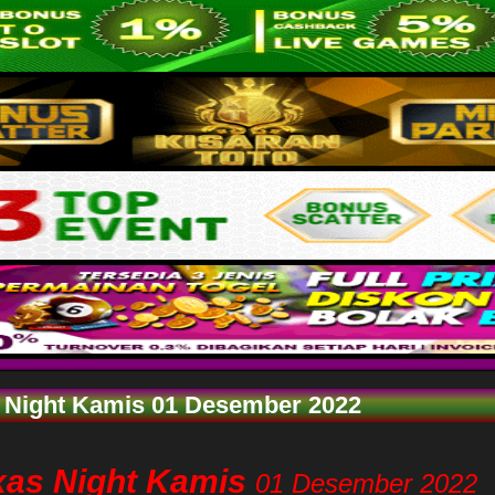
s Night Kamis 01 Desember 2022
exas Night Kamis
01 Desember 2022