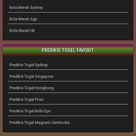
Bola Merah Sydney
Bola Merah Sgp
Bola Merah Hk
PREDIKSI TOGEL FAVORIT
Prediksi Togel Sydney
Prediksi Togel Singapore
Prediksi Togel Hongkong
Prediksi Togel Pcso
Prediksi Togel Bulls Eye
Prediksi Togel Magnum Cambodia