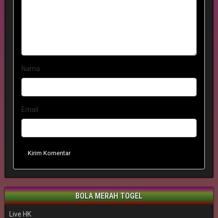
Nama
Email
Kirim Komentar
BOLA MERAH TOGEL
Live HK