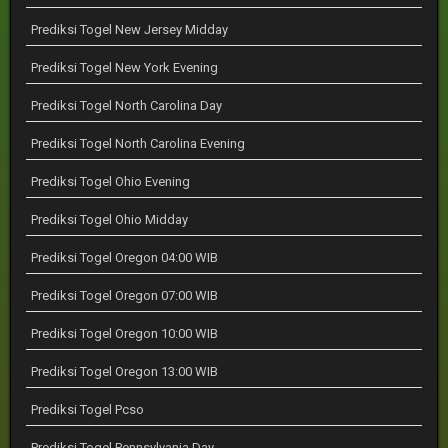
Prediksi Togel New Jersey Midday
Prediksi Togel New York Evening
Prediksi Togel North Carolina Day
Prediksi Togel North Carolina Evening
Prediksi Togel Ohio Evening
Prediksi Togel Ohio Midday
Prediksi Togel Oregon 04:00 WIB
Prediksi Togel Oregon 07:00 WIB
Prediksi Togel Oregon 10:00 WIB
Prediksi Togel Oregon 13:00 WIB
Prediksi Togel Pcso
Prediksi Togel Pennsylvania Day