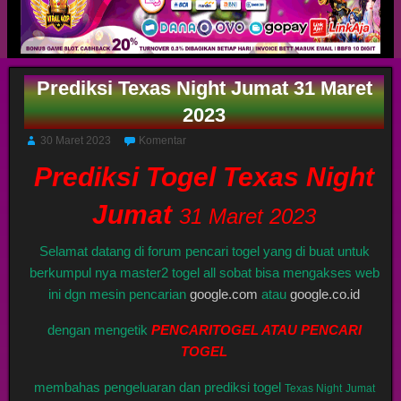
Prediksi Texas Night Jumat 31 Maret
2023
30 Maret 2023
Komentar
Prediksi Togel Texas Night
Jumat
31 Maret 2023
Selamat datang di forum pencari togel yang di buat untuk
berkumpul nya master2 togel all sobat bisa mengakses web
ini dgn mesin pencarian
google.com
atau
google.co.id
dengan mengetik
PENCARITOGEL ATAU PENCARI
TOGEL
membahas pengeluaran dan prediksi togel
Texas Night
Jumat