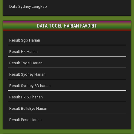
Data Sydney Lengkap
DATA TOGEL HARIAN FAVORIT
Result Sgp Harian
Result Hk Harian
Result Togel Harian
Result Sydney Harian
Result Sydney 6D harian
Result Hk 6D harian
Result BullsEye Harian
Result Pcso Harian