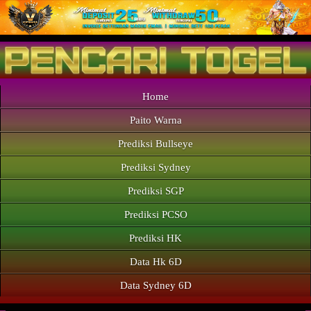
Home
Paito Warna
Prediksi Bullseye
Prediksi Sydney
Prediksi SGP
Prediksi PCSO
Prediksi HK
Data Hk 6D
Data Sydney 6D