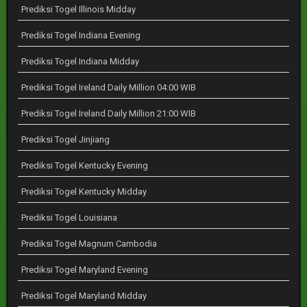
Prediksi Togel Illinois Midday
Prediksi Togel Indiana Evening
Prediksi Togel Indiana Midday
Prediksi Togel Ireland Daily Million 04:00 WIB
Prediksi Togel Ireland Daily Million 21:00 WIB
Prediksi Togel Jinjiang
Prediksi Togel Kentucky Evening
Prediksi Togel Kentucky Midday
Prediksi Togel Louisiana
Prediksi Togel Magnum Cambodia
Prediksi Togel Maryland Evening
Prediksi Togel Maryland Midday