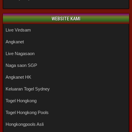
WEBSITE KAMI
Live Virdsam
Angkanet
Live Nagasaon
Naga saon SGP
Angkanet HK
Keluaran Togel Sydney
Togel Hongkong
Togel Hongkong Pools
Hongkongpools Asli