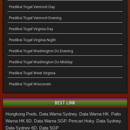
Prediksi Togel Vermont Day
Prediksi Togel Vermont Evening
Prediksi Togel Virginia Day
Prediksi Togel Virginia Night
Prediksi Togel Washington Dc Evening
Prediksi Togel Washington Dc Midday
Prediksi Togel West Virginia
Prediksi Togel Wisconsin
BEST LINK
Hongkong Pools
,
Data Warna Sydney
,
Data Warna HK
,
Paito
Warna HK 6D
,
Data Warna SGP
,
Pencari Hoky
,
Data Sydney
,
Data Sydney 6D
,
Data SGP