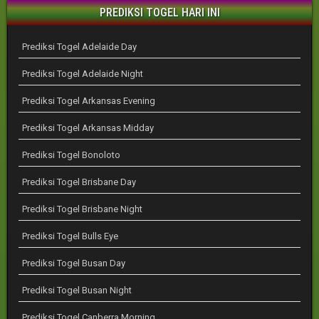
PREDIKSI TOGEL HARI INI
Prediksi Togel Adelaide Day
Prediksi Togel Adelaide Night
Prediksi Togel Arkansas Evening
Prediksi Togel Arkansas Midday
Prediksi Togel Bonoloto
Prediksi Togel Brisbane Day
Prediksi Togel Brisbane Night
Prediksi Togel Bulls Eye
Prediksi Togel Busan Day
Prediksi Togel Busan Night
Prediksi Togel Canberra Morning