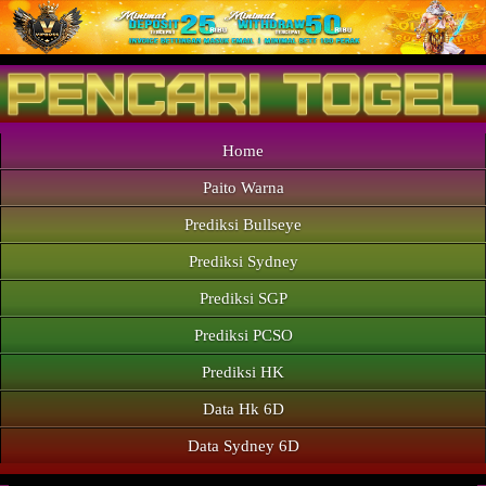
Home
Paito Warna
Prediksi Bullseye
Prediksi Sydney
Prediksi SGP
Prediksi PCSO
Prediksi HK
Data Hk 6D
Data Sydney 6D