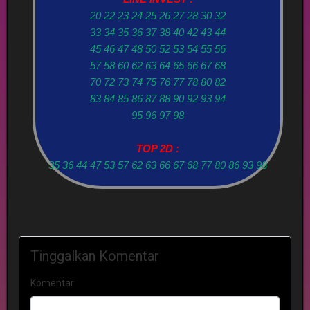
20 22 23 24 25 26 27 28 30 32
33 34 35 36 37 38 40 42 43 44
45 46 47 48 50 52 53 54 55 56
57 58 60 62 63 64 65 66 67 68
70 72 73 74 75 76 77 78 80 82
83 84 85 86 87 88 90 92 93 94
95 96 97 98
TOP 2D :
35 36 44 47 53 57 62 63 66 67 68 77 80 86 93 98
Tinggalkan Komentar
Komentar