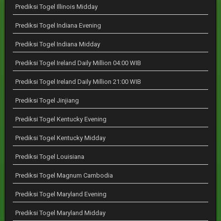
Prediksi Togel Illinois Midday
Prediksi Togel Indiana Evening
Prediksi Togel Indiana Midday
Prediksi Togel Ireland Daily Million 04:00 WIB
Prediksi Togel Ireland Daily Million 21:00 WIB
Prediksi Togel Jinjiang
Prediksi Togel Kentucky Evening
Prediksi Togel Kentucky Midday
Prediksi Togel Louisiana
Prediksi Togel Magnum Cambodia
Prediksi Togel Maryland Evening
Prediksi Togel Maryland Midday