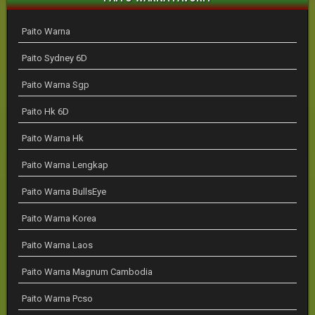
Paito Warna
Paito Sydney 6D
Paito Warna Sgp
Paito Hk 6D
Paito Warna Hk
Paito Warna Lengkap
Paito Warna BullsEye
Paito Warna Korea
Paito Warna Laos
Paito Warna Magnum Cambodia
Paito Warna Pcso