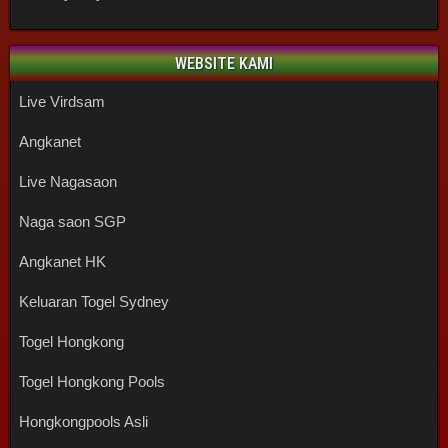
WEBSITE KAMI
Live Virdsam
Angkanet
Live Nagasaon
Naga saon SGP
Angkanet HK
Keluaran Togel Sydney
Togel Hongkong
Togel Hongkong Pools
Hongkongpools Asli