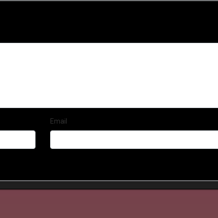
Email