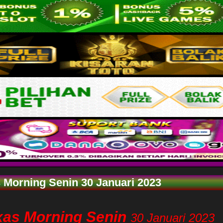
s Morning Senin 30 Januari 2023
exas Morning Senin
30 Januari 2023