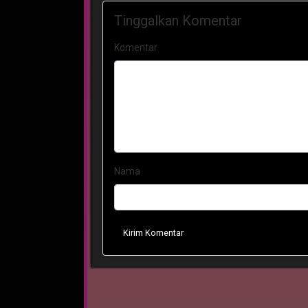
Tinggalkan Komentar
Komentar
Nama
Kirim Komentar