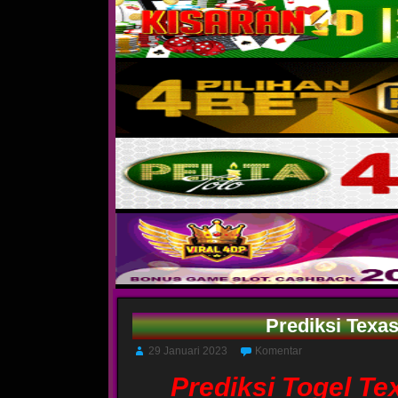
Prediksi Texa
29 Januari 2023
Komentar
Prediksi Togel T