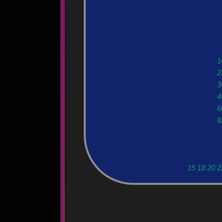
1
2
3
4
6
8
15 18 20 2