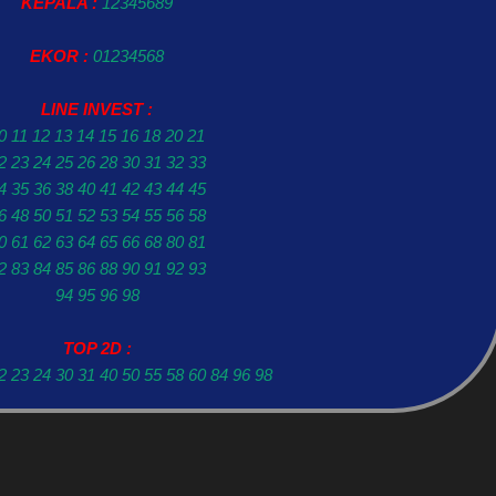
KEPALA :
12345689
EKOR :
01234568
LINE INVEST :
0 11 12 13 14 15 16 18 20 21
2 23 24 25 26 28 30 31 32 33
4 35 36 38 40 41 42 43 44 45
6 48 50 51 52 53 54 55 56 58
0 61 62 63 64 65 66 68 80 81
2 83 84 85 86 88 90 91 92 93
94 95 96 98
TOP 2D :
2 23 24 30 31 40 50 55 58 60 84 96 98