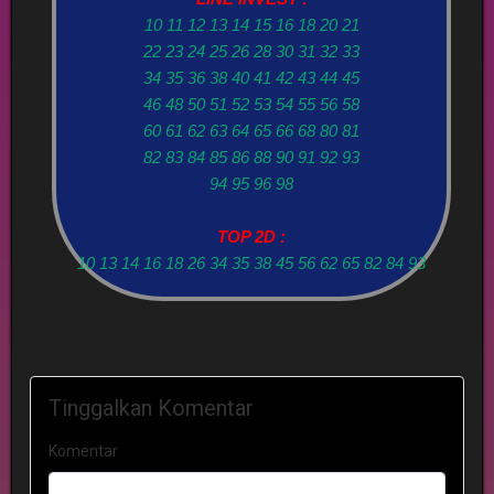
10 11 12 13 14 15 16 18 20 21
22 23 24 25 26 28 30 31 32 33
34 35 36 38 40 41 42 43 44 45
46 48 50 51 52 53 54 55 56 58
60 61 62 63 64 65 66 68 80 81
82 83 84 85 86 88 90 91 92 93
94 95 96 98
TOP 2D :
10 13 14 16 18 26 34 35 38 45 56 62 65 82 84 93
Tinggalkan Komentar
Komentar