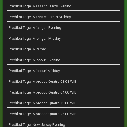
Prediksi Togel Massachusetts Evening
Prediksi Togel Massachusetts Midday
Prediksi Togel Michigan Evening
Prediksi Togel Michigan Midday
Prediksi Togel Miramar
Prediksi Togel Missouri Evening
Prediksi Togel Missouri Midday
Prediksi Togel Morocco Quatro 01:01 WIB
Prediksi Togel Morocco Quatro 04:00 WIB
Prediksi Togel Morocco Quatro 19:00 WIB
Prediksi Togel Morocco Quatro 22:00 WIB
Prediksi Togel New Jersey Evening