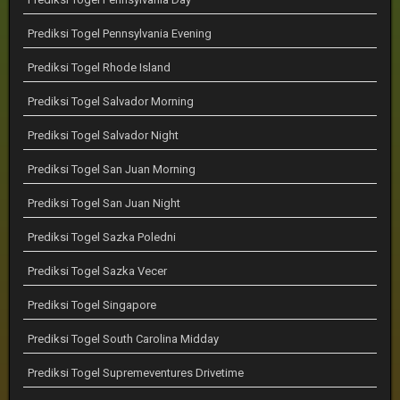
Prediksi Togel Pennsylvania Evening
Prediksi Togel Rhode Island
Prediksi Togel Salvador Morning
Prediksi Togel Salvador Night
Prediksi Togel San Juan Morning
Prediksi Togel San Juan Night
Prediksi Togel Sazka Poledni
Prediksi Togel Sazka Vecer
Prediksi Togel Singapore
Prediksi Togel South Carolina Midday
Prediksi Togel Supremeventures Drivetime