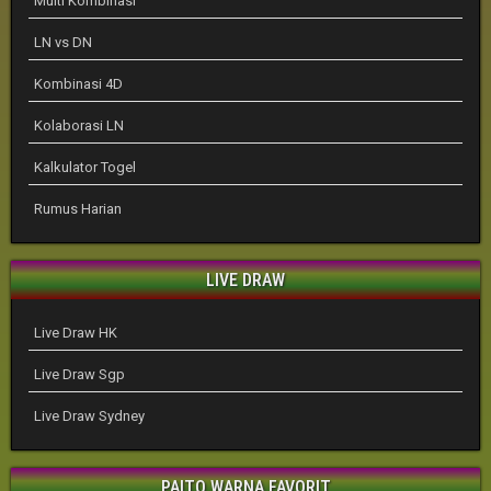
Multi Kombinasi
LN vs DN
Kombinasi 4D
Kolaborasi LN
Kalkulator Togel
Rumus Harian
LIVE DRAW
Live Draw HK
Live Draw Sgp
Live Draw Sydney
PAITO WARNA FAVORIT