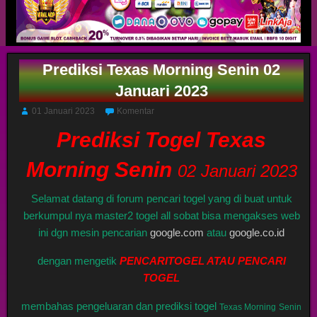
Prediksi Texas Morning Senin 02
Januari 2023
01 Januari 2023
Komentar
Prediksi Togel Texas
Morning Senin
02 Januari 2023
Selamat datang di forum pencari togel yang di buat untuk
berkumpul nya master2 togel all sobat bisa mengakses web
ini dgn mesin pencarian
google.com
atau
google.co.id
dengan mengetik
PENCARITOGEL ATAU PENCARI
TOGEL
membahas pengeluaran dan prediksi togel
Texas Morning
Senin