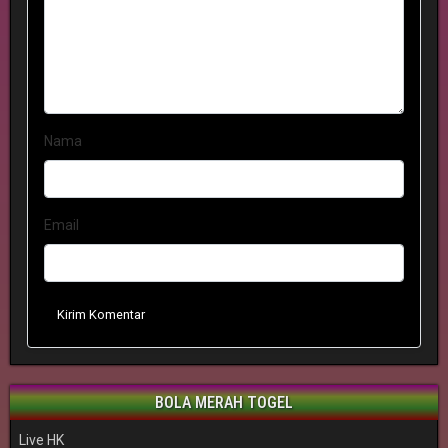
Nama
Email
Kirim Komentar
BOLA MERAH TOGEL
Live HK