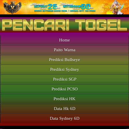
Home
Paito Warna
Prediksi Bullseye
Prediksi Sydney
Prediksi SGP
Prediksi PCSO
Prediksi HK
Data Hk 6D
Data Sydney 6D