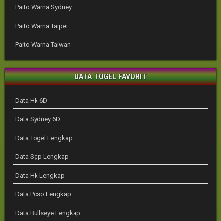
Paito Warna Sydney
Paito Warna Taipei
Paito Warna Taiwan
DATA TOGEL FAVORIT
Data Hk 6D
Data Sydney 6D
Data Togel Lengkap
Data Sgp Lengkap
Data Hk Lengkap
Data Pcso Lengkap
Data Bullseye Lengkap