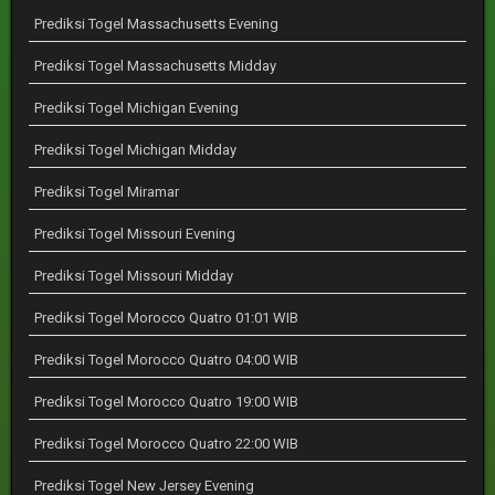
Prediksi Togel Massachusetts Evening
Prediksi Togel Massachusetts Midday
Prediksi Togel Michigan Evening
Prediksi Togel Michigan Midday
Prediksi Togel Miramar
Prediksi Togel Missouri Evening
Prediksi Togel Missouri Midday
Prediksi Togel Morocco Quatro 01:01 WIB
Prediksi Togel Morocco Quatro 04:00 WIB
Prediksi Togel Morocco Quatro 19:00 WIB
Prediksi Togel Morocco Quatro 22:00 WIB
Prediksi Togel New Jersey Evening