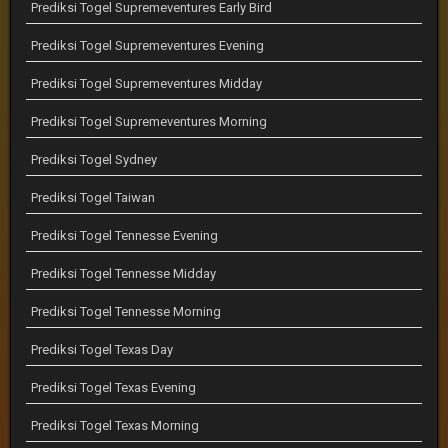
Prediksi Togel Supremeventures Early Bird
Prediksi Togel Supremeventures Evening
Prediksi Togel Supremeventures Midday
Prediksi Togel Supremeventures Morning
Prediksi Togel Sydney
Prediksi Togel Taiwan
Prediksi Togel Tennesse Evening
Prediksi Togel Tennesse Midday
Prediksi Togel Tennesse Morning
Prediksi Togel Texas Day
Prediksi Togel Texas Evening
Prediksi Togel Texas Morning