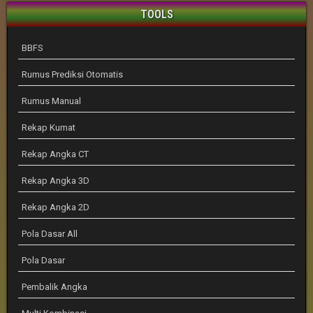
TOOLS
BBFS
Rumus Prediksi Otomatis
Rumus Manual
Rekap Kumat
Rekap Angka CT
Rekap Angka 3D
Rekap Angka 2D
Pola Dasar All
Pola Dasar
Pembalik Angka