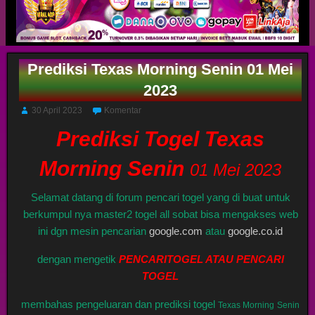
Prediksi Texas Morning Senin 01 Mei
2023
30 April 2023
Komentar
Prediksi Togel Texas
Morning Senin
01 Mei 2023
Selamat datang di forum pencari togel yang di buat untuk
berkumpul nya master2 togel all sobat bisa mengakses web
ini dgn mesin pencarian
google.com
atau
google.co.id
dengan mengetik
PENCARITOGEL ATAU PENCARI
TOGEL
membahas pengeluaran dan prediksi togel
Texas Morning
Senin