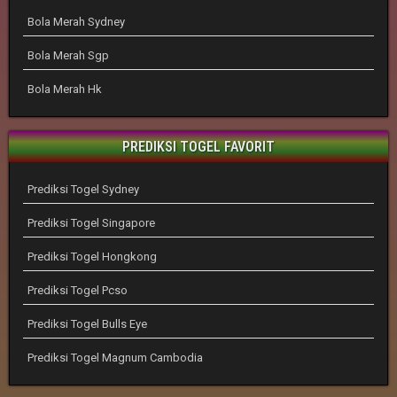
Bola Merah Sydney
Bola Merah Sgp
Bola Merah Hk
PREDIKSI TOGEL FAVORIT
Prediksi Togel Sydney
Prediksi Togel Singapore
Prediksi Togel Hongkong
Prediksi Togel Pcso
Prediksi Togel Bulls Eye
Prediksi Togel Magnum Cambodia