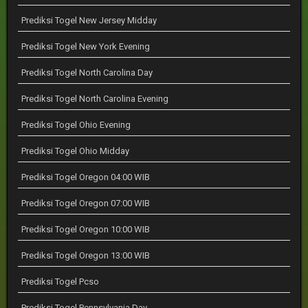
Prediksi Togel New Jersey Midday
Prediksi Togel New York Evening
Prediksi Togel North Carolina Day
Prediksi Togel North Carolina Evening
Prediksi Togel Ohio Evening
Prediksi Togel Ohio Midday
Prediksi Togel Oregon 04:00 WIB
Prediksi Togel Oregon 07:00 WIB
Prediksi Togel Oregon 10:00 WIB
Prediksi Togel Oregon 13:00 WIB
Prediksi Togel Pcso
Prediksi Togel Pennsylvania Day