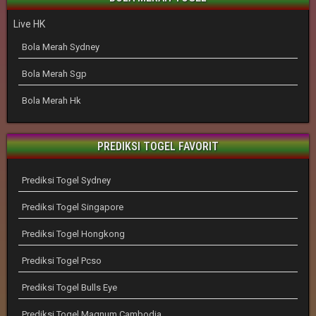
Live HK
Bola Merah Sydney
Bola Merah Sgp
Bola Merah Hk
PREDIKSI TOGEL FAVORIT
Prediksi Togel Sydney
Prediksi Togel Singapore
Prediksi Togel Hongkong
Prediksi Togel Pcso
Prediksi Togel Bulls Eye
Prediksi Togel Magnum Cambodia