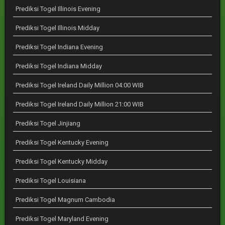
Prediksi Togel Illinois Evening
Prediksi Togel Illinois Midday
Prediksi Togel Indiana Evening
Prediksi Togel Indiana Midday
Prediksi Togel Ireland Daily Million 04:00 WIB
Prediksi Togel Ireland Daily Million 21:00 WIB
Prediksi Togel Jinjiang
Prediksi Togel Kentucky Evening
Prediksi Togel Kentucky Midday
Prediksi Togel Louisiana
Prediksi Togel Magnum Cambodia
Prediksi Togel Maryland Evening