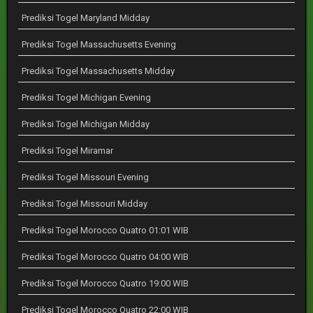
Prediksi Togel Maryland Midday
Prediksi Togel Massachusetts Evening
Prediksi Togel Massachusetts Midday
Prediksi Togel Michigan Evening
Prediksi Togel Michigan Midday
Prediksi Togel Miramar
Prediksi Togel Missouri Evening
Prediksi Togel Missouri Midday
Prediksi Togel Morocco Quatro 01:01 WIB
Prediksi Togel Morocco Quatro 04:00 WIB
Prediksi Togel Morocco Quatro 19:00 WIB
Prediksi Togel Morocco Quatro 22:00 WIB