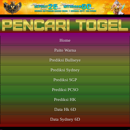
Home
Paito Warna
Prediksi Bullseye
Prediksi Sydney
Prediksi SGP
Prediksi PCSO
Prediksi HK
Data Hk 6D
Data Sydney 6D