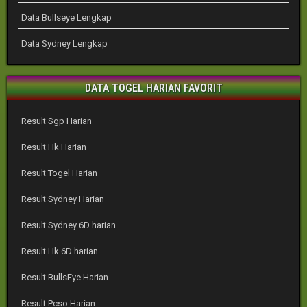
Data Bullseye Lengkap
Data Sydney Lengkap
DATA TOGEL HARIAN FAVORIT
Result Sgp Harian
Result Hk Harian
Result Togel Harian
Result Sydney Harian
Result Sydney 6D harian
Result Hk 6D harian
Result BullsEye Harian
Result Pcso Harian