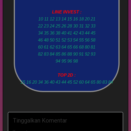
LINE INVEST :
10 11 12 13 14 15 16 18 20 21
22 23 24 25 26 28 30 31 32 33
34 35 36 38 40 41 42 43 44 45
46 48 50 51 52 53 54 55 56 58
60 61 62 63 64 65 66 68 80 81
82 83 84 85 86 88 90 91 92 93
94 95 96 98
TOP 2D :
15 16 20 34 36 40 43 44 45 52 60 64 65 80 83 84
Tinggalkan Komentar