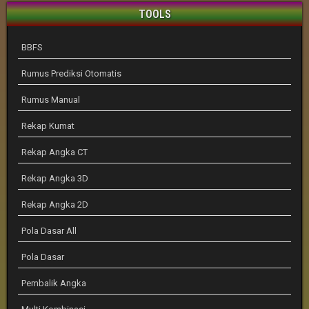
TOOLS
BBFS
Rumus Prediksi Otomatis
Rumus Manual
Rekap Kumat
Rekap Angka CT
Rekap Angka 3D
Rekap Angka 2D
Pola Dasar All
Pola Dasar
Pembalik Angka