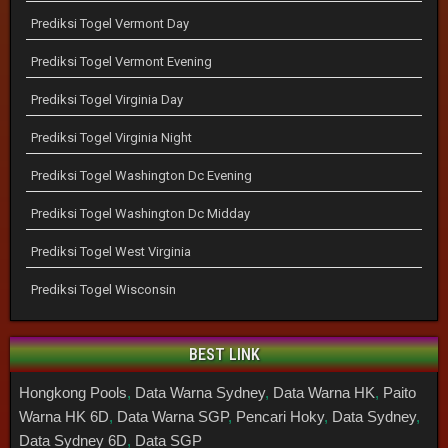
Prediksi Togel Vermont Day
Prediksi Togel Vermont Evening
Prediksi Togel Virginia Day
Prediksi Togel Virginia Night
Prediksi Togel Washington Dc Evening
Prediksi Togel Washington Dc Midday
Prediksi Togel West Virginia
Prediksi Togel Wisconsin
BEST LINK
Hongkong Pools
,
Data Warna Sydney
,
Data Warna HK
,
Paito
Warna HK 6D
,
Data Warna SGP
,
Pencari Hoky
,
Data Sydney
,
Data Sydney 6D
,
Data SGP