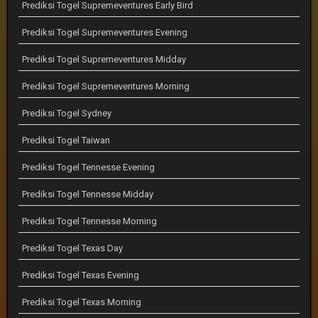
Prediksi Togel Supremeventures Early Bird
Prediksi Togel Supremeventures Evening
Prediksi Togel Supremeventures Midday
Prediksi Togel Supremeventures Morning
Prediksi Togel Sydney
Prediksi Togel Taiwan
Prediksi Togel Tennesse Evening
Prediksi Togel Tennesse Midday
Prediksi Togel Tennesse Morning
Prediksi Togel Texas Day
Prediksi Togel Texas Evening
Prediksi Togel Texas Morning