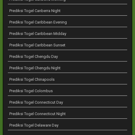
Prediksi Togel Canberra Night
Prediksi Togel Caribbean Evening
Prediksi Togel Caribbean Midday
Prediksi Togel Caribbean Sunset
Prediksi Togel Chengdu Day
Prediksi Togel Chengdu Night
Prediksi Togel Chinapools
Prediksi Togel Colombus
Prediksi Togel Connecticut Day
Prediksi Togel Connecticut Night
Prediksi Togel Delaware Day