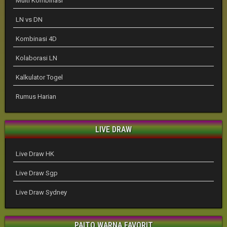
Multi Kombinasi
LN vs DN
Kombinasi 4D
Kolaborasi LN
Kalkulator Togel
Rumus Harian
LIVE DRAW
Live Draw HK
Live Draw Sgp
Live Draw Sydney
PAITO WARNA FAVORIT