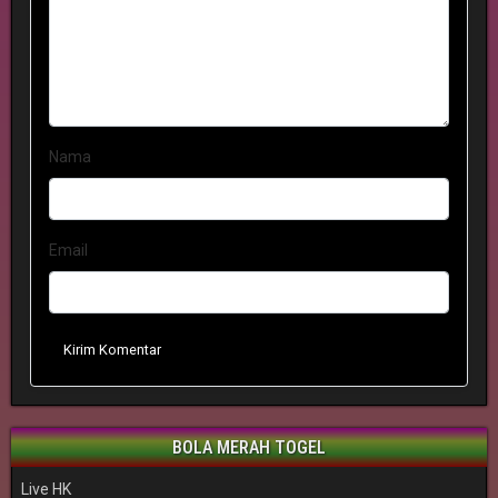
Nama
Email
Kirim Komentar
BOLA MERAH TOGEL
Live HK