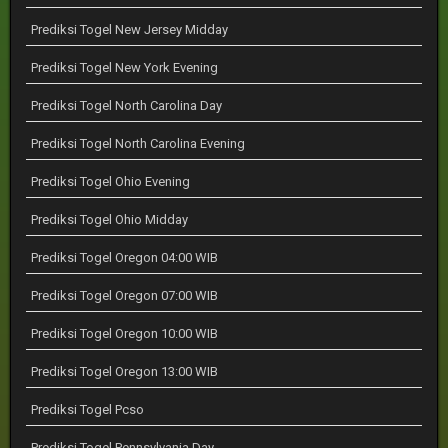
Prediksi Togel New Jersey Midday
Prediksi Togel New York Evening
Prediksi Togel North Carolina Day
Prediksi Togel North Carolina Evening
Prediksi Togel Ohio Evening
Prediksi Togel Ohio Midday
Prediksi Togel Oregon 04:00 WIB
Prediksi Togel Oregon 07:00 WIB
Prediksi Togel Oregon 10:00 WIB
Prediksi Togel Oregon 13:00 WIB
Prediksi Togel Pcso
Prediksi Togel Pennsylvania Day