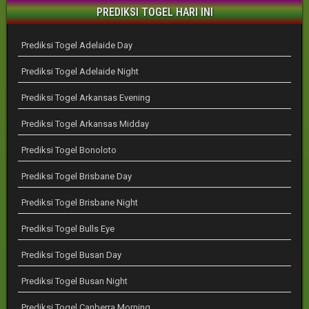
PREDIKSI TOGEL HARI INI
Prediksi Togel Adelaide Day
Prediksi Togel Adelaide Night
Prediksi Togel Arkansas Evening
Prediksi Togel Arkansas Midday
Prediksi Togel Bonoloto
Prediksi Togel Brisbane Day
Prediksi Togel Brisbane Night
Prediksi Togel Bulls Eye
Prediksi Togel Busan Day
Prediksi Togel Busan Night
Prediksi Togel Canberra Morning