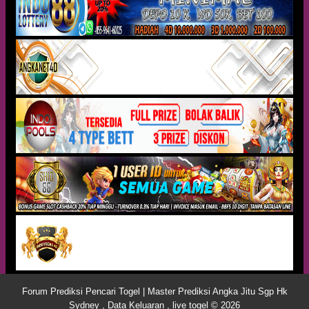
Forum Prediksi Pencari Togel | Master Prediksi Angka Jitu Sgp Hk
Sydney , Data Keluaran , live togel © 2026