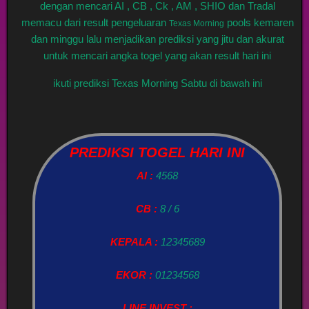
dengan mencari AI , CB , Ck , AM , SHIO dan Tradal
memacu dari result pengeluaran
pools kemaren
Texas Morning
dan minggu lalu menjadikan prediksi yang jitu dan akurat
untuk mencari angka togel yang akan result hari ini
ikuti prediksi Texas Morning Sabtu di bawah ini
PREDIKSI TOGEL HARI INI
AI :
4568
CB :
8 / 6
KEPALA :
12345689
EKOR :
01234568
LINE INVEST :