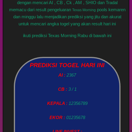
dengan mencari AI , CB , Ck , AM , SHIO dan Tradal
memacu dari result pengeluaran
pools kemaren
Texas Morning
dan minggu lalu menjadikan prediksi yang jitu dan akurat
untuk mencari angka togel yang akan result hari ini
ikuti prediksi Texas Morning Rabu di bawah ini
PREDIKSI TOGEL HARI INI
AI :
2367
CB :
3 / 1
KEPALA :
12356789
EKOR :
01235678
LINE INVEST :