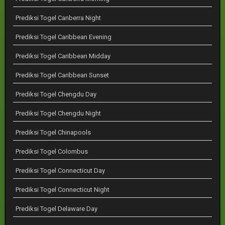
Prediksi Togel Canberra Night
Prediksi Togel Caribbean Evening
Prediksi Togel Caribbean Midday
Prediksi Togel Caribbean Sunset
Prediksi Togel Chengdu Day
Prediksi Togel Chengdu Night
Prediksi Togel Chinapools
Prediksi Togel Colombus
Prediksi Togel Connecticut Day
Prediksi Togel Connecticut Night
Prediksi Togel Delaware Day