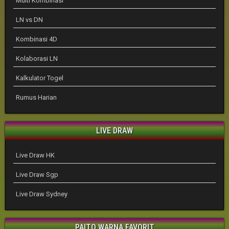
Multi Kombinasi
LN vs DN
Kombinasi 4D
Kolaborasi LN
Kalkulator Togel
Rumus Harian
LIVE DRAW
Live Draw HK
Live Draw Sgp
Live Draw Sydney
PAITO WARNA FAVORIT