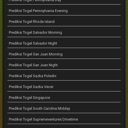
Prediksi Togel Pennsylvania Evening
Prediksi Togel Rhode Island
Prediksi Togel Salvador Morning
Prediksi Togel Salvador Night
Prediksi Togel San Juan Morning
Prediksi Togel San Juan Night
Prediksi Togel Sazka Poledni
Prediksi Togel Sazka Vecer
Prediksi Togel Singapore
Prediksi Togel South Carolina Midday
Prediksi Togel Supremeventures Drivetime