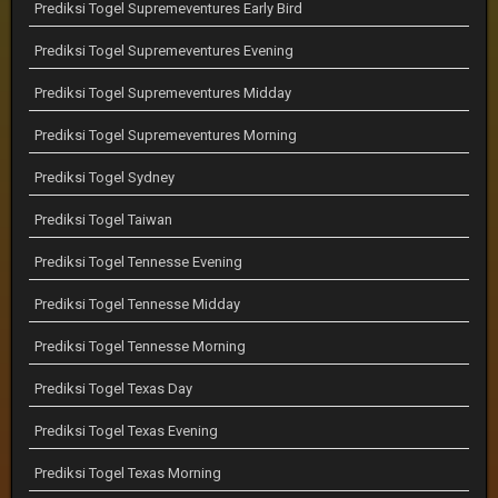
Prediksi Togel Supremeventures Early Bird
Prediksi Togel Supremeventures Evening
Prediksi Togel Supremeventures Midday
Prediksi Togel Supremeventures Morning
Prediksi Togel Sydney
Prediksi Togel Taiwan
Prediksi Togel Tennesse Evening
Prediksi Togel Tennesse Midday
Prediksi Togel Tennesse Morning
Prediksi Togel Texas Day
Prediksi Togel Texas Evening
Prediksi Togel Texas Morning