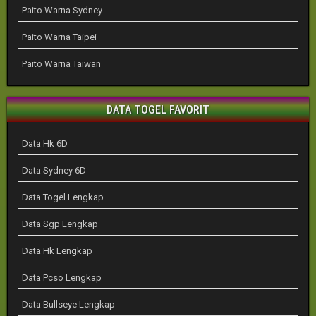
Paito Warna Sydney
Paito Warna Taipei
Paito Warna Taiwan
DATA TOGEL FAVORIT
Data Hk 6D
Data Sydney 6D
Data Togel Lengkap
Data Sgp Lengkap
Data Hk Lengkap
Data Pcso Lengkap
Data Bullseye Lengkap