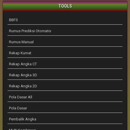
TOOLS
BBFS
Rumus Prediksi Otomatis
Rumus Manual
Rekap Kumat
Rekap Angka CT
Rekap Angka 3D
Rekap Angka 2D
Pola Dasar All
Pola Dasar
Pembalik Angka