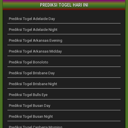
PREDIKSI TOGEL HARI INI
Prediksi Togel Adelaide Day
Prediksi Togel Adelaide Night
Prediksi Togel Arkansas Evening
Prediksi Togel Arkansas Midday
Prediksi Togel Bonoloto
Prediksi Togel Brisbane Day
Prediksi Togel Brisbane Night
Prediksi Togel Bulls Eye
Prediksi Togel Busan Day
Prediksi Togel Busan Night
Prediksi Togel Canberra Morning