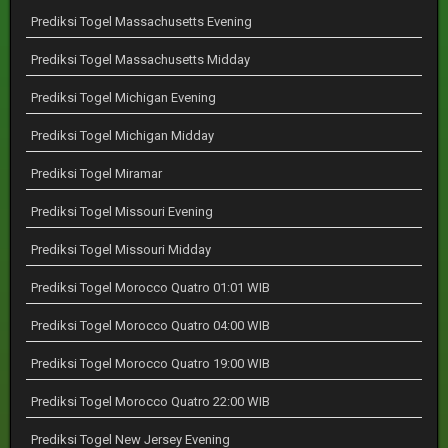
Prediksi Togel Massachusetts Evening
Prediksi Togel Massachusetts Midday
Prediksi Togel Michigan Evening
Prediksi Togel Michigan Midday
Prediksi Togel Miramar
Prediksi Togel Missouri Evening
Prediksi Togel Missouri Midday
Prediksi Togel Morocco Quatro 01:01 WIB
Prediksi Togel Morocco Quatro 04:00 WIB
Prediksi Togel Morocco Quatro 19:00 WIB
Prediksi Togel Morocco Quatro 22:00 WIB
Prediksi Togel New Jersey Evening