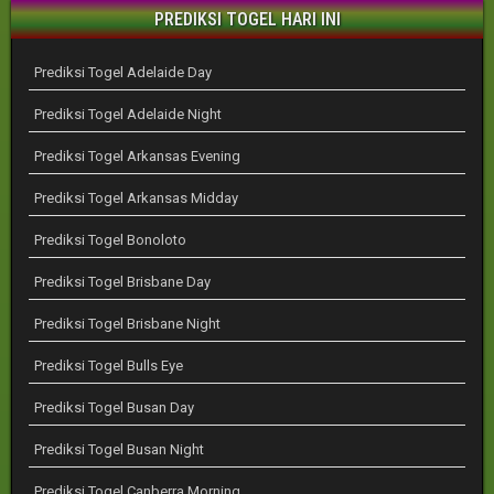
PREDIKSI TOGEL HARI INI
Prediksi Togel Adelaide Day
Prediksi Togel Adelaide Night
Prediksi Togel Arkansas Evening
Prediksi Togel Arkansas Midday
Prediksi Togel Bonoloto
Prediksi Togel Brisbane Day
Prediksi Togel Brisbane Night
Prediksi Togel Bulls Eye
Prediksi Togel Busan Day
Prediksi Togel Busan Night
Prediksi Togel Canberra Morning