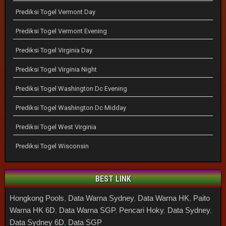
Prediksi Togel Vermont Day
Prediksi Togel Vermont Evening
Prediksi Togel Virginia Day
Prediksi Togel Virginia Night
Prediksi Togel Washington Dc Evening
Prediksi Togel Washington Dc Midday
Prediksi Togel West Virginia
Prediksi Togel Wisconsin
BEST LINK
Hongkong Pools
,
Data Warna Sydney
,
Data Warna HK
,
Paito
Warna HK 6D
,
Data Warna SGP
,
Pencari Hoky
,
Data Sydney
,
Data Sydney 6D
,
Data SGP