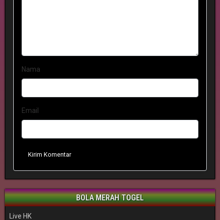
Nama
Email
Kirim Komentar
BOLA MERAH TOGEL
Live HK