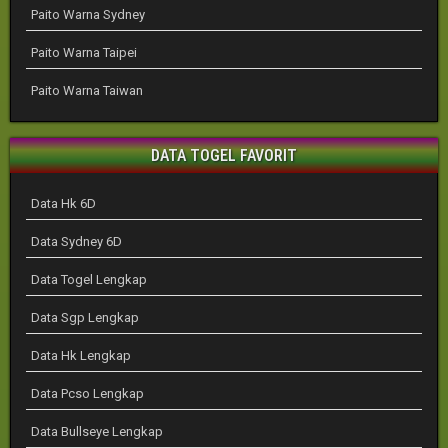
Paito Warna Sydney
Paito Warna Taipei
Paito Warna Taiwan
DATA TOGEL FAVORIT
Data Hk 6D
Data Sydney 6D
Data Togel Lengkap
Data Sgp Lengkap
Data Hk Lengkap
Data Pcso Lengkap
Data Bullseye Lengkap