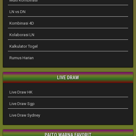
Multi Kombinasi
LN vs DN
Kombinasi 4D
Kolaborasi LN
Kalkulator Togel
Rumus Harian
LIVE DRAW
Live Draw HK
Live Draw Sgp
Live Draw Sydney
PAITO WARNA FAVORIT