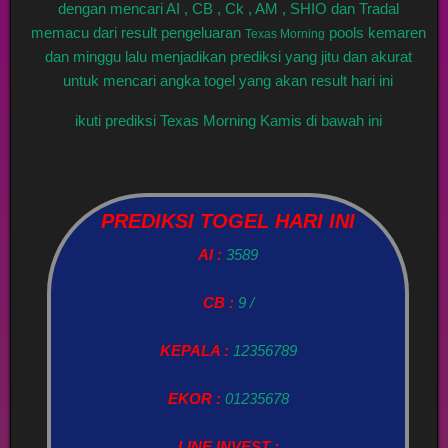
dengan mencari AI , CB , Ck , AM , SHIO dan Tradal
memacu dari result pengeluaran
pools kemaren
Texas Morning
dan minggu lalu menjadikan prediksi yang jitu dan akurat
untuk mencari angka togel yang akan result hari ini
ikuti prediksi Texas Morning Kamis di bawah ini
PREDIKSI TOGEL HARI INI
AI :
3589
CB :
9 /
KEPALA :
12356789
EKOR :
01235678
LINE INVEST :