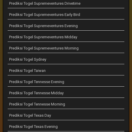
Prediksi Togel Supremeventures Drivetime
Prediksi Togel Supremeventures Early Bird
Prediksi Togel Supremeventures Evening
Prediksi Togel Supremeventures Midday
Prediksi Togel Supremeventures Morning
Prediksi Togel Sydney
Prediksi Togel Taiwan
Prediksi Togel Tennesse Evening
Prediksi Togel Tennesse Midday
Prediksi Togel Tennesse Morning
Prediksi Togel Texas Day
Prediksi Togel Texas Evening