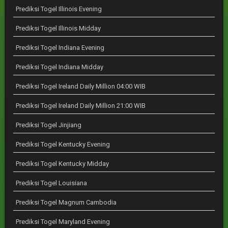
Prediksi Togel Illinois Evening
Prediksi Togel Illinois Midday
Prediksi Togel Indiana Evening
Prediksi Togel Indiana Midday
Prediksi Togel Ireland Daily Million 04:00 WIB
Prediksi Togel Ireland Daily Million 21:00 WIB
Prediksi Togel Jinjiang
Prediksi Togel Kentucky Evening
Prediksi Togel Kentucky Midday
Prediksi Togel Louisiana
Prediksi Togel Magnum Cambodia
Prediksi Togel Maryland Evening