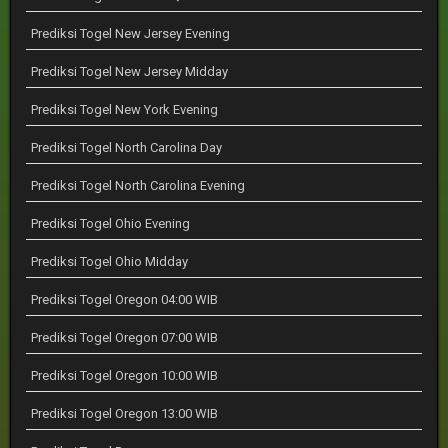
Prediksi Togel New Jersey Evening
Prediksi Togel New Jersey Midday
Prediksi Togel New York Evening
Prediksi Togel North Carolina Day
Prediksi Togel North Carolina Evening
Prediksi Togel Ohio Evening
Prediksi Togel Ohio Midday
Prediksi Togel Oregon 04:00 WIB
Prediksi Togel Oregon 07:00 WIB
Prediksi Togel Oregon 10:00 WIB
Prediksi Togel Oregon 13:00 WIB