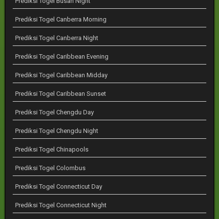
Prediksi Togel Busan Night
Prediksi Togel Canberra Morning
Prediksi Togel Canberra Night
Prediksi Togel Caribbean Evening
Prediksi Togel Caribbean Midday
Prediksi Togel Caribbean Sunset
Prediksi Togel Chengdu Day
Prediksi Togel Chengdu Night
Prediksi Togel Chinapools
Prediksi Togel Colombus
Prediksi Togel Connecticut Day
Prediksi Togel Connecticut Night