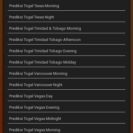
Prediksi Togel Texas Morning
Prediksi Togel Texas Night
Prediksi Togel Trinidad & Tobago Morning
Prediksi Togel Trinidad Tobago Afternoon
Prediksi Togel Trinidad Tobago Evening
Prediksi Togel Trinidad Tobago Midday
Prediksi Togel Vancouver Morning
Prediksi Togel Vancouver Night
Prediksi Togel Vegas Day
Prediksi Togel Vegas Evening
Prediksi Togel Vegas Midnight
Prediksi Togel Vegas Morning