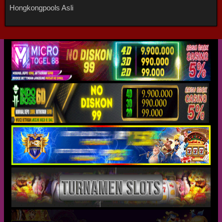
Hongkongpools Asli