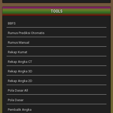
TOOLS
BBFS
Rumus Prediksi Otomatis
Rumus Manual
Rekap Kumat
Rekap Angka CT
Rekap Angka 3D
Rekap Angka 2D
Pola Dasar All
Pola Dasar
Pembalik Angka