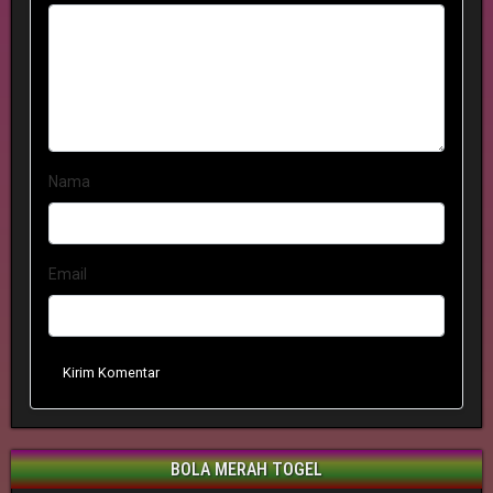
Nama
Email
Kirim Komentar
BOLA MERAH TOGEL