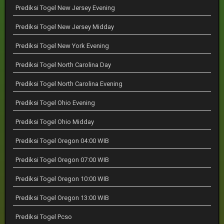
Prediksi Togel New Jersey Evening
Prediksi Togel New Jersey Midday
Prediksi Togel New York Evening
Prediksi Togel North Carolina Day
Prediksi Togel North Carolina Evening
Prediksi Togel Ohio Evening
Prediksi Togel Ohio Midday
Prediksi Togel Oregon 04:00 WIB
Prediksi Togel Oregon 07:00 WIB
Prediksi Togel Oregon 10:00 WIB
Prediksi Togel Oregon 13:00 WIB
Prediksi Togel Pcso