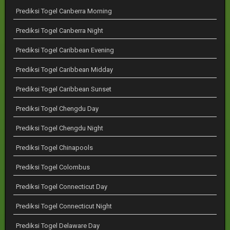
Prediksi Togel Canberra Morning
Prediksi Togel Canberra Night
Prediksi Togel Caribbean Evening
Prediksi Togel Caribbean Midday
Prediksi Togel Caribbean Sunset
Prediksi Togel Chengdu Day
Prediksi Togel Chengdu Night
Prediksi Togel Chinapools
Prediksi Togel Colombus
Prediksi Togel Connecticut Day
Prediksi Togel Connecticut Night
Prediksi Togel Delaware Day