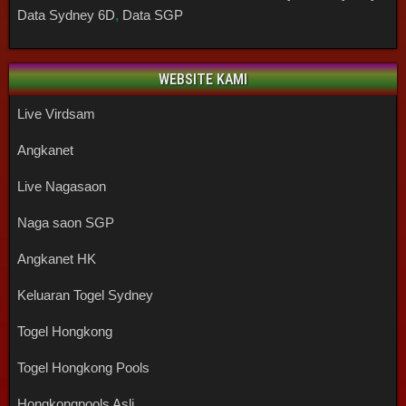
Data Sydney 6D
,
Data SGP
WEBSITE KAMI
Live Virdsam
Angkanet
Live Nagasaon
Naga saon SGP
Angkanet HK
Keluaran Togel Sydney
Togel Hongkong
Togel Hongkong Pools
Hongkongpools Asli