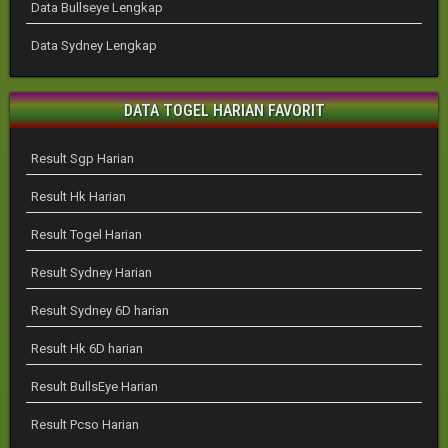
Data Bullseye Lengkap
Data Sydney Lengkap
DATA TOGEL HARIAN FAVORIT
Result Sgp Harian
Result Hk Harian
Result Togel Harian
Result Sydney Harian
Result Sydney 6D harian
Result Hk 6D harian
Result BullsEye Harian
Result Pcso Harian