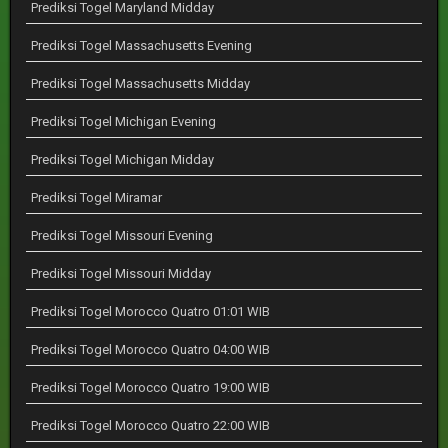
Prediksi Togel Maryland Midday
Prediksi Togel Massachusetts Evening
Prediksi Togel Massachusetts Midday
Prediksi Togel Michigan Evening
Prediksi Togel Michigan Midday
Prediksi Togel Miramar
Prediksi Togel Missouri Evening
Prediksi Togel Missouri Midday
Prediksi Togel Morocco Quatro 01:01 WIB
Prediksi Togel Morocco Quatro 04:00 WIB
Prediksi Togel Morocco Quatro 19:00 WIB
Prediksi Togel Morocco Quatro 22:00 WIB