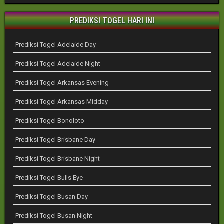
PREDIKSI TOGEL HARI INI
Prediksi Togel Adelaide Day
Prediksi Togel Adelaide Night
Prediksi Togel Arkansas Evening
Prediksi Togel Arkansas Midday
Prediksi Togel Bonoloto
Prediksi Togel Brisbane Day
Prediksi Togel Brisbane Night
Prediksi Togel Bulls Eye
Prediksi Togel Busan Day
Prediksi Togel Busan Night