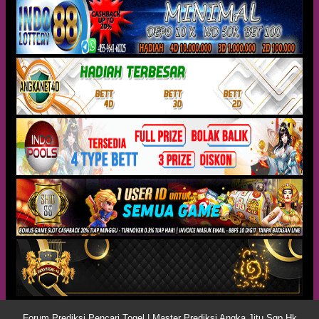
Forum Prediksi Pencari Togel | Master Prediksi Angka Jitu Sgp Hk