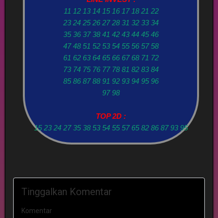
11 12 13 14 15 16 17 18 21 22
23 24 25 26 27 28 31 32 33 34
35 36 37 38 41 42 43 44 45 46
47 48 51 52 53 54 55 56 57 58
61 62 63 64 65 66 67 68 71 72
73 74 75 76 77 78 81 82 83 84
85 86 87 88 91 92 93 94 95 96
97 98
TOP 2D :
15 23 24 27 35 38 53 54 55 57 65 82 86 87 93 95
Tinggalkan Komentar
Komentar