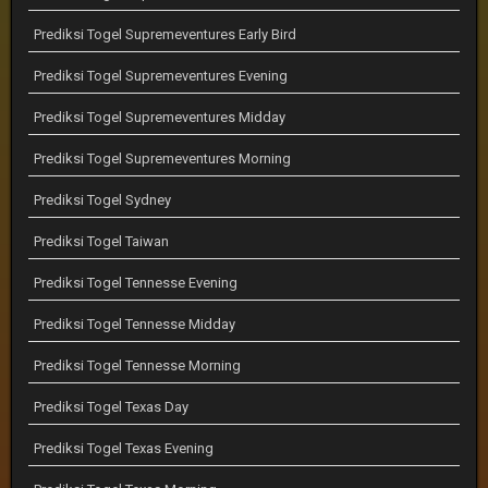
Prediksi Togel Supremeventures Early Bird
Prediksi Togel Supremeventures Evening
Prediksi Togel Supremeventures Midday
Prediksi Togel Supremeventures Morning
Prediksi Togel Sydney
Prediksi Togel Taiwan
Prediksi Togel Tennesse Evening
Prediksi Togel Tennesse Midday
Prediksi Togel Tennesse Morning
Prediksi Togel Texas Day
Prediksi Togel Texas Evening