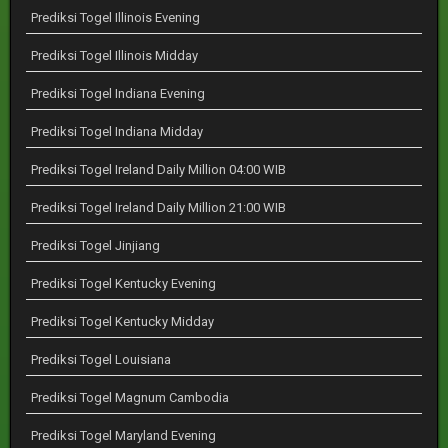
Prediksi Togel Illinois Evening
Prediksi Togel Illinois Midday
Prediksi Togel Indiana Evening
Prediksi Togel Indiana Midday
Prediksi Togel Ireland Daily Million 04:00 WIB
Prediksi Togel Ireland Daily Million 21:00 WIB
Prediksi Togel Jinjiang
Prediksi Togel Kentucky Evening
Prediksi Togel Kentucky Midday
Prediksi Togel Louisiana
Prediksi Togel Magnum Cambodia
Prediksi Togel Maryland Evening