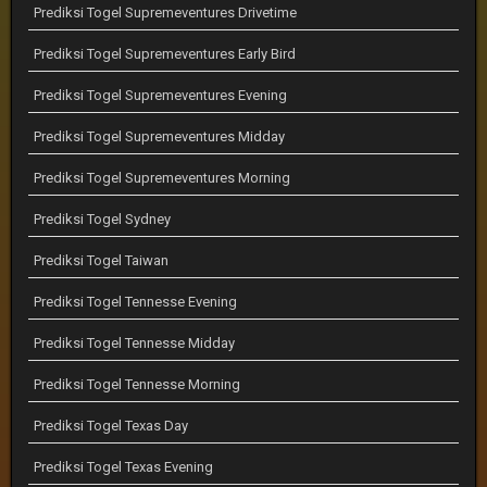
Prediksi Togel Supremeventures Drivetime
Prediksi Togel Supremeventures Early Bird
Prediksi Togel Supremeventures Evening
Prediksi Togel Supremeventures Midday
Prediksi Togel Supremeventures Morning
Prediksi Togel Sydney
Prediksi Togel Taiwan
Prediksi Togel Tennesse Evening
Prediksi Togel Tennesse Midday
Prediksi Togel Tennesse Morning
Prediksi Togel Texas Day
Prediksi Togel Texas Evening