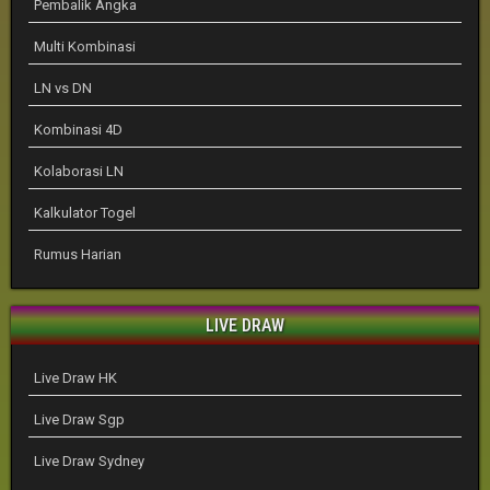
Pembalik Angka
Multi Kombinasi
LN vs DN
Kombinasi 4D
Kolaborasi LN
Kalkulator Togel
Rumus Harian
LIVE DRAW
Live Draw HK
Live Draw Sgp
Live Draw Sydney