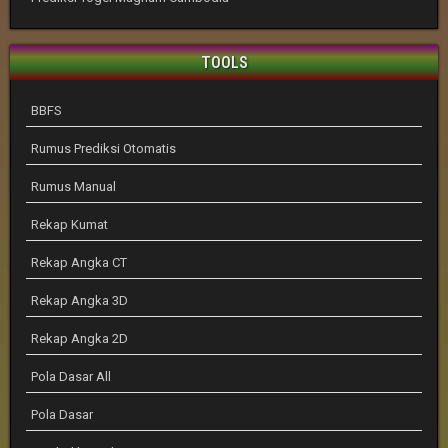
TOOLS
BBFS
Rumus Prediksi Otomatis
Rumus Manual
Rekap Kumat
Rekap Angka CT
Rekap Angka 3D
Rekap Angka 2D
Pola Dasar All
Pola Dasar