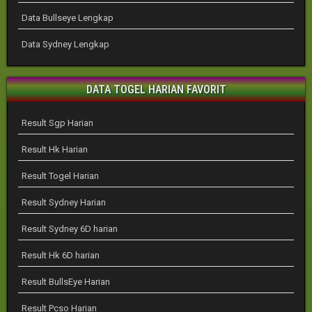
Data Bullseye Lengkap
Data Sydney Lengkap
DATA TOGEL HARIAN FAVORIT
Result Sgp Harian
Result Hk Harian
Result Togel Harian
Result Sydney Harian
Result Sydney 6D harian
Result Hk 6D harian
Result BullsEye Harian
Result Pcso Harian