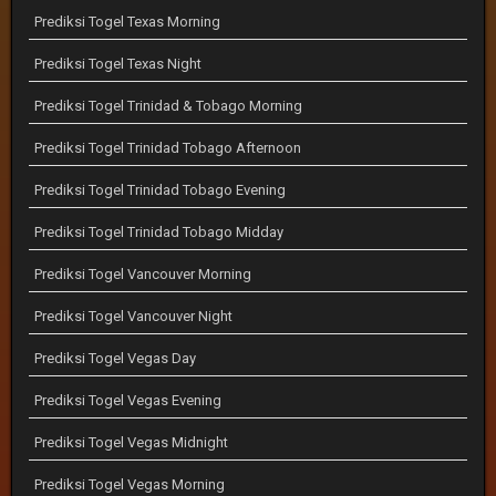
Prediksi Togel Texas Morning
Prediksi Togel Texas Night
Prediksi Togel Trinidad & Tobago Morning
Prediksi Togel Trinidad Tobago Afternoon
Prediksi Togel Trinidad Tobago Evening
Prediksi Togel Trinidad Tobago Midday
Prediksi Togel Vancouver Morning
Prediksi Togel Vancouver Night
Prediksi Togel Vegas Day
Prediksi Togel Vegas Evening
Prediksi Togel Vegas Midnight
Prediksi Togel Vegas Morning