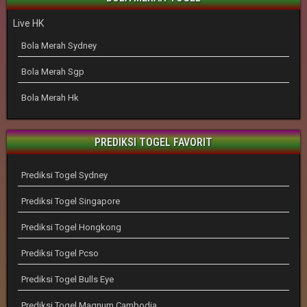
Live HK
Bola Merah Sydney
Bola Merah Sgp
Bola Merah Hk
PREDIKSI TOGEL FAVORIT
Prediksi Togel Sydney
Prediksi Togel Singapore
Prediksi Togel Hongkong
Prediksi Togel Pcso
Prediksi Togel Bulls Eye
Prediksi Togel Magnum Cambodia