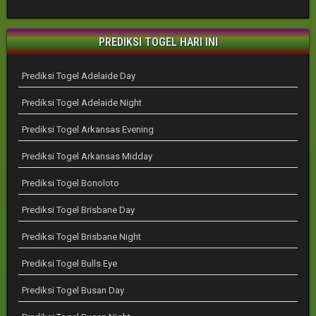
PREDIKSI TOGEL HARI INI
Prediksi Togel Adelaide Day
Prediksi Togel Adelaide Night
Prediksi Togel Arkansas Evening
Prediksi Togel Arkansas Midday
Prediksi Togel Bonoloto
Prediksi Togel Brisbane Day
Prediksi Togel Brisbane Night
Prediksi Togel Bulls Eye
Prediksi Togel Busan Day