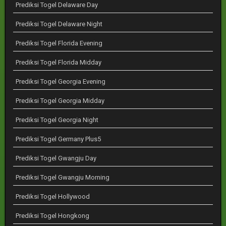
Prediksi Togel Delaware Day
Prediksi Togel Delaware Night
Prediksi Togel Florida Evening
Prediksi Togel Florida Midday
Prediksi Togel Georgia Evening
Prediksi Togel Georgia Midday
Prediksi Togel Georgia Night
Prediksi Togel Germany Plus5
Prediksi Togel Gwangju Day
Prediksi Togel Gwangju Morning
Prediksi Togel Hollywood
Prediksi Togel Hongkong