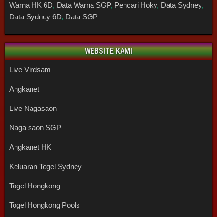
Warna HK 6D
,
Data Warna SGP
,
Pencari Hoky
,
Data Sydney
,
Data Sydney 6D
,
Data SGP
WEBSITE KAMI
Live Virdsam
Angkanet
Live Nagasaon
Naga saon SGP
Angkanet HK
Keluaran Togel Sydney
Togel Hongkong
Togel Hongkong Pools