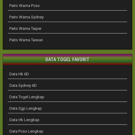
Paito Warna Pcso
Paito Warna Sydney
Paito Warna Taipei
Paito Warna Taiwan
DATA TOGEL FAVORIT
Data Hk 6D
Data Sydney 6D
Data Togel Lengkap
Data Sgp Lengkap
Data Hk Lengkap
Data Pcso Lengkap