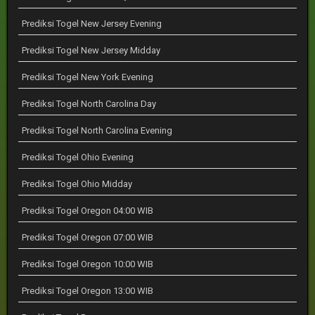
Prediksi Togel New Jersey Evening
Prediksi Togel New Jersey Midday
Prediksi Togel New York Evening
Prediksi Togel North Carolina Day
Prediksi Togel North Carolina Evening
Prediksi Togel Ohio Evening
Prediksi Togel Ohio Midday
Prediksi Togel Oregon 04:00 WIB
Prediksi Togel Oregon 07:00 WIB
Prediksi Togel Oregon 10:00 WIB
Prediksi Togel Oregon 13:00 WIB