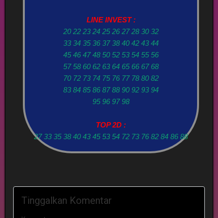
LINE INVEST :
20 22 23 24 25 26 27 28 30 32
33 34 35 36 37 38 40 42 43 44
45 46 47 48 50 52 53 54 55 56
57 58 60 62 63 64 65 66 67 68
70 72 73 74 75 76 77 78 80 82
83 84 85 86 87 88 90 92 93 94
95 96 97 98
TOP 2D :
27 33 35 38 40 43 45 53 54 72 73 76 82 84 86 88
Tinggalkan Komentar