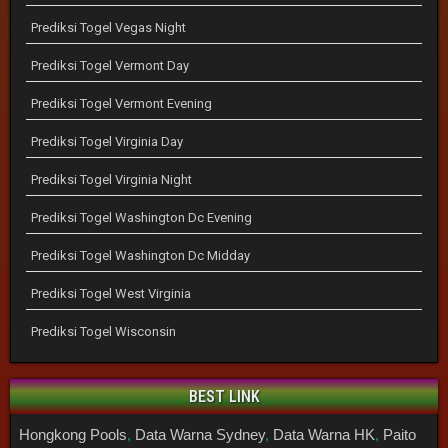
Prediksi Togel Vegas Night
Prediksi Togel Vermont Day
Prediksi Togel Vermont Evening
Prediksi Togel Virginia Day
Prediksi Togel Virginia Night
Prediksi Togel Washington Dc Evening
Prediksi Togel Washington Dc Midday
Prediksi Togel West Virginia
Prediksi Togel Wisconsin
BEST LINK
Hongkong Pools
,
Data Warna Sydney
,
Data Warna HK
,
Paito