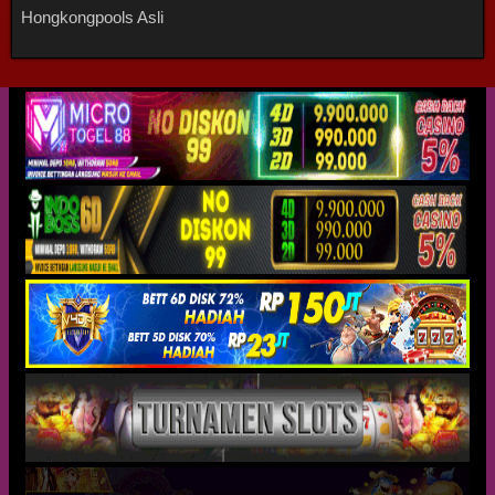
Hongkongpools Asli