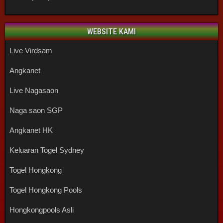
WEBSITE KAMI
Live Virdsam
Angkanet
Live Nagasaon
Naga saon SGP
Angkanet HK
Keluaran Togel Sydney
Togel Hongkong
Togel Hongkong Pools
Hongkongpools Asli