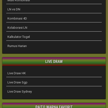
Multi Kombinasi
LN vs DN
Kombinasi 4D
Kolaborasi LN
Kalkulator Togel
Rumus Harian
LIVE DRAW
Live Draw HK
Live Draw Sgp
Live Draw Sydney
PAITO WARNA FAVORIT