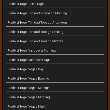
Prediksi Togel Texas Night
Prediksi Togel Trinidad & Tobago Morning
Prediksi Togel Trinidad Tobago Afternoon
Prediksi Togel Trinidad Tobago Evening
Prediksi Togel Trinidad Tobago Midday
Prediksi Togel Vancouver Morning
Prediksi Togel Vancouver Night
Prediksi Togel Vegas Day
Prediksi Togel Vegas Evening
Prediksi Togel Vegas Midnight
Prediksi Togel Vegas Morning
Prediksi Togel Vegas Night