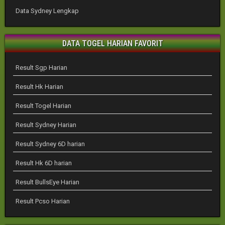
Data Sydney Lengkap
DATA TOGEL HARIAN FAVORIT
Result Sgp Harian
Result Hk Harian
Result Togel Harian
Result Sydney Harian
Result Sydney 6D harian
Result Hk 6D harian
Result BullsEye Harian
Result Pcso Harian