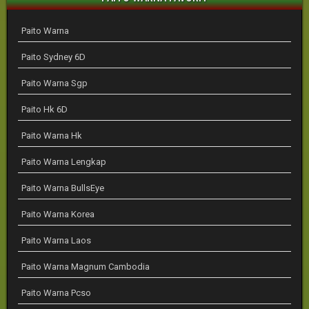
Paito Warna
Paito Sydney 6D
Paito Warna Sgp
Paito Hk 6D
Paito Warna Hk
Paito Warna Lengkap
Paito Warna BullsEye
Paito Warna Korea
Paito Warna Laos
Paito Warna Magnum Cambodia
Paito Warna Pcso