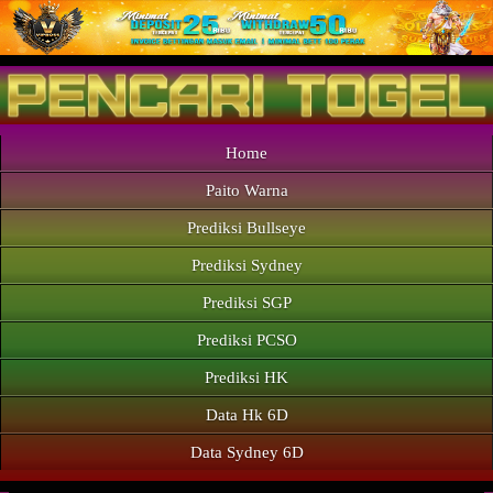
Home
Paito Warna
Prediksi Bullseye
Prediksi Sydney
Prediksi SGP
Prediksi PCSO
Prediksi HK
Data Hk 6D
Data Sydney 6D