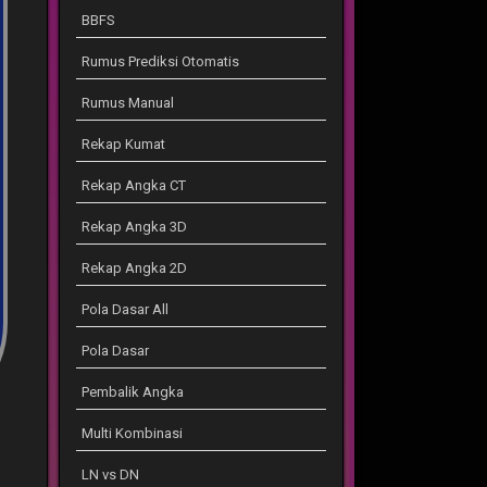
BBFS
Rumus Prediksi Otomatis
Rumus Manual
Rekap Kumat
Rekap Angka CT
Rekap Angka 3D
Rekap Angka 2D
Pola Dasar All
Pola Dasar
Pembalik Angka
Multi Kombinasi
LN vs DN