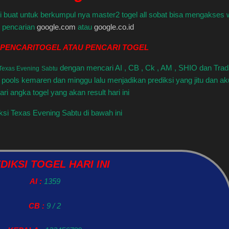
di buat untuk berkumpul nya master2 togel all sobat bisa mengakses
n pencarian
google.com
atau
google.co.id
k
PENCARITOGEL ATAU PENCARI TOGEL
dengan mencari AI , CB , Ck , AM , SHIO dan Trad
Texas Evening
Sabtu
pools kemaren dan minggu lalu menjadikan prediksi yang jitu dan ak
ri angka togel yang akan result hari ini
diksi Texas Evening Sabtu di bawah ini
DIKSI TOGEL HARI INI
AI :
1359
CB :
9 / 2