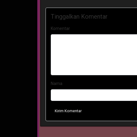
Tinggalkan Komentar
Komentar
Nama
Kirim Komentar