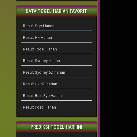
DATA TOGEL HARIAN FAVORIT
Result Sgp Harian
Result Hk Harian
Result Togel Harian
Result Sydney Harian
Result Sydney 6D harian
Result Hk 6D harian
Result BullsEye Harian
Result Pcso Harian
PREDIKSI TOGEL HARI INI