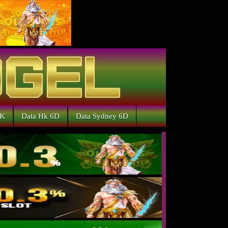
HK
Data Hk 6D
Data Sydney 6D