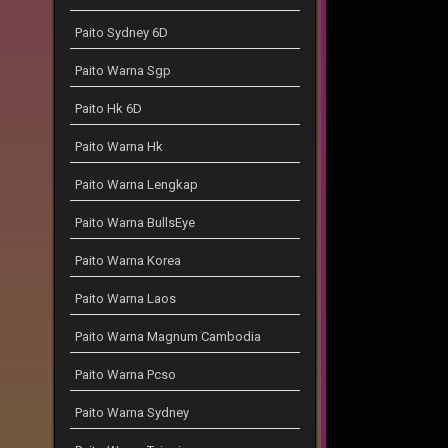
Paito Sydney 6D
Paito Warna Sgp
Paito Hk 6D
Paito Warna Hk
Paito Warna Lengkap
Paito Warna BullsEye
Paito Warna Korea
Paito Warna Laos
Paito Warna Magnum Cambodia
Paito Warna Pcso
Paito Warna Sydney