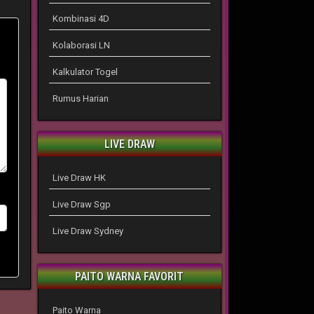
Kombinasi 4D
Kolaborasi LN
Kalkulator Togel
Rumus Harian
LIVE DRAW
Live Draw HK
Live Draw Sgp
Live Draw Sydney
PAITO WARNA FAVORIT
Paito Warna