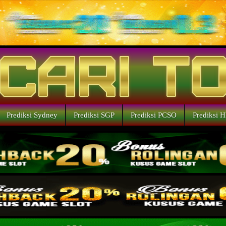
Prediksi Sydney
Prediksi SGP
Prediksi PCSO
Prediksi 