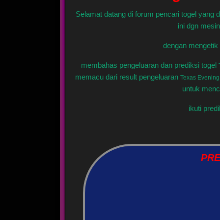
Selamat datang di forum pencari togel yang 
ini dgn mesi
dengan mengeti
membahas pengeluaran dan prediksi togel
memacu dari result pengeluaran
Texas Evening
untuk menca
ikuti pre
PRE