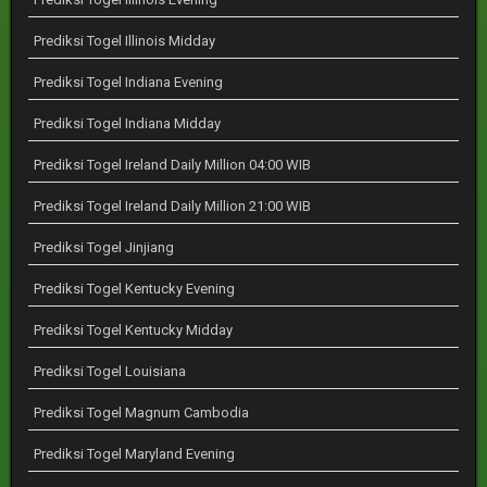
Prediksi Togel Illinois Midday
Prediksi Togel Indiana Evening
Prediksi Togel Indiana Midday
Prediksi Togel Ireland Daily Million 04:00 WIB
Prediksi Togel Ireland Daily Million 21:00 WIB
Prediksi Togel Jinjiang
Prediksi Togel Kentucky Evening
Prediksi Togel Kentucky Midday
Prediksi Togel Louisiana
Prediksi Togel Magnum Cambodia
Prediksi Togel Maryland Evening