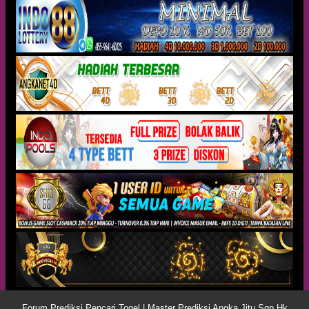
Forum Prediksi Pencari Togel | Master Prediksi Angka Jitu Sgp Hk