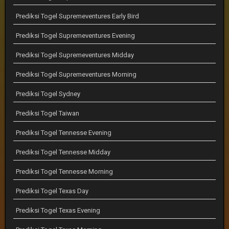
Prediksi Togel Supremeventures Early Bird
Prediksi Togel Supremeventures Evening
Prediksi Togel Supremeventures Midday
Prediksi Togel Supremeventures Morning
Prediksi Togel Sydney
Prediksi Togel Taiwan
Prediksi Togel Tennesse Evening
Prediksi Togel Tennesse Midday
Prediksi Togel Tennesse Morning
Prediksi Togel Texas Day
Prediksi Togel Texas Evening