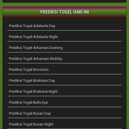
PREDIKSI TOGEL HARI INI
Prediksi Togel Adelaide Day
Prediksi Togel Adelaide Night
Prediksi Togel Arkansas Evening
Prediksi Togel Arkansas Midday
Prediksi Togel Bonoloto
Prediksi Togel Brisbane Day
Prediksi Togel Brisbane Night
Prediksi Togel Bulls Eye
Prediksi Togel Busan Day
Prediksi Togel Busan Night