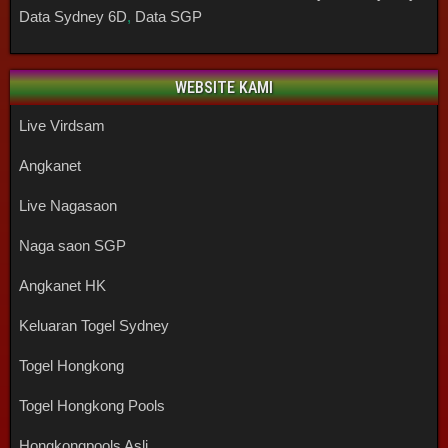
Data Sydney 6D
,
Data SGP
WEBSITE KAMI
Live Virdsam
Angkanet
Live Nagasaon
Naga saon SGP
Angkanet HK
Keluaran Togel Sydney
Togel Hongkong
Togel Hongkong Pools
Hongkongpools Asli