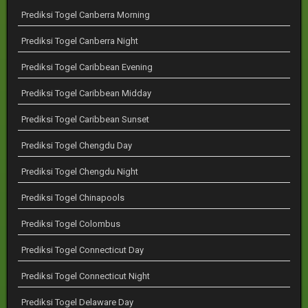
Prediksi Togel Canberra Morning
Prediksi Togel Canberra Night
Prediksi Togel Caribbean Evening
Prediksi Togel Caribbean Midday
Prediksi Togel Caribbean Sunset
Prediksi Togel Chengdu Day
Prediksi Togel Chengdu Night
Prediksi Togel Chinapools
Prediksi Togel Colombus
Prediksi Togel Connecticut Day
Prediksi Togel Connecticut Night
Prediksi Togel Delaware Day