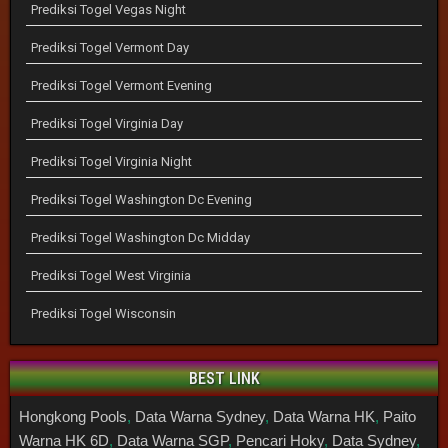
Prediksi Togel Vegas Night
Prediksi Togel Vermont Day
Prediksi Togel Vermont Evening
Prediksi Togel Virginia Day
Prediksi Togel Virginia Night
Prediksi Togel Washington Dc Evening
Prediksi Togel Washington Dc Midday
Prediksi Togel West Virginia
Prediksi Togel Wisconsin
BEST LINK
Hongkong Pools
,
Data Warna Sydney
,
Data Warna HK
,
Paito
Warna HK 6D
,
Data Warna SGP
,
Pencari Hoky
,
Data Sydney
,