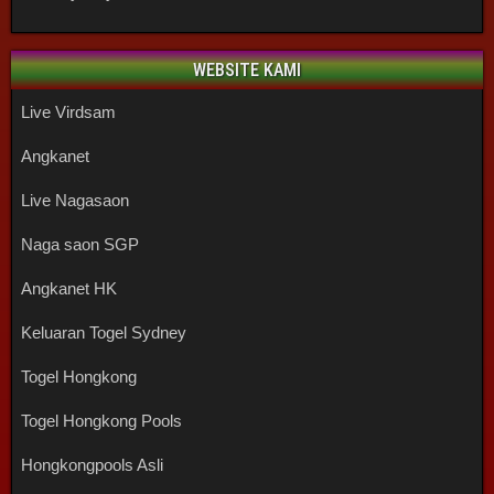
WEBSITE KAMI
Live Virdsam
Angkanet
Live Nagasaon
Naga saon SGP
Angkanet HK
Keluaran Togel Sydney
Togel Hongkong
Togel Hongkong Pools
Hongkongpools Asli