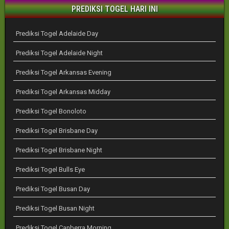
PREDIKSI TOGEL HARI INI
Prediksi Togel Adelaide Day
Prediksi Togel Adelaide Night
Prediksi Togel Arkansas Evening
Prediksi Togel Arkansas Midday
Prediksi Togel Bonoloto
Prediksi Togel Brisbane Day
Prediksi Togel Brisbane Night
Prediksi Togel Bulls Eye
Prediksi Togel Busan Day
Prediksi Togel Busan Night
Prediksi Togel Canberra Morning