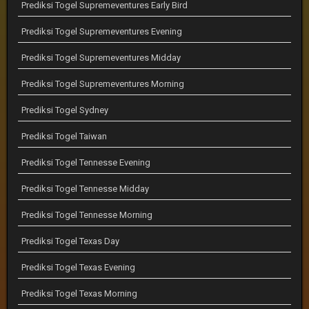
Prediksi Togel Supremeventures Early Bird
Prediksi Togel Supremeventures Evening
Prediksi Togel Supremeventures Midday
Prediksi Togel Supremeventures Morning
Prediksi Togel Sydney
Prediksi Togel Taiwan
Prediksi Togel Tennesse Evening
Prediksi Togel Tennesse Midday
Prediksi Togel Tennesse Morning
Prediksi Togel Texas Day
Prediksi Togel Texas Evening
Prediksi Togel Texas Morning