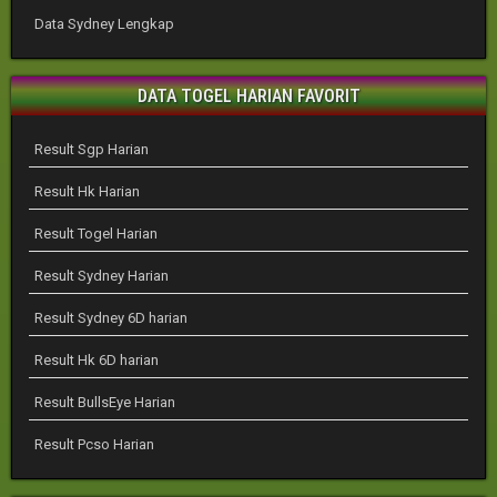
Data Sydney Lengkap
DATA TOGEL HARIAN FAVORIT
Result Sgp Harian
Result Hk Harian
Result Togel Harian
Result Sydney Harian
Result Sydney 6D harian
Result Hk 6D harian
Result BullsEye Harian
Result Pcso Harian