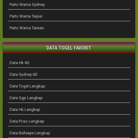
Paito Warna Sydney
Paito Warna Taipei
Paito Warna Taiwan
DATA TOGEL FAVORIT
Data Hk 6D
Data Sydney 6D
Data Togel Lengkap
Data Sgp Lengkap
Data Hk Lengkap
Data Pcso Lengkap
Data Bullseye Lengkap