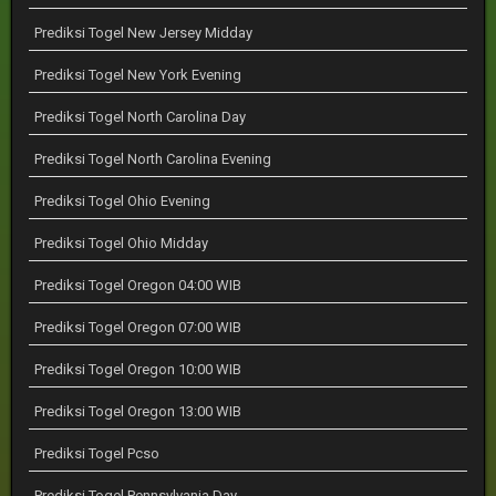
Prediksi Togel New Jersey Midday
Prediksi Togel New York Evening
Prediksi Togel North Carolina Day
Prediksi Togel North Carolina Evening
Prediksi Togel Ohio Evening
Prediksi Togel Ohio Midday
Prediksi Togel Oregon 04:00 WIB
Prediksi Togel Oregon 07:00 WIB
Prediksi Togel Oregon 10:00 WIB
Prediksi Togel Oregon 13:00 WIB
Prediksi Togel Pcso
Prediksi Togel Pennsylvania Day