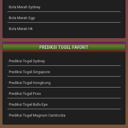
Bola Merah Sydney
Bola Merah Sgp
Bola Merah Hk
PREDIKSI TOGEL FAVORIT
Prediksi Togel Sydney
Prediksi Togel Singapore
Prediksi Togel Hongkong
Prediksi Togel Pcso
Prediksi Togel Bulls Eye
Prediksi Togel Magnum Cambodia