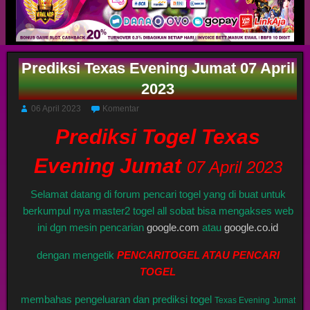
Prediksi Texas Evening Jumat 07 April
2023
06 April 2023
Komentar
Prediksi Togel Texas
Evening Jumat
07 April 2023
Selamat datang di forum pencari togel yang di buat untuk
berkumpul nya master2 togel all sobat bisa mengakses web
ini dgn mesin pencarian
google.com
atau
google.co.id
dengan mengetik
PENCARITOGEL ATAU PENCARI
TOGEL
membahas pengeluaran dan prediksi togel
Texas Evening
Jumat