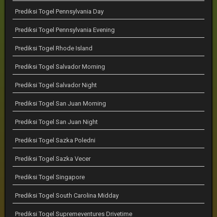
Prediksi Togel Pennsylvania Day
Prediksi Togel Pennsylvania Evening
Prediksi Togel Rhode Island
Prediksi Togel Salvador Morning
Prediksi Togel Salvador Night
Prediksi Togel San Juan Morning
Prediksi Togel San Juan Night
Prediksi Togel Sazka Poledni
Prediksi Togel Sazka Vecer
Prediksi Togel Singapore
Prediksi Togel South Carolina Midday
Prediksi Togel Supremeventures Drivetime