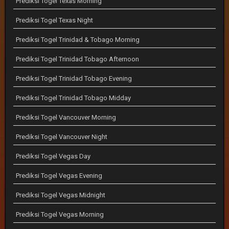
Prediksi Togel Texas Morning
Prediksi Togel Texas Night
Prediksi Togel Trinidad & Tobago Morning
Prediksi Togel Trinidad Tobago Afternoon
Prediksi Togel Trinidad Tobago Evening
Prediksi Togel Trinidad Tobago Midday
Prediksi Togel Vancouver Morning
Prediksi Togel Vancouver Night
Prediksi Togel Vegas Day
Prediksi Togel Vegas Evening
Prediksi Togel Vegas Midnight
Prediksi Togel Vegas Morning