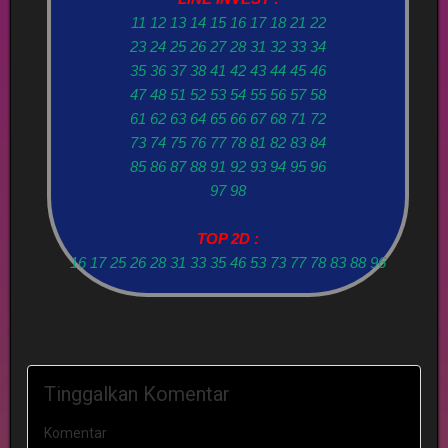
11 12 13 14 15 16 17 18 21 22
23 24 25 26 27 28 31 32 33 34
35 36 37 38 41 42 43 44 45 46
47 48 51 52 53 54 55 56 57 58
61 62 63 64 65 66 67 68 71 72
73 74 75 76 77 78 81 82 83 84
85 86 87 88 91 92 93 94 95 96
97 98
TOP 2D :
16 17 25 26 28 31 33 35 46 53 73 77 78 83 88 96
Tinggalkan Komentar
Komentar