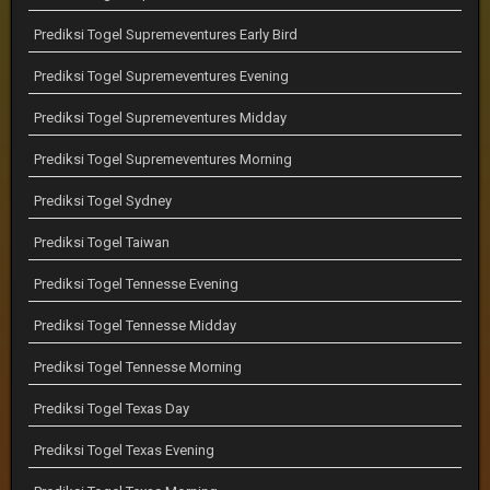
Prediksi Togel Supremeventures Early Bird
Prediksi Togel Supremeventures Evening
Prediksi Togel Supremeventures Midday
Prediksi Togel Supremeventures Morning
Prediksi Togel Sydney
Prediksi Togel Taiwan
Prediksi Togel Tennesse Evening
Prediksi Togel Tennesse Midday
Prediksi Togel Tennesse Morning
Prediksi Togel Texas Day
Prediksi Togel Texas Evening