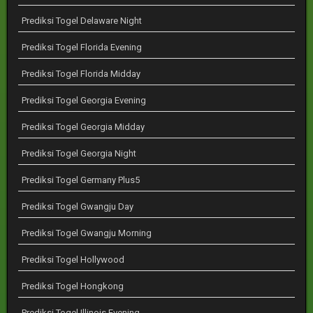
Prediksi Togel Delaware Night
Prediksi Togel Florida Evening
Prediksi Togel Florida Midday
Prediksi Togel Georgia Evening
Prediksi Togel Georgia Midday
Prediksi Togel Georgia Night
Prediksi Togel Germany Plus5
Prediksi Togel Gwangju Day
Prediksi Togel Gwangju Morning
Prediksi Togel Hollywood
Prediksi Togel Hongkong
Prediksi Togel Illinois Evening