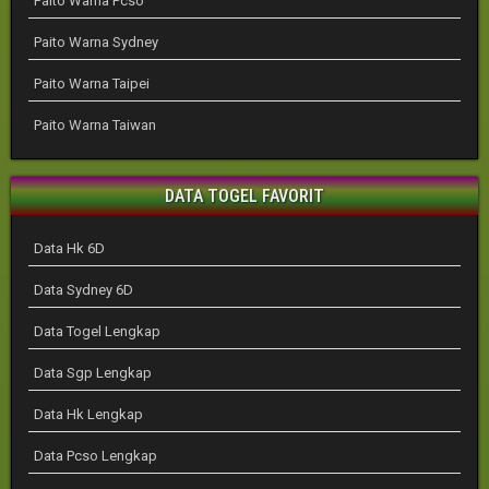
Paito Warna Pcso
Paito Warna Sydney
Paito Warna Taipei
Paito Warna Taiwan
DATA TOGEL FAVORIT
Data Hk 6D
Data Sydney 6D
Data Togel Lengkap
Data Sgp Lengkap
Data Hk Lengkap
Data Pcso Lengkap