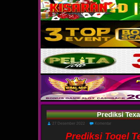
Prediksi Tex
27 Desember 2022
Komentar
Prediksi Togel 