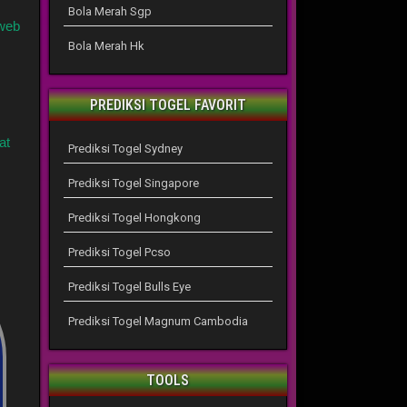
Bola Merah Sgp
 web
Bola Merah Hk
PREDIKSI TOGEL FAVORIT
at
Prediksi Togel Sydney
Prediksi Togel Singapore
Prediksi Togel Hongkong
Prediksi Togel Pcso
Prediksi Togel Bulls Eye
Prediksi Togel Magnum Cambodia
TOOLS