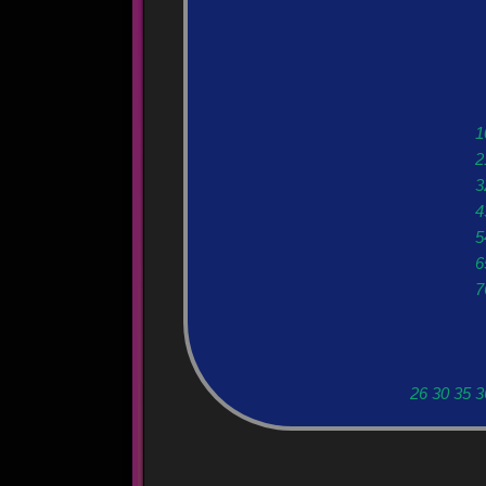
1
2
3
4
5
6
7
26 30 35 3