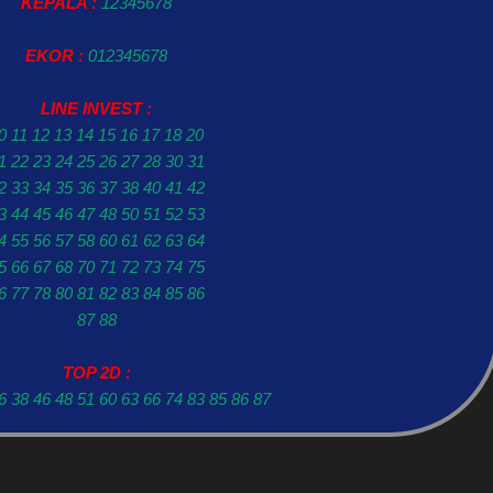
KEPALA :
12345678
EKOR :
012345678
LINE INVEST :
0 11 12 13 14 15 16 17 18 20
1 22 23 24 25 26 27 28 30 31
2 33 34 35 36 37 38 40 41 42
3 44 45 46 47 48 50 51 52 53
4 55 56 57 58 60 61 62 63 64
5 66 67 68 70 71 72 73 74 75
6 77 78 80 81 82 83 84 85 86
87 88
TOP 2D :
6 38 46 48 51 60 63 66 74 83 85 86 87