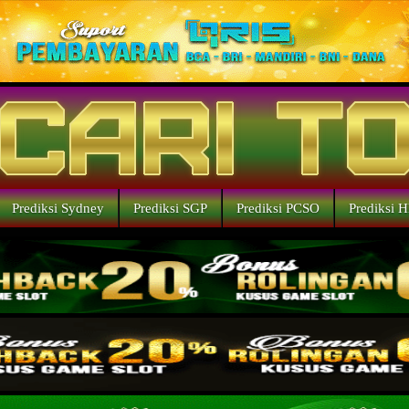
Prediksi Sydney
Prediksi SGP
Prediksi PCSO
Prediksi 