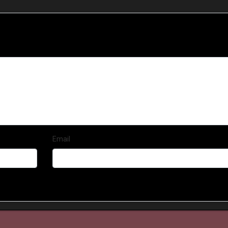
Email