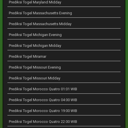
Prediksi Togel Maryland Midday
Prediksi Togel Massachusetts Evening
Prediksi Togel Massachusetts Midday
Prediksi Togel Michigan Evening
Prediksi Togel Michigan Midday
Prediksi Togel Miramar
Prediksi Togel Missouri Evening
Prediksi Togel Missouri Midday
Prediksi Togel Morocco Quatro 01:01 WIB
Prediksi Togel Morocco Quatro 04:00 WIB
Prediksi Togel Morocco Quatro 19:00 WIB
Prediksi Togel Morocco Quatro 22:00 WIB