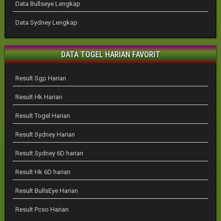
Data Bullseye Lengkap
Data Sydney Lengkap
DATA TOGEL HARIAN FAVORIT
Result Sgp Harian
Result Hk Harian
Result Togel Harian
Result Sydney Harian
Result Sydney 6D harian
Result Hk 6D harian
Result BullsEye Harian
Result Pcso Harian