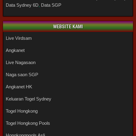
Data Sydney 6D
,
Data SGP
WEBSITE KAMI
Live Virdsam
Angkanet
Live Nagasaon
Naga saon SGP
Angkanet HK
Keluaran Togel Sydney
Togel Hongkong
Togel Hongkong Pools
Hongkongpools Asli