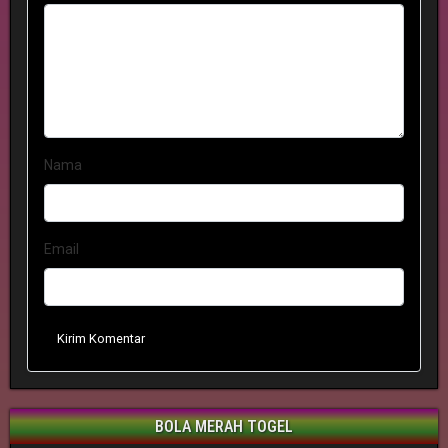
Nama
Email
Kirim Komentar
BOLA MERAH TOGEL