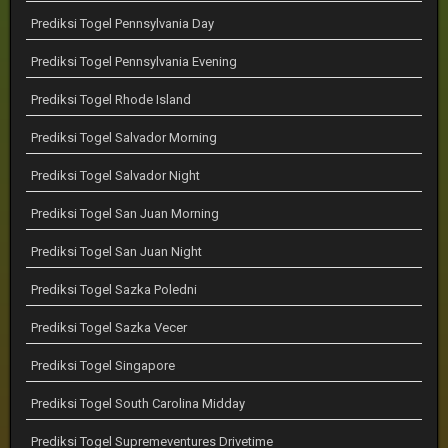
Prediksi Togel Pennsylvania Day
Prediksi Togel Pennsylvania Evening
Prediksi Togel Rhode Island
Prediksi Togel Salvador Morning
Prediksi Togel Salvador Night
Prediksi Togel San Juan Morning
Prediksi Togel San Juan Night
Prediksi Togel Sazka Poledni
Prediksi Togel Sazka Vecer
Prediksi Togel Singapore
Prediksi Togel South Carolina Midday
Prediksi Togel Supremeventures Drivetime