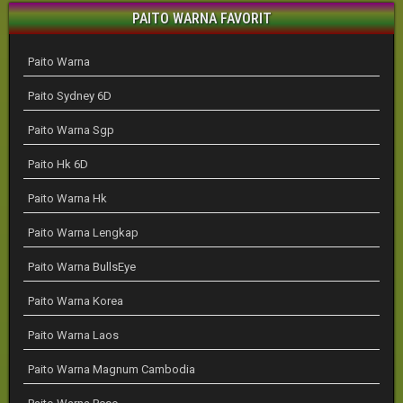
PAITO WARNA FAVORIT
Paito Warna
Paito Sydney 6D
Paito Warna Sgp
Paito Hk 6D
Paito Warna Hk
Paito Warna Lengkap
Paito Warna BullsEye
Paito Warna Korea
Paito Warna Laos
Paito Warna Magnum Cambodia