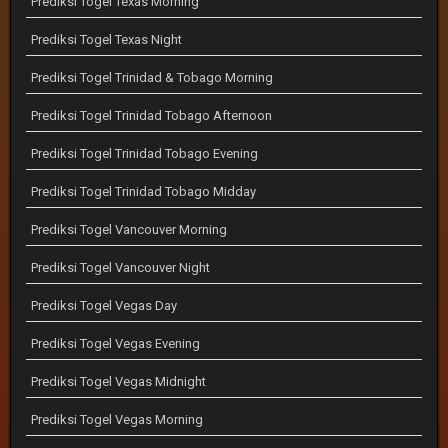
Prediksi Togel Texas Morning
Prediksi Togel Texas Night
Prediksi Togel Trinidad & Tobago Morning
Prediksi Togel Trinidad Tobago Afternoon
Prediksi Togel Trinidad Tobago Evening
Prediksi Togel Trinidad Tobago Midday
Prediksi Togel Vancouver Morning
Prediksi Togel Vancouver Night
Prediksi Togel Vegas Day
Prediksi Togel Vegas Evening
Prediksi Togel Vegas Midnight
Prediksi Togel Vegas Morning