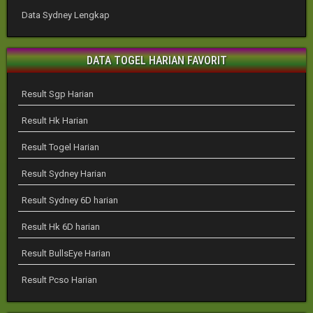
Data Sydney Lengkap
DATA TOGEL HARIAN FAVORIT
Result Sgp Harian
Result Hk Harian
Result Togel Harian
Result Sydney Harian
Result Sydney 6D harian
Result Hk 6D harian
Result BullsEye Harian
Result Pcso Harian