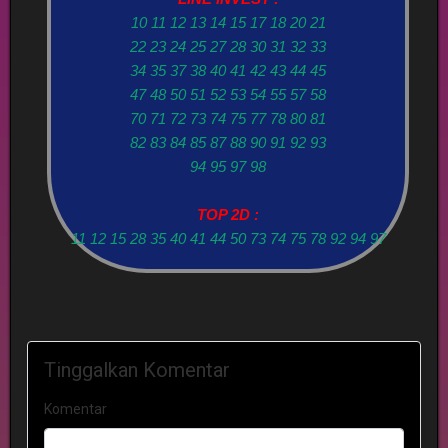
10 11 12 13 14 15 17 18 20 21
22 23 24 25 27 28 30 31 32 33
34 35 37 38 40 41 42 43 44 45
47 48 50 51 52 53 54 55 57 58
70 71 72 73 74 75 77 78 80 81
82 83 84 85 87 88 90 91 92 93
94 95 97 98
TOP 2D :
11 12 15 28 35 40 41 44 50 73 74 75 78 92 94 97
Tinggalkan Komentar
Komentar