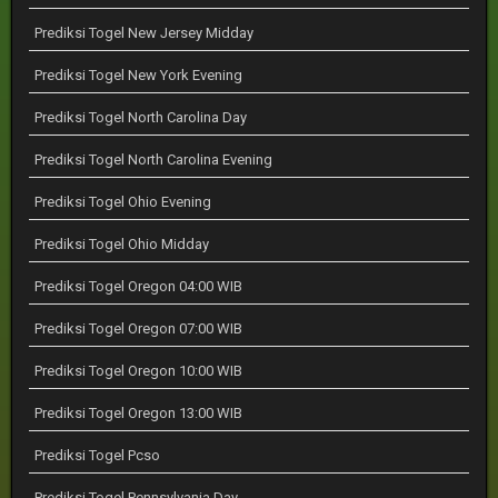
Prediksi Togel New Jersey Midday
Prediksi Togel New York Evening
Prediksi Togel North Carolina Day
Prediksi Togel North Carolina Evening
Prediksi Togel Ohio Evening
Prediksi Togel Ohio Midday
Prediksi Togel Oregon 04:00 WIB
Prediksi Togel Oregon 07:00 WIB
Prediksi Togel Oregon 10:00 WIB
Prediksi Togel Oregon 13:00 WIB
Prediksi Togel Pcso
Prediksi Togel Pennsylvania Day