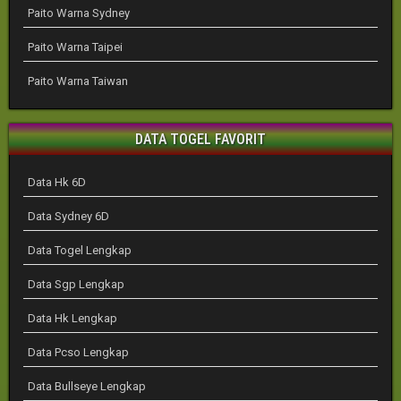
Paito Warna Sydney
Paito Warna Taipei
Paito Warna Taiwan
DATA TOGEL FAVORIT
Data Hk 6D
Data Sydney 6D
Data Togel Lengkap
Data Sgp Lengkap
Data Hk Lengkap
Data Pcso Lengkap
Data Bullseye Lengkap