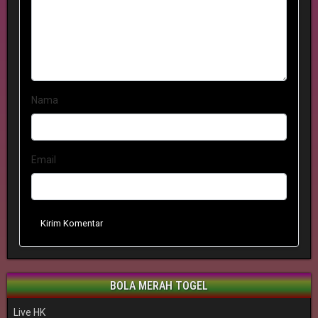
Nama
Email
Kirim Komentar
BOLA MERAH TOGEL
Live HK