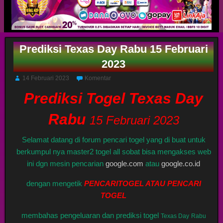
Prediksi Texas Day Rabu 15 Februari
2023
14 Februari 2023
Komentar
Prediksi Togel Texas Day
Rabu
15 Februari 2023
Selamat datang di forum pencari togel yang di buat untuk
berkumpul nya master2 togel all sobat bisa mengakses web
ini dgn mesin pencarian
google.com
atau
google.co.id
dengan mengetik
PENCARITOGEL ATAU PENCARI
TOGEL
membahas pengeluaran dan prediksi togel
Texas Day
Rabu