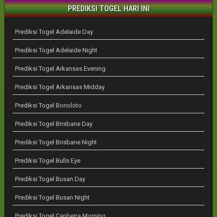
PREDIKSI TOGEL HARI INI
Prediksi Togel Adelaide Day
Prediksi Togel Adelaide Night
Prediksi Togel Arkansas Evening
Prediksi Togel Arkansas Midday
Prediksi Togel Bonoloto
Prediksi Togel Brisbane Day
Prediksi Togel Brisbane Night
Prediksi Togel Bulls Eye
Prediksi Togel Busan Day
Prediksi Togel Busan Night
Prediksi Togel Canberra Morning