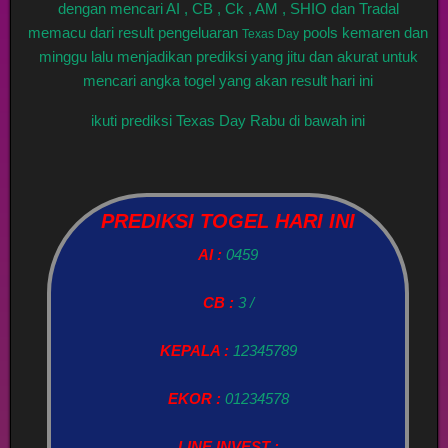
dengan mencari AI , CB , Ck , AM , SHIO dan Tradal
memacu dari result pengeluaran
pools kemaren dan
Texas Day
minggu lalu menjadikan prediksi yang jitu dan akurat untuk
mencari angka togel yang akan result hari ini
ikuti prediksi Texas Day Rabu di bawah ini
PREDIKSI TOGEL HARI INI
AI :
0459
CB :
3 /
KEPALA :
12345789
EKOR :
01234578
LINE INVEST :