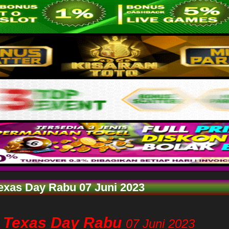
Texas Day Rabu 07 Juni 2023
l Texas Day Rabu
07 Juni 2023