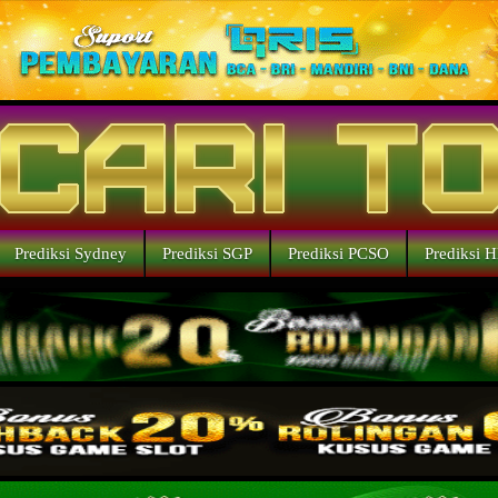
Prediksi Sydney
Prediksi SGP
Prediksi PCSO
Prediksi 