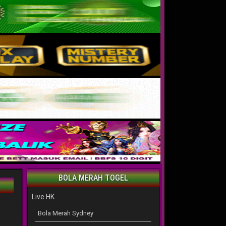
BOLA MERAH TOGEL
Live HK
Bola Merah Sydney