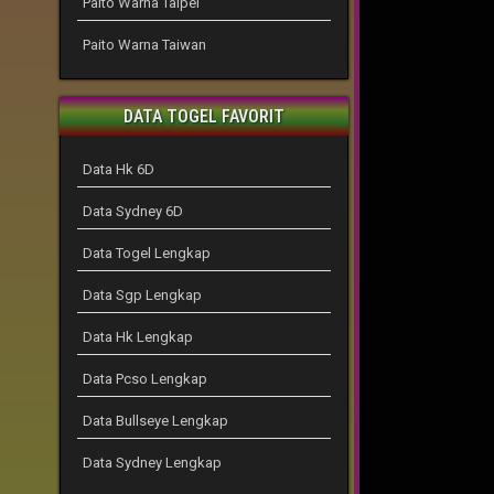
Paito Warna Taipei
Paito Warna Taiwan
DATA TOGEL FAVORIT
Data Hk 6D
Data Sydney 6D
Data Togel Lengkap
Data Sgp Lengkap
Data Hk Lengkap
Data Pcso Lengkap
Data Bullseye Lengkap
Data Sydney Lengkap