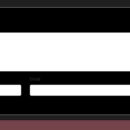
Email