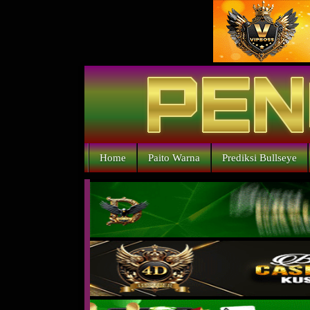
Home
Paito Warna
Prediksi Bullseye