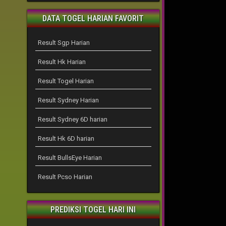
DATA TOGEL HARIAN FAVORIT
Result Sgp Harian
Result Hk Harian
Result Togel Harian
Result Sydney Harian
Result Sydney 6D harian
Result Hk 6D harian
Result BullsEye Harian
Result Pcso Harian
PREDIKSI TOGEL HARI INI