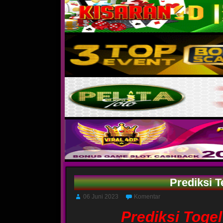
Prediksi 
06 Juni 2023
Komentar
Prediksi Toge