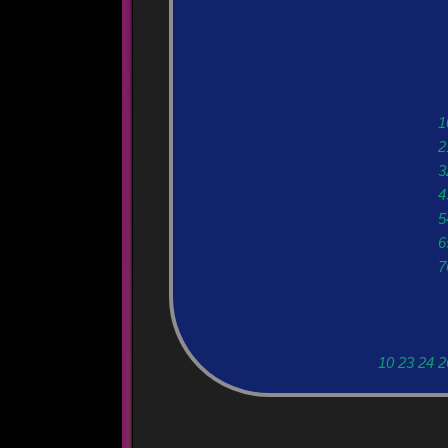
1
2
3
4
5
6
7
10 23 24 2