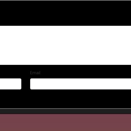
Email