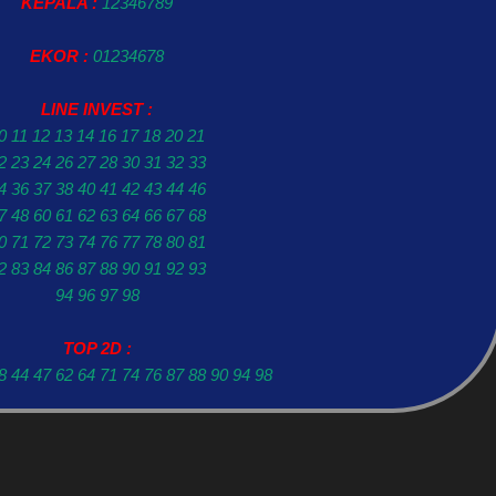
KEPALA :
12346789
EKOR :
01234678
LINE INVEST :
0 11 12 13 14 16 17 18 20 21
2 23 24 26 27 28 30 31 32 33
4 36 37 38 40 41 42 43 44 46
7 48 60 61 62 63 64 66 67 68
0 71 72 73 74 76 77 78 80 81
2 83 84 86 87 88 90 91 92 93
94 96 97 98
TOP 2D :
8 44 47 62 64 71 74 76 87 88 90 94 98