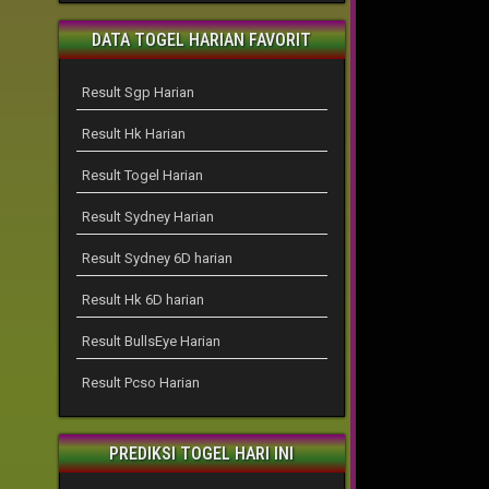
DATA TOGEL HARIAN FAVORIT
Result Sgp Harian
Result Hk Harian
Result Togel Harian
Result Sydney Harian
Result Sydney 6D harian
Result Hk 6D harian
Result BullsEye Harian
Result Pcso Harian
PREDIKSI TOGEL HARI INI