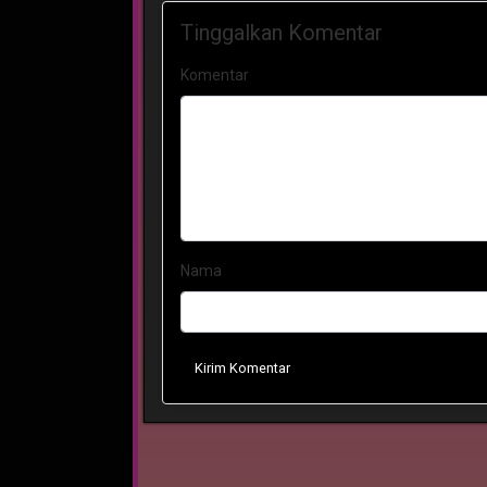
Tinggalkan Komentar
Komentar
Nama
Kirim Komentar