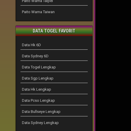
Paito Warna Taipei
Paito Warna Taiwan
DATA TOGEL FAVORIT
Data Hk 6D
Data Sydney 6D
Data Togel Lengkap
Data Sgp Lengkap
Data Hk Lengkap
Data Pcso Lengkap
Data Bullseye Lengkap
Data Sydney Lengkap