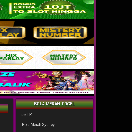
BOLA MERAH TOGEL
Live HK
Bola Merah Sydney