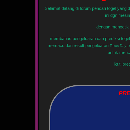
Selamat datang di forum pencari togel yang 
ini dgn mesi
dengan mengeti
membahas pengeluaran dan prediksi toge
memacu dari result pengeluaran
p
Texas Day
untuk menca
ikuti pr
PRE