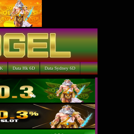
HK
Data Hk 6D
Data Sydney 6D