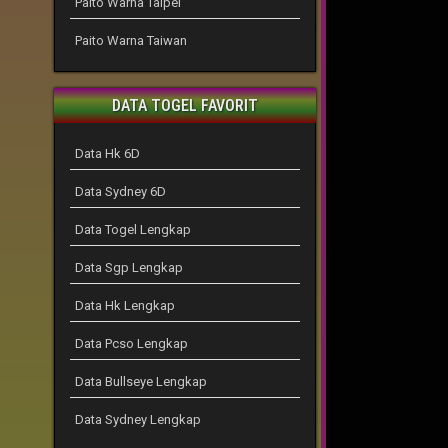
Paito Warna Taipei
Paito Warna Taiwan
DATA TOGEL FAVORIT
Data Hk 6D
Data Sydney 6D
Data Togel Lengkap
Data Sgp Lengkap
Data Hk Lengkap
Data Pcso Lengkap
Data Bullseye Lengkap
Data Sydney Lengkap