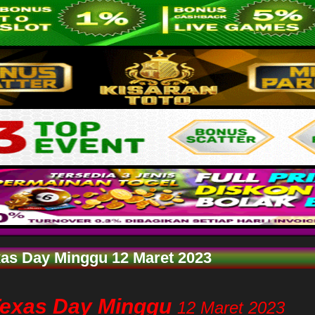
xas Day Minggu 12 Maret 2023
 Texas Day Minggu
12 Maret 2023