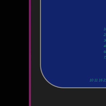
1
2
3
4
6
7
10 11 16 2