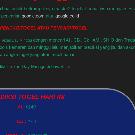
di buat untuk berkumpul nya master2 togel all sobat bisa mengakses
n pencarian
google.com
atau
google.co.id
k
PENCARITOGEL ATAU PENCARI TOGEL
l
dengan mencari AI , CB , Ck , AM , SHIO dan Trada
Texas Day
Minggu
ools kemaren dan minggu lalu menjadikan prediksi yang jitu dan akur
ri angka togel yang akan result hari ini
ediksi Texas Day Minggu di bawah ini
DIKSI TOGEL HARI INI
AI :
0149
CB :
4 / 0