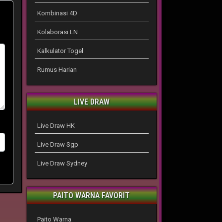
Kombinasi 4D
Kolaborasi LN
Kalkulator Togel
Rumus Harian
LIVE DRAW
Live Draw HK
Live Draw Sgp
Live Draw Sydney
PAITO WARNA FAVORIT
Paito Warna