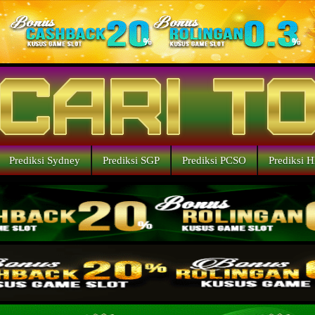
Prediksi Sydney
Prediksi SGP
Prediksi PCSO
Prediksi 