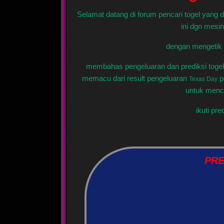
Selamat datang di forum pencari togel yang 
ini dgn mesi
dengan mengeti
membahas pengeluaran dan prediksi toge
memacu dari result pengeluaran
p
Texas Day
untuk menca
ikuti pr
PRE