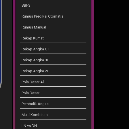
BBFS
Rumus Prediksi Otomatis
Rumus Manual
Rekap Kumat
Rekap Angka CT
Rekap Angka 3D
Rekap Angka 2D
Pola Dasar All
Pola Dasar
Pembalik Angka
Multi Kombinasi
LN vs DN