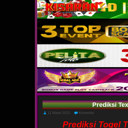
Prediksi Te
11 Maret 2023
Komentar
Prediksi Togel