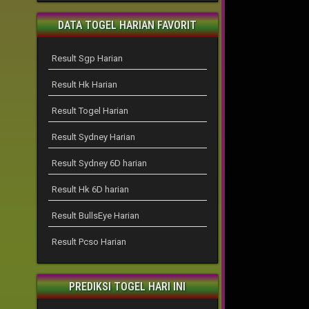
DATA TOGEL HARIAN FAVORIT
Result Sgp Harian
Result Hk Harian
Result Togel Harian
Result Sydney Harian
Result Sydney 6D harian
Result Hk 6D harian
Result BullsEye Harian
Result Pcso Harian
PREDIKSI TOGEL HARI INI