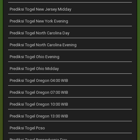
Prediksi Togel New Jersey Midday
Prediksi Togel New York Evening
Prediksi Togel North Carolina Day
Prediksi Togel North Carolina Evening
Prediksi Togel Ohio Evening
Prediksi Togel Ohio Midday
Prediksi Togel Oregon 04:00 WIB
Prediksi Togel Oregon 07:00 WIB
Prediksi Togel Oregon 10:00 WIB
Prediksi Togel Oregon 13:00 WIB
Prediksi Togel Pcso
Prediksi Togel Pennsylvania Day