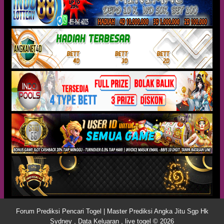
Forum Prediksi Pencari Togel | Master Prediksi Angka Jitu Sgp Hk
Sydney , Data Keluaran , live togel © 2026