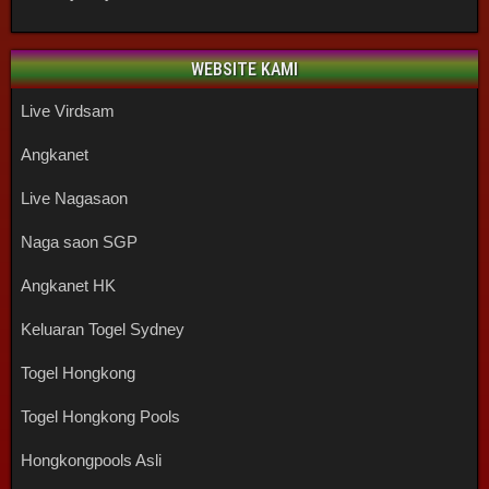
WEBSITE KAMI
Live Virdsam
Angkanet
Live Nagasaon
Naga saon SGP
Angkanet HK
Keluaran Togel Sydney
Togel Hongkong
Togel Hongkong Pools
Hongkongpools Asli