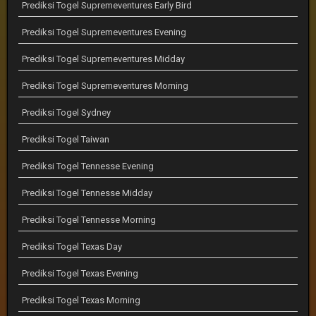
Prediksi Togel Supremeventures Early Bird
Prediksi Togel Supremeventures Evening
Prediksi Togel Supremeventures Midday
Prediksi Togel Supremeventures Morning
Prediksi Togel Sydney
Prediksi Togel Taiwan
Prediksi Togel Tennesse Evening
Prediksi Togel Tennesse Midday
Prediksi Togel Tennesse Morning
Prediksi Togel Texas Day
Prediksi Togel Texas Evening
Prediksi Togel Texas Morning