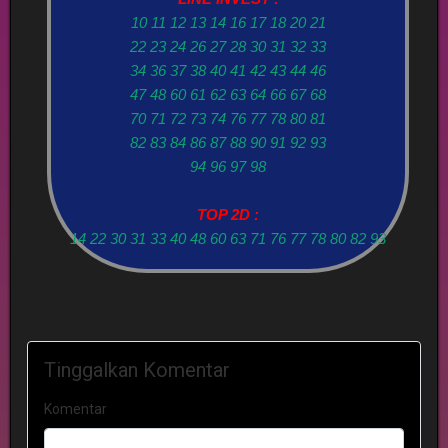
10 11 12 13 14 16 17 18 20 21
22 23 24 26 27 28 30 31 32 33
34 36 37 38 40 41 42 43 44 46
47 48 60 61 62 63 64 66 67 68
70 71 72 73 74 76 77 78 80 81
82 83 84 86 87 88 90 91 92 93
94 96 97 98
TOP 2D :
14 22 30 31 33 40 48 60 63 71 76 77 78 80 82 93
Tinggalkan Komentar
Komentar