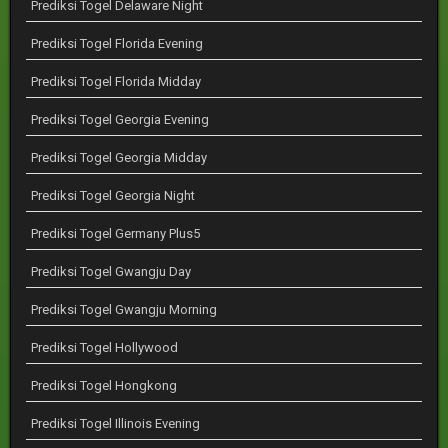
Prediksi Togel Delaware Night
Prediksi Togel Florida Evening
Prediksi Togel Florida Midday
Prediksi Togel Georgia Evening
Prediksi Togel Georgia Midday
Prediksi Togel Georgia Night
Prediksi Togel Germany Plus5
Prediksi Togel Gwangju Day
Prediksi Togel Gwangju Morning
Prediksi Togel Hollywood
Prediksi Togel Hongkong
Prediksi Togel Illinois Evening