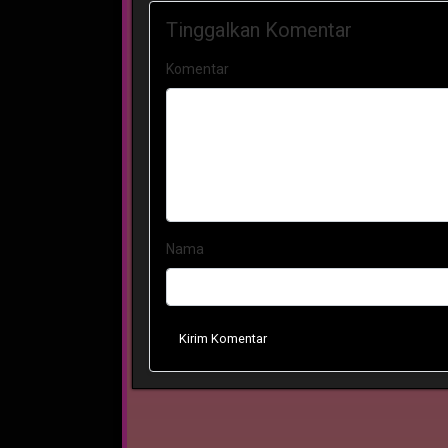
Tinggalkan Komentar
Komentar
Nama
Kirim Komentar