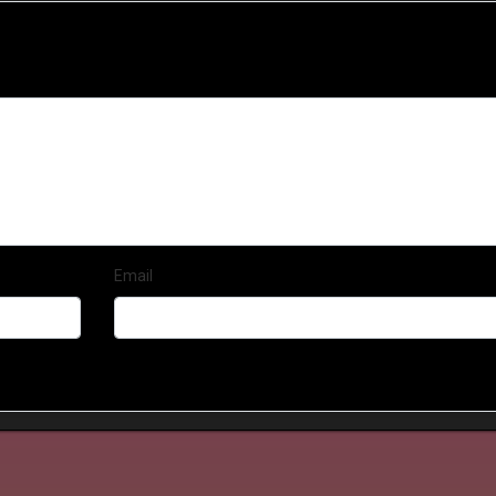
Email