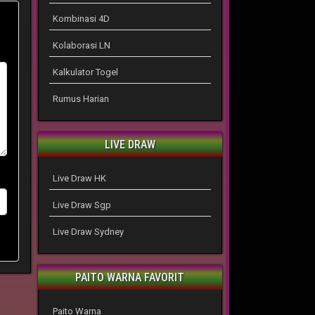
Kombinasi 4D
Kolaborasi LN
Kalkulator Togel
Rumus Harian
LIVE DRAW
Live Draw HK
Live Draw Sgp
Live Draw Sydney
PAITO WARNA FAVORIT
Paito Warna