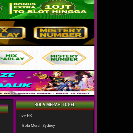
BOLA MERAH TOGEL
Live HK
Bola Merah Sydney