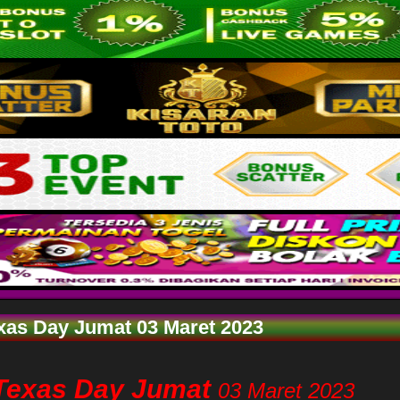
exas Day Jumat 03 Maret 2023
 Texas Day Jumat
03 Maret 2023