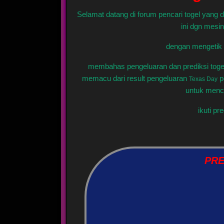
Selamat datang di forum pencari togel yang 
ini dgn mesi
dengan mengeti
membahas pengeluaran dan prediksi tog
memacu dari result pengeluaran
p
Texas Day
untuk menca
ikuti pr
PRE