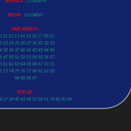
KEPALA :
12345679
EKOR :
01234567
LINE INVEST :
0 11 12 13 14 15 16 17 20 21
2 23 24 25 26 27 30 31 32 33
4 35 36 37 40 41 42 43 44 45
6 47 50 51 52 53 54 55 56 57
0 61 62 63 64 65 66 67 70 71
2 73 74 75 76 77 90 91 92 93
94 95 96 97
TOP 2D :
4 27 34 40 43 45 52 56 61 74 90 93 96