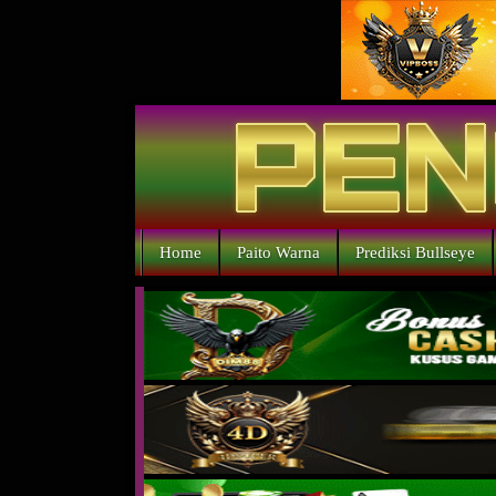
Home
Paito Warna
Prediksi Bullseye