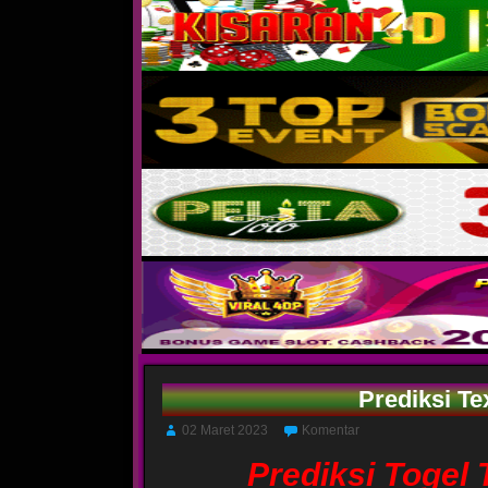
Prediksi T
02 Maret 2023
Komentar
Prediksi Togel