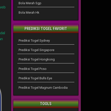
Bola Merah Sgp
 web
Bola Merah Hk
PREDIKSI TOGEL FAVORIT
dal
an
Prediksi Togel Sydney
Prediksi Togel Singapore
Prediksi Togel Hongkong
Prediksi Togel Pcso
Prediksi Togel Bulls Eye
Prediksi Togel Magnum Cambodia
TOOLS