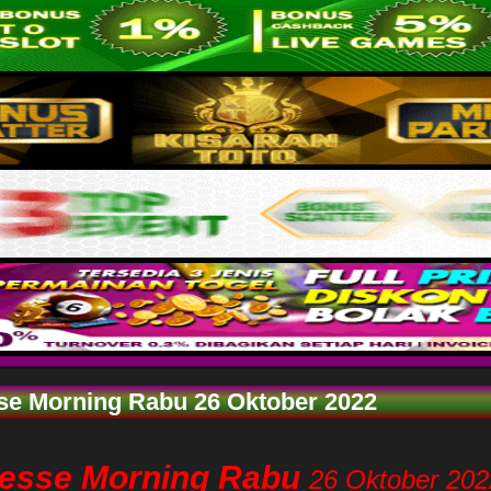
se Morning Rabu 26 Oktober 2022
nesse Morning Rabu
26 Oktober 202