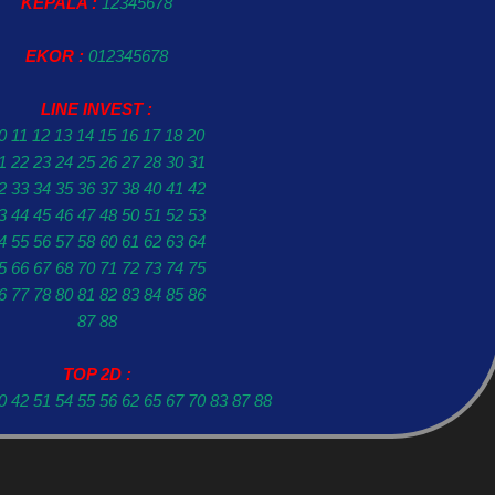
KEPALA :
12345678
EKOR :
012345678
LINE INVEST :
0 11 12 13 14 15 16 17 18 20
1 22 23 24 25 26 27 28 30 31
2 33 34 35 36 37 38 40 41 42
3 44 45 46 47 48 50 51 52 53
4 55 56 57 58 60 61 62 63 64
5 66 67 68 70 71 72 73 74 75
6 77 78 80 81 82 83 84 85 86
87 88
TOP 2D :
0 42 51 54 55 56 62 65 67 70 83 87 88