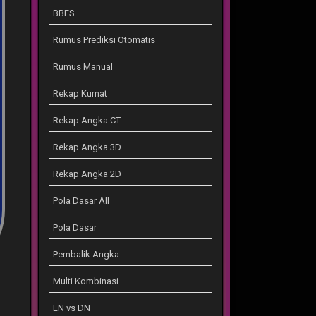
BBFS
Rumus Prediksi Otomatis
Rumus Manual
Rekap Kumat
Rekap Angka CT
Rekap Angka 3D
Rekap Angka 2D
Pola Dasar All
Pola Dasar
Pembalik Angka
Multi Kombinasi
LN vs DN