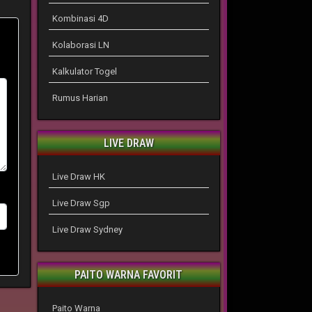
Kombinasi 4D
Kolaborasi LN
Kalkulator Togel
Rumus Harian
LIVE DRAW
Live Draw HK
Live Draw Sgp
Live Draw Sydney
PAITO WARNA FAVORIT
Paito Warna