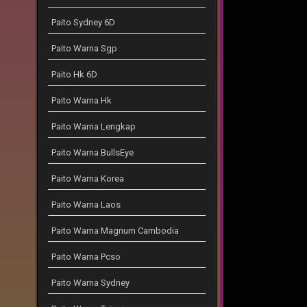
Paito Sydney 6D
Paito Warna Sgp
Paito Hk 6D
Paito Warna Hk
Paito Warna Lengkap
Paito Warna BullsEye
Paito Warna Korea
Paito Warna Laos
Paito Warna Magnum Cambodia
Paito Warna Pcso
Paito Warna Sydney