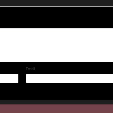
Email