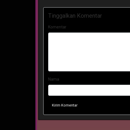
Tinggalkan Komentar
Komentar
Nama
Kirim Komentar