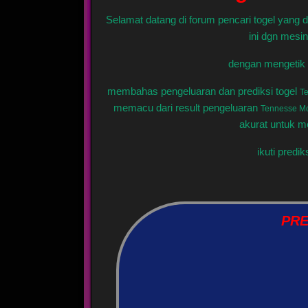
Selamat datang di forum pencari togel yang 
ini dgn mesi
dengan mengeti
membahas pengeluaran dan prediksi togel
T
memacu dari result pengeluaran
Tennesse M
akurat untuk me
ikuti predi
PRE