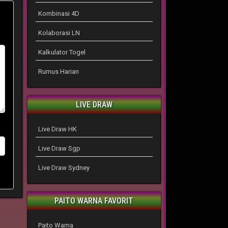
Kombinasi 4D
Kolaborasi LN
Kalkulator Togel
Rumus Harian
LIVE DRAW
Live Draw HK
Live Draw Sgp
Live Draw Sydney
PAITO WARNA FAVORIT
Paito Warna