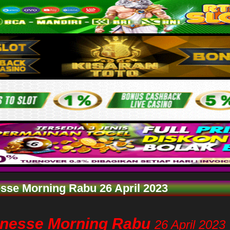
esse Morning Rabu 26 April 2023
ennesse Morning Rabu
26 April 2023