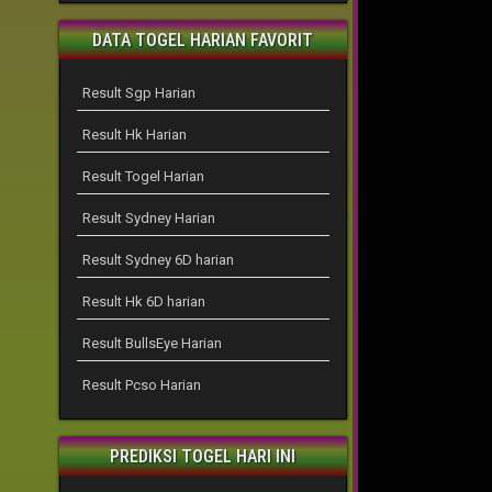
DATA TOGEL HARIAN FAVORIT
Result Sgp Harian
Result Hk Harian
Result Togel Harian
Result Sydney Harian
Result Sydney 6D harian
Result Hk 6D harian
Result BullsEye Harian
Result Pcso Harian
PREDIKSI TOGEL HARI INI