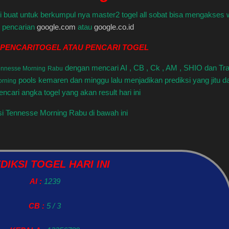
di buat untuk berkumpul nya master2 togel all sobat bisa mengakses
n pencarian
google.com
atau
google.co.id
k
PENCARITOGEL ATAU PENCARI TOGEL
dengan mencari AI , CB , Ck , AM , SHIO dan Tra
ennesse Morning
Rabu
pools kemaren dan minggu lalu menjadikan prediksi yang jitu d
orning
ncari angka togel yang akan result hari ini
ksi Tennesse Morning Rabu di bawah ini
DIKSI TOGEL HARI INI
AI :
1239
CB :
5 / 3