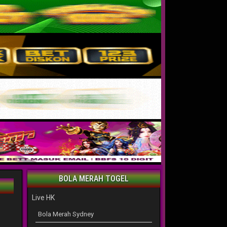
BOLA MERAH TOGEL
Live HK
Bola Merah Sydney