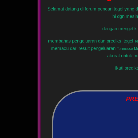
Selamat datang di forum pencari togel yang 
ini dgn mesi
dengan mengeti
membahas pengeluaran dan prediksi togel
T
memacu dari result pengeluaran
Tennesse M
akurat untuk me
ikuti predi
PRE