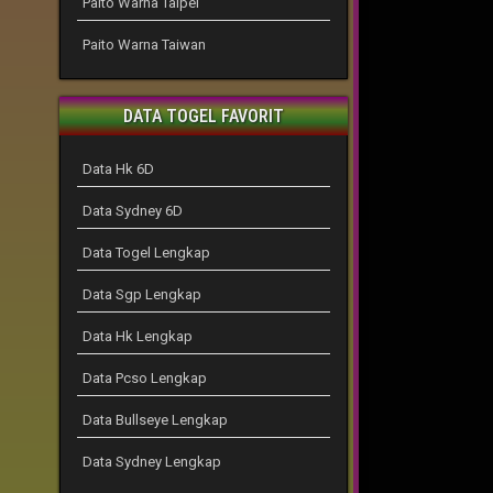
Paito Warna Taipei
Paito Warna Taiwan
DATA TOGEL FAVORIT
Data Hk 6D
Data Sydney 6D
Data Togel Lengkap
Data Sgp Lengkap
Data Hk Lengkap
Data Pcso Lengkap
Data Bullseye Lengkap
Data Sydney Lengkap