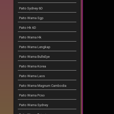
Paito Sydney 6D
Paito Warna Sgp
Paito Hk 6D
Paito Warna Hk
Paito Warna Lengkap
Paito Warna BullsEye
Paito Warna Korea
Paito Warna Laos
Paito Warna Magnum Cambodia
Paito Warna Pcso
Paito Warna Sydney