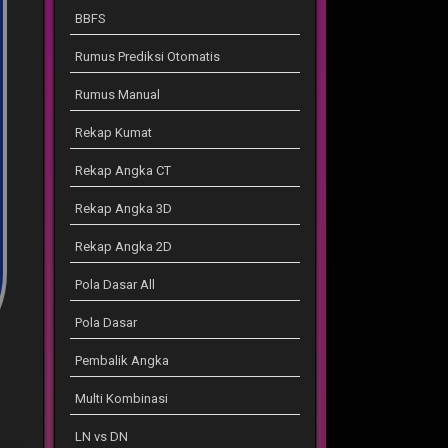
BBFS
Rumus Prediksi Otomatis
Rumus Manual
Rekap Kumat
Rekap Angka CT
Rekap Angka 3D
Rekap Angka 2D
Pola Dasar All
Pola Dasar
Pembalik Angka
Multi Kombinasi
LN vs DN