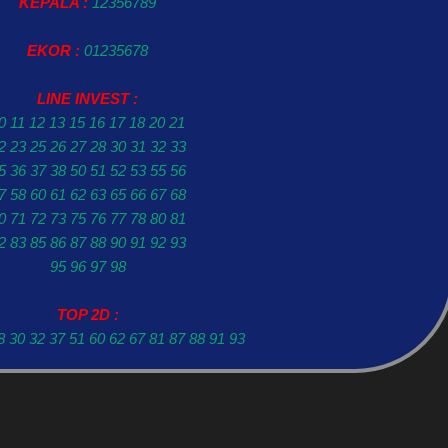
KEPALA :
12356789
EKOR :
01235678
LINE INVEST :
0 11 12 13 15 16 17 18 20 21
2 23 25 26 27 28 30 31 32 33
5 36 37 38 50 51 52 53 55 56
7 58 60 61 62 63 65 66 67 68
0 71 72 73 75 76 77 78 80 81
2 83 85 86 87 88 90 91 92 93
95 96 97 98
TOP 2D :
8 30 32 37 51 60 62 67 81 87 88 91 93