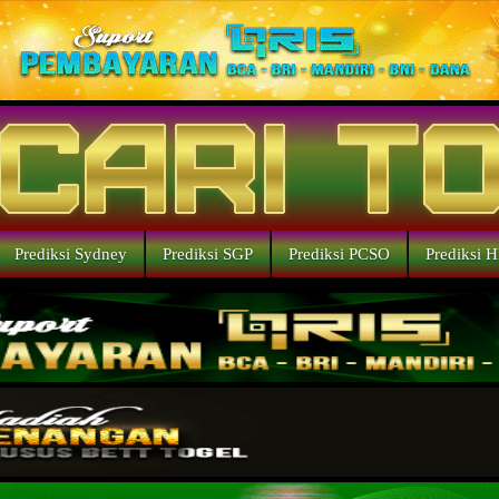
Prediksi Sydney
Prediksi SGP
Prediksi PCSO
Prediksi 