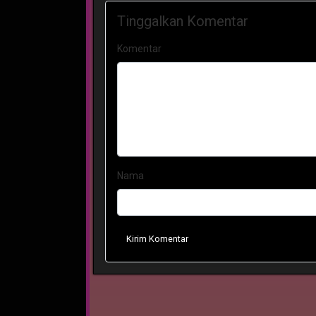
Tinggalkan Komentar
Komentar
Nama
Kirim Komentar