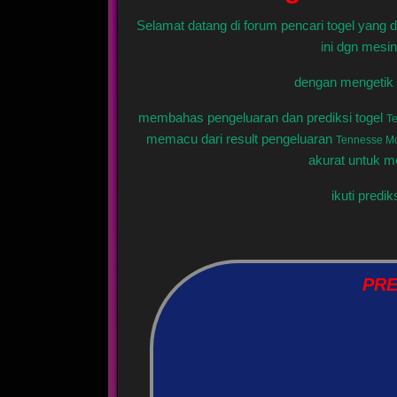
Selamat datang di forum pencari togel yang 
ini dgn mesi
dengan mengeti
membahas pengeluaran dan prediksi togel
T
memacu dari result pengeluaran
Tennesse M
akurat untuk me
ikuti predi
PRE