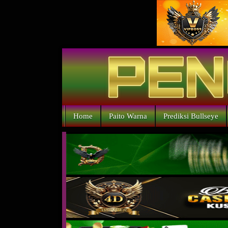
Home
Paito Warna
Prediksi Bullseye