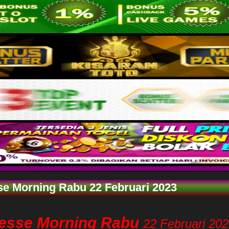
se Morning Rabu 22 Februari 2023
nesse Morning Rabu
22 Februari 20