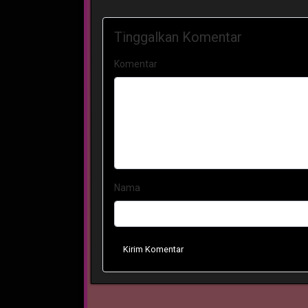
Tinggalkan Komentar
Komentar
Nama
Kirim Komentar