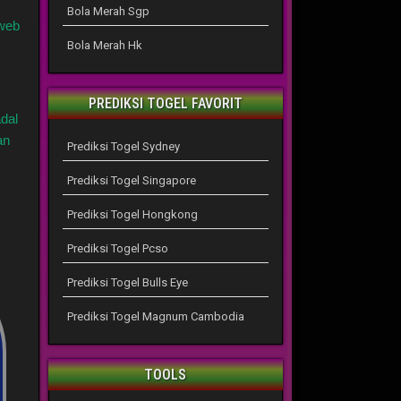
Bola Merah Sgp
 web
Bola Merah Hk
PREDIKSI TOGEL FAVORIT
dal
an
Prediksi Togel Sydney
Prediksi Togel Singapore
Prediksi Togel Hongkong
Prediksi Togel Pcso
Prediksi Togel Bulls Eye
Prediksi Togel Magnum Cambodia
TOOLS