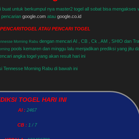
di buat untuk berkumpul nya master2 togel all sobat bisa mengakses
n pencarian
google.com
atau
google.co.id
k
PENCARITOGEL ATAU PENCARI TOGEL
dengan mencari AI , CB , Ck , AM , SHIO dan Tra
ennesse Morning
Rabu
pools kemaren dan minggu lalu menjadikan prediksi yang jitu d
orning
ncari angka togel yang akan result hari ini
ksi Tennesse Morning Rabu di bawah ini
DIKSI TOGEL HARI INI
AI :
2467
CB :
1 / 7