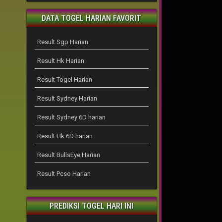
DATA TOGEL HARIAN FAVORIT
Result Sgp Harian
Result Hk Harian
Result Togel Harian
Result Sydney Harian
Result Sydney 6D harian
Result Hk 6D harian
Result BullsEye Harian
Result Pcso Harian
PREDIKSI TOGEL HARI INI