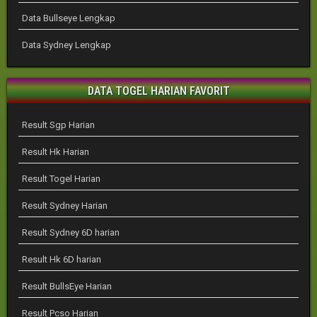
Data Bullseye Lengkap
Data Sydney Lengkap
DATA TOGEL HARIAN FAVORIT
Result Sgp Harian
Result Hk Harian
Result Togel Harian
Result Sydney Harian
Result Sydney 6D harian
Result Hk 6D harian
Result BullsEye Harian
Result Pcso Harian