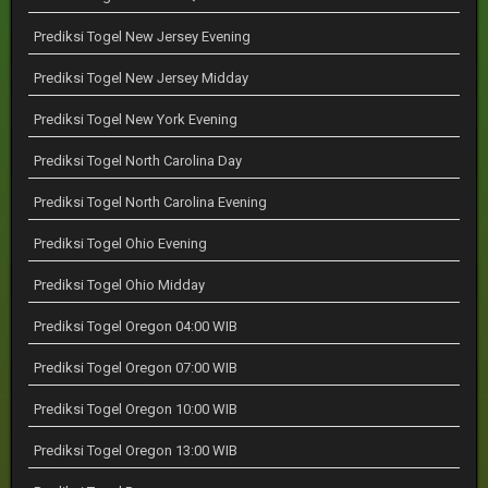
Prediksi Togel New Jersey Evening
Prediksi Togel New Jersey Midday
Prediksi Togel New York Evening
Prediksi Togel North Carolina Day
Prediksi Togel North Carolina Evening
Prediksi Togel Ohio Evening
Prediksi Togel Ohio Midday
Prediksi Togel Oregon 04:00 WIB
Prediksi Togel Oregon 07:00 WIB
Prediksi Togel Oregon 10:00 WIB
Prediksi Togel Oregon 13:00 WIB