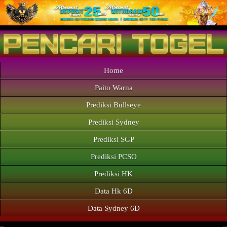
Home
Paito Warna
Prediksi Bullseye
Prediksi Sydney
Prediksi SGP
Prediksi PCSO
Prediksi HK
Data Hk 6D
Data Sydney 6D