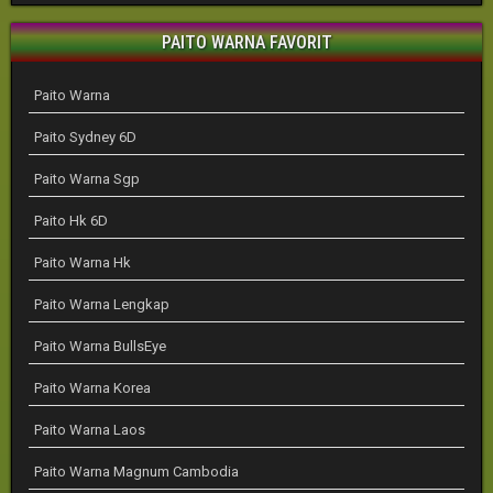
PAITO WARNA FAVORIT
Paito Warna
Paito Sydney 6D
Paito Warna Sgp
Paito Hk 6D
Paito Warna Hk
Paito Warna Lengkap
Paito Warna BullsEye
Paito Warna Korea
Paito Warna Laos
Paito Warna Magnum Cambodia