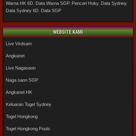
Warna HK 6D
,
Data Warna SGP
,
Pencari Hoky
,
Data Sydney
,
Data Sydney 6D
,
Data SGP
WEBSITE KAMI
Live Virdsam
Angkanet
Live Nagasaon
Naga saon SGP
Angkanet HK
Keluaran Togel Sydney
Togel Hongkong
Togel Hongkong Pools