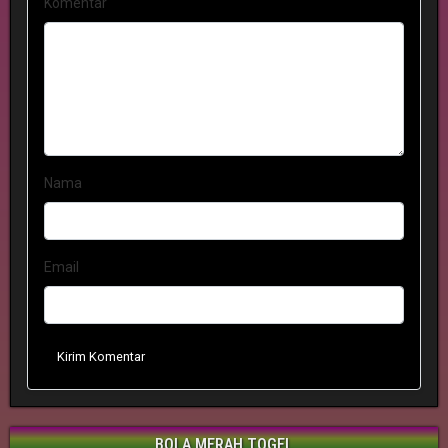
Komentar
Nama
Email
Kirim Komentar
BOLA MERAH TOGEL